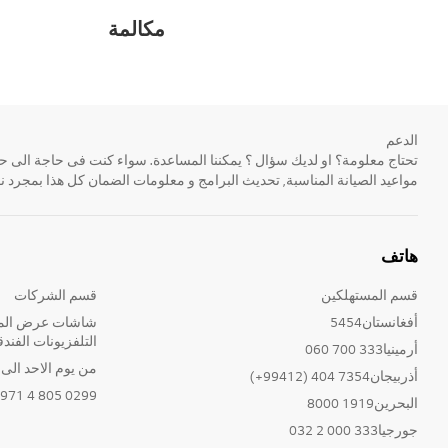
مكالمة
الدعم
مواعيد الصيانة المناسبة, تحديث البرامج و معلومات الضمان كل هذا بمجرد ن
هاتف
قسم المستهلكين
قسم الشركات
أفغانستان5454
شاشات عرض المع
التلفزيونات الفندق
أرمينيا333 700 060
من يوم الاحد الى الخ
أذربيجان7354 404 (99412+)
0299 805 4 971+
البحرين1919 8000
جورجيا333 000 2 032