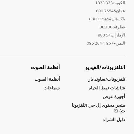
الكويت333 1833
عمان75545 800
باكستان15454 0800
قطر0054 800
الإمارات54 800
اليمن+967 1 264 096
التلفزيونات/الفيديو
أنظمة الصوت
تلفزيونات/ساوند بار
أنظمة الصوت
شاشات نمط الحياة
سماعات
أجهزة عرض
متجر محتوى إل جي (تلفزيونا
ت)
دليل الشراء