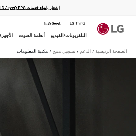
إشعار بإنهاء خدمات Gracenote Music ID / Video ID / eyeQ EPG لأجهزة مشغّل Blu-ray وأنظمة المسرح المنزلي Blu-ray، حيث لن تكون متاحة بعد الآن.
التلفزيونات/الفيديو
أنظمة الصوت
الأجهزة
الصفحة الرئيسية
الدعم
تسجيل منتج
مكتبة المعلومات