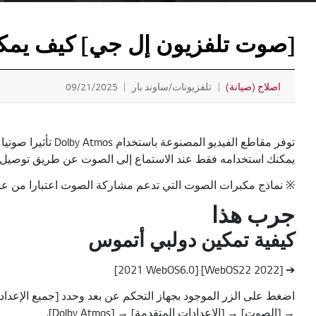
[صوت تلفزيون إل جي] كيف يمكنني تمكين 
اصلاح (صيانة)
تلفزيونات/ساوند بار
09/21/2025
توفر مقاطع الفيديو المصنوعة باستخدام Dolby Atmos تأثيرا صوتيا 3D يشبه العالم الحقيقي.
يمكنك استخدامه فقط عند الاستماع إلى الصوت عن طريق توصيل ال
※ نماذج مكبرات الصوت التي تدعم مشاركة الصوت اعتبارا من عام 2022: 2 ، QP5W / QP5BE
جرب هذا
كيفية تمكين دولبي أتموس
➔ [2022 WebOS22] [2021 WebOS6.0]
اضغط على الزر الموجود بجهاز التحكم عن بعد وحدد [جميع الإعدادات] → [الصوت] →
→ [الصوت] → [الإعدادات المتقدمة] → [Dolby Atmos].