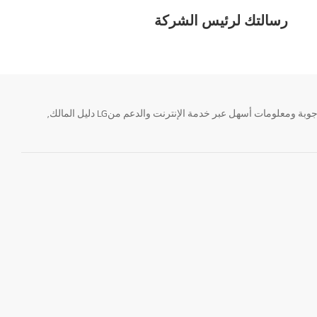
رسالتك لرئيس الشركة
تحتاج معلومة؟ او لديك سؤال ؟ يمكننا المساعدة. سواء كنت فى حاجة الى حجز منتجك او التواصل مع احد ممثلى دعم LG أو الحصول على خدمة صيانة. إيجاد أجوبة ومعلومات أسهل عبر خدمة الإنترنت والدعم منLG دليل المالك,