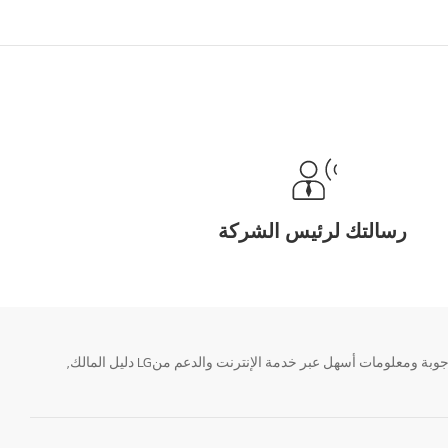
رسالتك لرئيس الشركة
تحتاج معلومة؟ او لديك سؤال ؟ يمكننا المساعدة. سواء كنت فى حاجة الى حجز منتجك او التواصل مع احد ممثلى دعم LG أو الحصول على خدمة صيانة. إيجاد أجوبة ومعلومات أسهل عبر خدمة الإنترنت والدعم منLG دليل المالك,