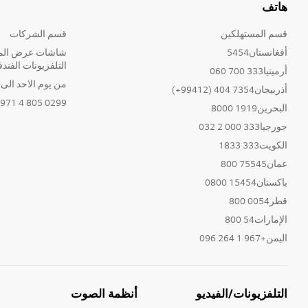
هاتف
قسم المستهلكين
قسم الشركات
أفغانستان5454
شاشات عرض المع
التلفزيونات الفندق
أرمينيا333 700 060
من يوم الاحد الى الخ
أذربيجان7354 404 (99412+)
0299 805 4 971+
البحرين1919 8000
جورجيا333 000 2 032
الكويت333 1833
عمان75545 800
باكستان15454 0800
قطر0054 800
الإمارات54 800
اليمن+967 1 264 096
التلفزيونات/الفيديو
أنظمة الصوت