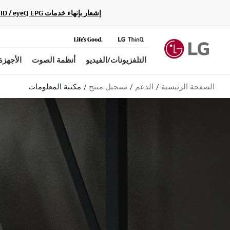
إشعار بإنهاء خدمات Gracenote Music ID / Video ID / eyeQ EPG لأجهزة مشغّل Blu-ray وأنظمة المسرح المنزلي Blu-ray، حيث لن تكون متاحة بعد الآن.
التلفزيونات/الفيديو
أنظمة الصوت
الأجهزة
الصفحة الرئيسية
الدعم
تسجيل منتج
مكتبة المعلومات