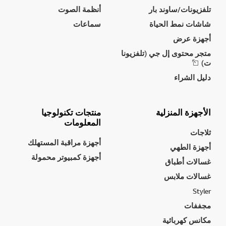
تلفزيونات/ساوند بار
أنظمة الصوت
شاشات نمط الحياة
سماعات
أجهزة عرض
متجر محتوى إل جي (تلفزيونا
ت)
دليل الشراء
الأجهزة المنزلية
منتجات تكنولوجيا
المعلومات
ثلاجات
أجهزة مراقبة المستهلك
أجهزة الطهي
أجهزة كمبيوتر محمولة
غسالات أطباق
غسالات ملابس
Styler
مجففات
مكانس كهربائية