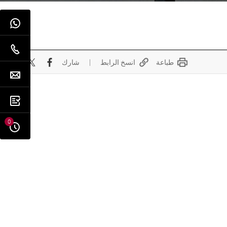
طباعة
انسخ الرابط
شارك
0