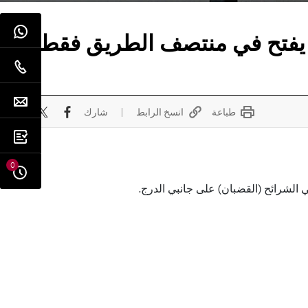
إذا كان يفتح في منتصف الطريق فقط ،
طباعة
انسخ الرابط
شارك
0
لشرائح (القضبان) على جانبي الدرج.