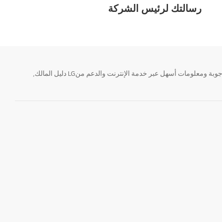
رسالتك لرئيس الشركة
تحتاج معلومة؟ او لديك سؤال ؟ يمكننا المساعدة. سواء كنت فى حاجة الى حجز منتجك او التواصل مع احد ممثلى دعم LG أو الحصول على خدمة صيانة. إيجاد أجوبة ومعلومات أسهل عبر خدمة الإنترنت والدعم منLG دليل المالك,