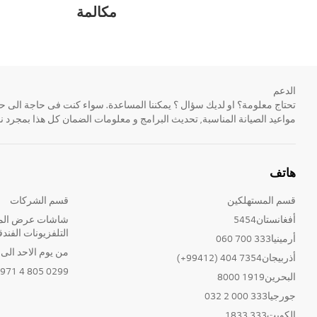
مكالمة
الدعم
مواعيد الصيانة المناسبة, تحديث البرامج و معلومات الضمان كل هذا بمجرد ن
هاتف
قسم المستهلكين
قسم الشركات
أفغانستان5454
شاشات عرض المع
التلفزيونات الفندق
أرمينيا333 700 060
من يوم الاحد الى الخ
أذربيجان7354 404 (99412+)
0299 805 4 971+
البحرين1919 8000
جورجيا333 000 2 032
الكويت333 1833