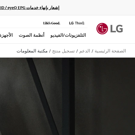
إشعار بإنهاء خدمات Gracenote Music ID / Video ID / eyeQ EPG لأجهزة مشغّل Blu-ray وأنظمة المسرح المنزلي Blu-ray، حيث لن تكون متاحة بعد الآن.
التلفزيونات/الفيديو
أنظمة الصوت
الأجهزة
الصفحة الرئيسية
الدعم
تسجيل منتج
مكتبة المعلومات