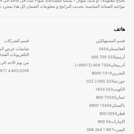
مواعيد الصيانة المناسبة, تحديث البرامج و معلومات الضمان كل هذا بمجرد ن
هاتف
قسم المستهلكين
قسم الشركات
أفغانستان5454
شاشات عرض المع
التلفزيونات الفندق
أرمينيا333 700 060
من يوم الاحد الى الخ
أذربيجان7354 404 (99412+)
0299 805 4 971+
البحرين1919 8000
جورجيا333 000 2 032
الكويت333 1833
عمان75545 800
باكستان15454 0800
قطر0054 800
الإمارات54 800
اليمن+967 1 264 096