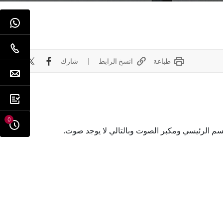
طباعة
انسخ الرابط
شارك
0