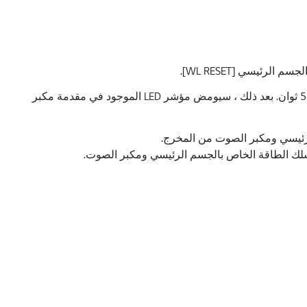
2. عندما يظهر [WL RESET] ، اضغط لفترة طويلة على زر [PAIRING] في الجزء الخلفي من مكبر الصوت بجسم حاد (قلم كروي) لأكثر من 5 ثوان. بعد ذلك ، سيومض مؤشر LED الموجود في مقدمة مكبر