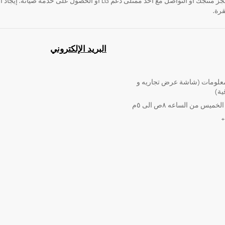
قرة.
البريد الإلكتروني
لومات (شاشة عرض تجاريه و
ية)
ميس من الساعه ٨ص الى ٥م