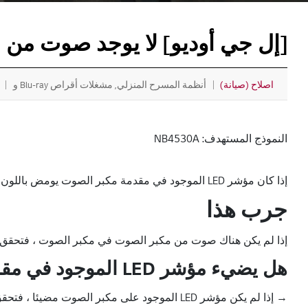
[إل جي أوديو] لا يوجد صوت من 
اصلاح (صيانة)
أنظمة المسرح المنزلي, مشغلات أقراص Blu-ray وDVD
النموذج المستهدف: NB4530A
إذا كان مؤشر LED الموجود في مقدمة مكبر الصوت يومض باللون الأخضر أو إذا توقف باللون الأحمر ، فهذا يعني أنه لا يوجد اتصال بين الجسم الرئيسي ومكبر الصوت وبالتالي لا يوجد صوت.
جرب هذا
إذا لم يكن هناك صوت من مكبر الصوت في مكبر الصوت ، فتحقق 
هل يضيء مؤشر LED الموجود في مقدمة مكبر الصوت؟
→ إذا لم يكن مؤشر LED الموجود على مكبر الصوت مضيئا ، فتحقق من مأخذ الطاقة.