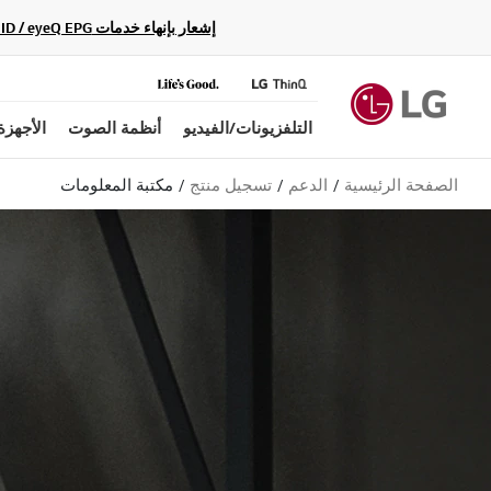
إشعار بإنهاء خدمات Gracenote Music ID / Video ID / eyeQ EPG لأجهزة مشغّل Blu-ray وأنظمة المسرح المنزلي Blu-ray، حيث لن تكون متاحة بعد الآن.
التلفزيونات/الفيديو
أنظمة الصوت
الأجهزة
الصفحة الرئيسية
الدعم
تسجيل منتج
مكتبة المعلومات