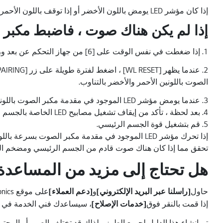
إذا كان مؤشر LED يومض باللون الأخضر أو إذا توقف باللون الأحمر ، فهذا يعني أنه لا يوجد اتصال بمكبر الصوت وبالتالي لا يوجد صوت.
إذا لم يكن هناك صوت ، فاضبط مكبر
1. إذا ضغطت في نفس الوقت على [6] من جهاز التحكم عن بعد وزر [Stop (ᄆ)] على الجسم الرئيسي لأكثر من 5 ثوان ، فستظهر شاشة الجسم الرئيسي [WL RESET].
الصوت باللونين الأحمر والأخضر بالتناوب.
3. عندما يومض مؤشر LED الموجود في مقدمة مكبر الصوت باللونين الأخضر والأحمر بالتناوب ، قم بإزالة سلك الطاقة الخاص بالجسم الرئيسي ومكبر الصوت من المخرج.
4. بعد لحظة ، تأكد من إيقاف تشغيل مصابيح LED الخاصة بالجسم الرئيسي ومكبر الصوت تماما ، وانتظر لمدة دقيقة تقريبا وقم بتوصيل سلك الطاقة الخاص بالجسم الرئيسي ومكبر الصوت.
5. قم بتشغيل قوة الجسم الرئيسي.
إذا تحرك مؤشر LED الموجود في مقدمة مكبر الصوت بسرعة باللون الأخضر وتوقف ، فهذا يعني أن الإعداد على ما يرام.
تحقق مما إذا كان هناك صوت قادم من الجسم الرئيسي ومضخم ا
هل تحتاج إلى مزيد من المساعدة
حاول
[راسلنا عبر البريد الإلكتروني]
و
[دعم العملاء]
على موقع LG Electronics الإلكتروني.
إذا قمت بالنقر فوق
[خدمات الإصلاح]
، سيساعدك فني الخدمة في ا
تم إنشاء هذا الدليل لجميع الطرز ، لذلك قد تختلف الصور أو المحت