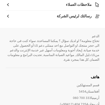
ملاحظات العملاء
رسالتك لرئيس الشركة
الدعم
تحتاج معلومة؟ او لديك سؤال ؟ يمكننا المساعدة. سواء كنت فى حاجة
الى حجز منتجك او التواصل مع احد ممثلى دعم LG أو الحصول على
خدمة صيانة. إيجاد أجوبة ومعلومات أسهل عبر خدمة الإنترنت والدعم
منLG دليل المالك, مواعيد الصيانة المناسبة, تحديث البرامج و معلومات
الضمان كل هذا بمجرد نقرة.
هاتف
قسم المستهلكين
أفغانستان5454
أرمينيا333 700 060
أذربيجان7354 404 (99412+)