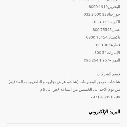
البحرين1919 8000
جورجيا333 000 2 032
الكويت333 1833
عمان75545 800
باكستان15454 0800
قطر0054 800
الإمارات54 800
اليمن+967 1 264 096
قسم الشركات
شاشات عرض المعلومات (شاشة عرض تجاريه و التلفزيونات الفندقية)
من يوم الاحد الى الخميس من الساعه ٨ص الى ٥م
0299 805 4 971+
البريد الإلكتروني