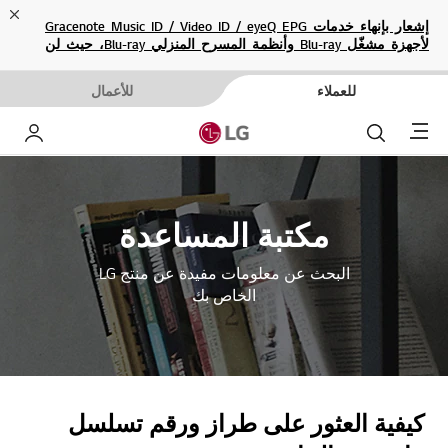
ose
إشعار بإنهاء خدمات Gracenote Music ID / Video ID / eyeQ EPG
لأجهزة مشغّل Blu-ray وأنظمة المسرح المنزلي Blu-ray، حيث لن
تكون متاحة بعد الآن.
للعملاء
للأعمال
Menu
بحث
حساب إ
مكتبة المساعدة
البحث عن معلومات مفيدة عن منتج LG
الخاص بك
كيفية العثور على طراز ورقم تسلسل