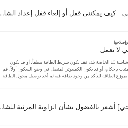
شاشة ال جي - كيف يمكنني قفل أو إلغاء قفل إعداد الشاشة (الزر)؟
إصلاحها
 لا تعمل
إذا لم يتم تشغيل شاشة LG الخاصة بك، فقد يكون شريط الطاقة مطفأً، أو قد يكون
ثبت بإحكام، أو قد يكون الكمبيوتر المتصل في وضع السكون.أولاً، قم
بموزع الطاقة للتأكد من وجود طاقة فيه.ثم أعد توصيل محول الطاقة
[شاشة إل جي] أشعر بالفضول بشأن الزاوية