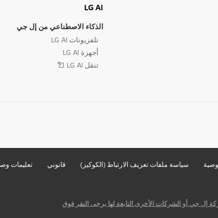
LG AI
الذكاء الاصطناعي من إل جي
تلفزيونات LG AI
أجهزة LG AI
تنقل LG AI
وصية
سياسة ملفات تعريف الارتباط (الكوكيز)
قانوني
تعليمات وصو
ة إل جي أو الشركات الأخرى التابعة لها يرجى النقر فوق