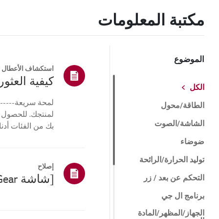
مكتبة المعلومات
الموضوع
استكشاف الأعطال و
كيفية العثور 
الكل
لمحة سريعة------
الطاقة/محول
لمنتجك. للحصول 
الشاشة/الصوت
بك من الفئات أدنا
أو ا...
ضوضاء
توليد الحرارة/الرائحة
إصلاح
التحكم عن بعد / زر
برنامج ال جي
الجهاز/المظهر/المادة