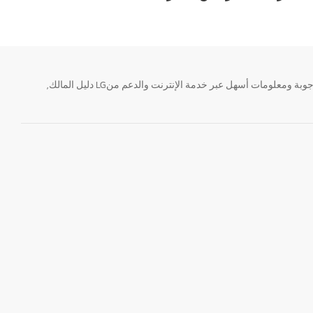
تحتاج معلومة؟ او لديك سؤال ؟ يمكننا المساعدة. سواء كنت فى حاجة الى حجز منتجك او التواصل مع احد ممثلى دعم LG أو الحصول على خدمة صيانة. إيجاد أجوبة ومعلومات أسهل عبر خدمة الإنترنت والدعم منLG دليل المالك,