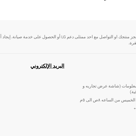
قرة.
البريد الإلكتروني
لومات (شاشة عرض تجاريه و
ية)
ميس من الساعه ٨ص الى ٥م