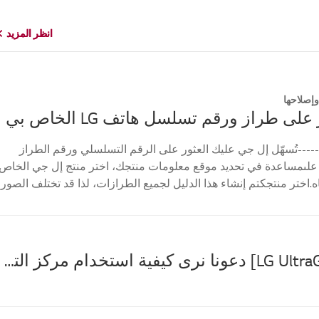
انظر المزيد
انظر المزيد
إصلاحها
على طراز ورقم تسلسل هاتف LG الخاص بي
----تُسهّل إل جي عليك العثور على الرقم التسلسلي ورقم الطراز
علىمساعدة في تحديد موقع معلومات منتجك، اختر منتج إل جي الخاص
ه.اختر منتجكتم إنشاء هذا الدليل لجميع الطرازات، لذا قد تختلف الصور
[شاشة LG UltraGear] دعونا نرى كيفية استخدام مركز التحكم UltraGear من LG