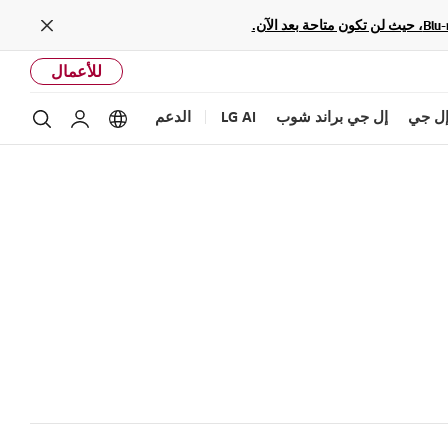
Close
للأعمال
ل جي
إل جي براند شوب
LG AI
الدعم
بحث
Language options
حساب إل ج