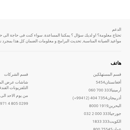
الدعم
مواعيد الصيانة المناسبة, تحديث البرامج و معلومات الضمان كل هذا بمجرد ن
هاتف
قسم المستهلكين
قسم الشركات
أفغانستان5454
شاشات عرض المع
التلفزيونات الفندق
أرمينيا333 700 060
من يوم الاحد الى الخ
أذربيجان7354 404 (99412+)
0299 805 4 971+
البحرين1919 8000
جورجيا333 000 2 032
الكويت333 1833
عمان75545 800