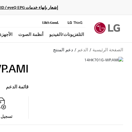
إشعار بإنهاء خدمات Gracenote Music ID / Video ID / eyeQ EPG لأجهزة مشغّل Blu-ray وأنظمة المسرح المنزلي Blu-ray، حيث لن تكون متاحة بعد الآن.
التلفزيونات/الفيديو
أنظمة الصوت
الأجهزة
الصفحة الرئيسية
الدعم
دعم المنتج
P.AMI
قائمة الدعم
تسجيل م