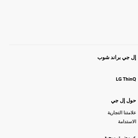
إل جي براند شوب
LG ThinQ
حول إل جي
علامتنا التجارية
الاستدامة
عروض ترويجية