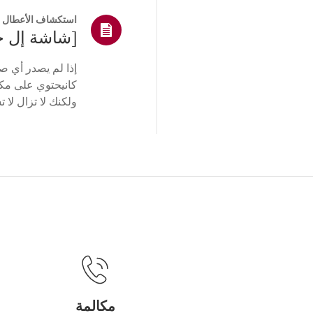
استكشاف الأعطال و
[شاشة إل ج
إذا لم يصدر أي ص
كانيحتوي على م
وإعدادات إخراج ال
مكالمة