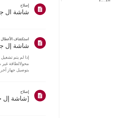
الغريبة
إصلاح
القائمة/الإعدادات
التثبيت/توصيل الأجهزة
الطرفية
القنوات التلفزيونية/
الشبكات/التطبيقات
استكشاف الأعطال و
شاشة إل جي
أخرى
محولالطاقة غير م
بتوصيل جهاز آخر 
بإحكام ...
إصلاح