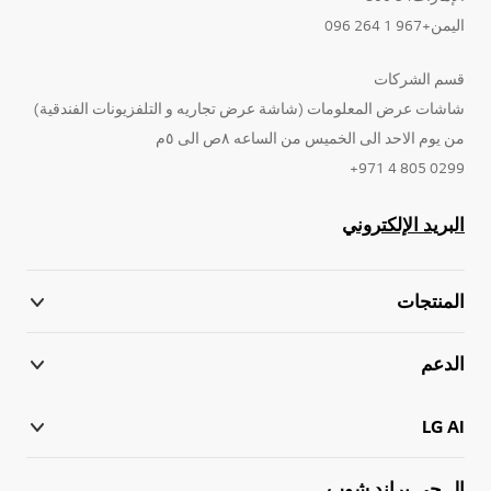
اليمن+967 1 264 096
قسم الشركات
شاشات عرض المعلومات (شاشة عرض تجاريه و التلفزيونات الفندقية)
من يوم الاحد الى الخميس من الساعه ٨ص الى ٥م
0299 805 4 971+
البريد الإلكتروني
المنتجات
الدعم
LG AI
إل جي براند شوب