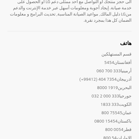
الى حجز منتجك او التواصل مع احد ممثلى دعم LG أو الحصول على
خدمة صيانة. إيجاد أجوبة ومعلومات أسهل عبر خدمة الإنترنت والدعم
منLG دليل المالك, مواعيد الصيانة المناسبة, تحديث البرامج و معلومات
الضمان كل هذا بمجرد نقرة.
هاتف
قسم المستهلكين
أفغانستان5454
أرمينيا333 700 060
أذربيجان7354 404 (99412+)
البحرين1919 8000
جورجيا333 000 2 032
الكويت333 1833
عمان75545 800
باكستان15454 0800
قطر0054 800
الإمارات54 800