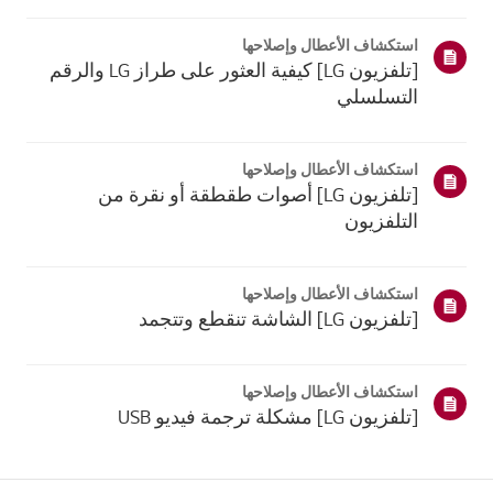
موقع معلومات منتجك، اختر منتج إل جي الخاص بك من الفئات
أدناه.اختر منتجكتم إنشاء هذا الدليل لجميع الطرازات، لذا قد
استكشاف الأعطال وإصلاحها
تختلف الصور أو ا...
[تلفزيون LG] كيفية العثور على طراز LG والرقم
التسلسلي
استكشاف الأعطال وإصلاحها
[تلفزيون LG] أصوات طقطقة أو نقرة من
التلفزيون
استكشاف الأعطال وإصلاحها
[تلفزيون LG] الشاشة تنقطع وتتجمد
استكشاف الأعطال وإصلاحها
[تلفزيون LG] مشكلة ترجمة فيديو USB