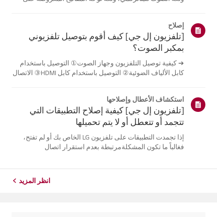
الشاشة.تختلف اللغات المتاحة حسب المنطقة، ويمكنك اختيار
اللغات المدرجة فقط.قد يختلف مسار الإعدادات حسب إصدار
إصلاح
نظام التشغيل web...
[تلفزيون إل جي] كيف أقوم بتوصيل تلفزيوني
بمكبر الصوت؟
➔ كيفية توصيل التلفزيون وجهاز الصوت① التوصيل باستخدام
كابل الألياف الضوئية② التوصيل باستخدام كابل HDMI③ الاتصال
باستخدام البلوتوث※ قد تختلف أزرار جهاز التحكم عن بعد عن
أزرار الجهاز نفسه، وذلك حسب الطراز.جرب هذا-------الاتصال
استكشاف الأعطال وإصلاحها
باستخدام كابل ا...
[تلفزيون إل جي] كيفية إصلاح التطبيقات التي
تتجمد أو تتعطل أو لا يتم تحميلها
إذا تجمدت التطبيقات على تلفزيون LG الخاص بك أو لم تفتح،
فغالباً ما تكون المشكلةمرتبطة بعدم استقرار اتصال
الشبكة.تحقق من توصيلات الكابلات بين التلفزيون وجهاز التوجيه
الخاص بك، ثم تحقق من حالةالشبكة في قائمة [الإعدادات]
الخاصة بالتلفزيون.حاول...
انظر المزيد