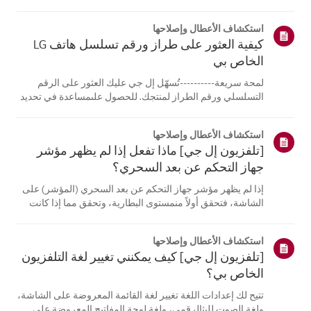
الكمبيوتر المحمول، قادرة على الاتصالبنفس الشبكة.إذا لم
تتمكن أي من الأجهزة من الاتصال، فمن المرجح أن المشكلة
استكشاف الأعطال وإصلاحها
تكمن في جها...
كيفية العثور على طراز ورقم تسلسل هاتف LG
الخاص بي
لمحة سريعة----------تُسهّل إل جي عليك العثور على الرقم
التسلسلي ورقم الطراز لمنتجك. للحصول علىمساعدة في تحديد
موقع معلومات منتجك، اختر منتج إل جي الخاص بك من الفئات
أدناه.اختر منتجكتم إنشاء هذا الدليل لجميع الطرازات، لذا قد
استكشاف الأعطال وإصلاحها
تختلف الصور أو ا...
[تلفزيون إل جي] ماذا تفعل إذا لم يظهر مؤشر
جهاز التحكم عن بعد السحري؟
إذا لم يظهر مؤشر جهاز التحكم عن بعد السحري (المؤشر) على
الشاشة، فتحقق أولاً منمستوى البطارية، وتحقق مما إذا كانت
ميزة [التوجيه الصوتي] مفعلة.إذا كانت البطاريات والإعدادات
صحيحة، فقد يكون السبب هو فصل جهاز التحكم عن بُعدعن
استكشاف الأعطال وإصلاحها
التلفزيون. أعد تسج...
[تلفزيون إل جي] كيف يمكنني تغيير لغة التلفزيون
الخاص بي؟
تتيح لك إعدادات اللغة تغيير لغة القائمة المعروضة على الشاشة،
ولغة الصوت للبثالرقمي، ولغة لوحة المفاتيح المعروضة على