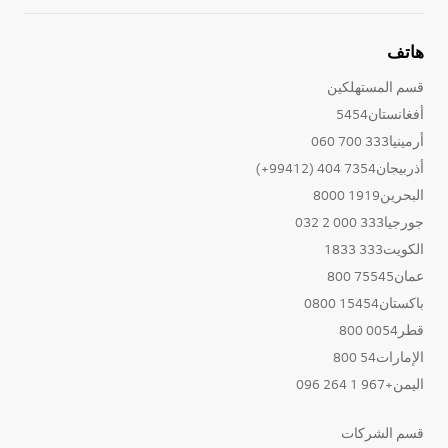
هاتف
قسم المستهلكين
أفغانستان5454
أرمينيا333 700 060
أذربيجان7354 404 (99412+)
البحرين1919 8000
جورجيا333 000 2 032
الكويت333 1833
عمان75545 800
باكستان15454 0800
قطر0054 800
الإمارات54 800
اليمن+967 1 264 096
قسم الشركات