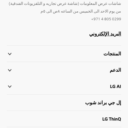
شاشات عرض المعلومات (شاشة عرض تجاريه و التلفزيونات الفندقية)
من يوم الاحد الى الخميس من الساعه ٨ص الى ٥م
0299 805 4 971+
البريد الإلكتروني
المنتجات
الدعم
LG AI
إل جي براند شوب
LG ThinQ