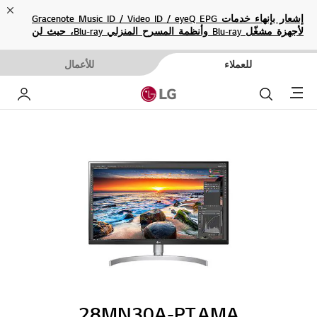
ose
إشعار بإنهاء خدمات Gracenote Music ID / Video ID / eyeQ EPG
لأجهزة مشغّل Blu-ray وأنظمة المسرح المنزلي Blu-ray، حيث لن
تكون متاحة بعد الآن.
للعملاء
للأعمال
Menu
بحث
حساب إ
28MN30A-PT.AMA