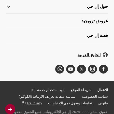
حول إل جي
عروض ترويجية
قصة إل جي
الخليج, العربية
للأعمال
خريطة الموقع
بنود استخدام خدمة LGE
سياسة الخصوصية
سياسة ملفات تعريف الارتباط (الكوكيز)
قانوني
تعليمات وصول ذوي الاحتياجات
LG Privacy
حقوق النشر 2009-2025 إل جي للإلكترونيات. جميع الحقوق محفوظة