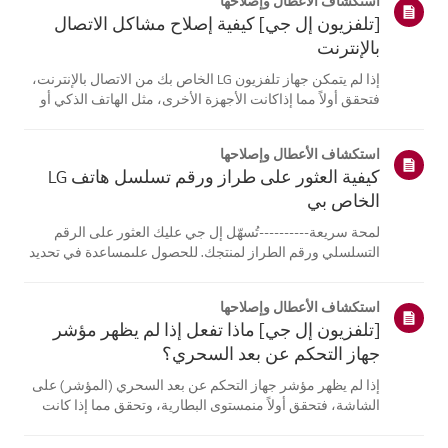
استكشاف الأعطال وإصلاحها
[تلفزيون إل جي] كيفية إصلاح مشاكل الاتصال
بالإنترنت
إذا لم يتمكن جهاز تلفزيون LG الخاص بك من الاتصال بالإنترنت،
فتحقق أولاً مما إذاكانت الأجهزة الأخرى، مثل الهاتف الذكي أو
الكمبيوتر المحمول، قادرة على الاتصالبنفس الشبكة.إذا لم
تتمكن أي من الأجهزة من الاتصال، فمن المرجح أن المشكلة
استكشاف الأعطال وإصلاحها
تكمن في جها...
كيفية العثور على طراز ورقم تسلسل هاتف LG
الخاص بي
لمحة سريعة----------تُسهّل إل جي عليك العثور على الرقم
التسلسلي ورقم الطراز لمنتجك. للحصول علىمساعدة في تحديد
موقع معلومات منتجك، اختر منتج إل جي الخاص بك من الفئات
أدناه.اختر منتجكتم إنشاء هذا الدليل لجميع الطرازات، لذا قد
استكشاف الأعطال وإصلاحها
تختلف الصور أو ا...
[تلفزيون إل جي] ماذا تفعل إذا لم يظهر مؤشر
جهاز التحكم عن بعد السحري؟
إذا لم يظهر مؤشر جهاز التحكم عن بعد السحري (المؤشر) على
الشاشة، فتحقق أولاً منمستوى البطارية، وتحقق مما إذا كانت
ميزة [التوجيه الصوتي] مفعلة.إذا كانت البطاريات والإعدادات
صحيحة، فقد يكون السبب هو فصل جهاز التحكم عن بُعدعن