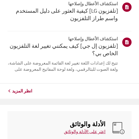
استكشاف الأعطال وإصلاحها
التلفزيون. أعد تسج...
[تلفزيون LG] كيفية العثور على دليل المستخدم
واسم طراز التلفزيون
استكشاف الأعطال وإصلاحها
[تلفزيون إل جي] كيف يمكنني تغيير لغة التلفزيون
الخاص بي؟
تتيح لك إعدادات اللغة تغيير لغة القائمة المعروضة على الشاشة،
ولغة الصوت للبثالرقمي، ولغة لوحة المفاتيح المعروضة على
الشاشة.تختلف اللغات المتاحة حسب المنطقة، ويمكنك اختيار
اللغات المدرجة فقط.قد يختلف مسار الإعدادات حسب إصدار
نظام التشغيل web...
انظر المزيد
الأدلة والوثائق
اعثر على الأدلة والوثائق