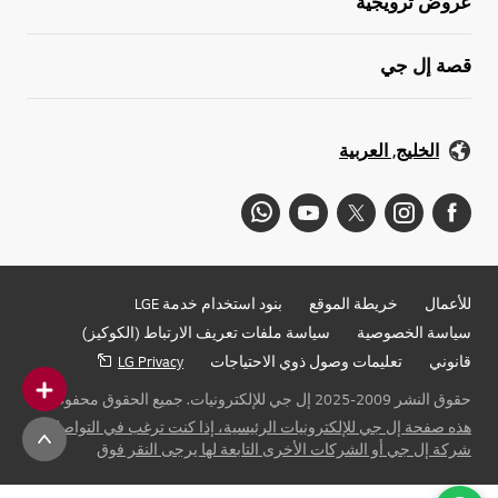
عروض ترويجية
قصة إل جي
الخليج, العربية
للأعمال
خريطة الموقع
بنود استخدام خدمة LGE
سياسة الخصوصية
سياسة ملفات تعريف الارتباط (الكوكيز)
قانوني
تعليمات وصول ذوي الاحتياجات
LG Privacy
حقوق النشر 2009-2025 إل جي للإلكترونيات. جميع الحقوق محفوظة
هذه صفحة إل جي للإلكترونيات الرئيسية، إذا كنت ترغب في التواصل مع
شركة إل جي أو الشركات الأخرى التابعة لها يرجى النقر فوق