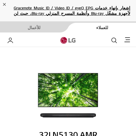
ose
إشعار بإنهاء خدمات Gracenote Music ID / Video ID / eyeQ EPG
لأجهزة مشغّل Blu-ray وأنظمة المسرح المنزلي Blu-ray، حيث لن
تكون متاحة بعد الآن.
للعملاء
للأعمال
Menu
بحث
حساب إ
32LN5130.AMR