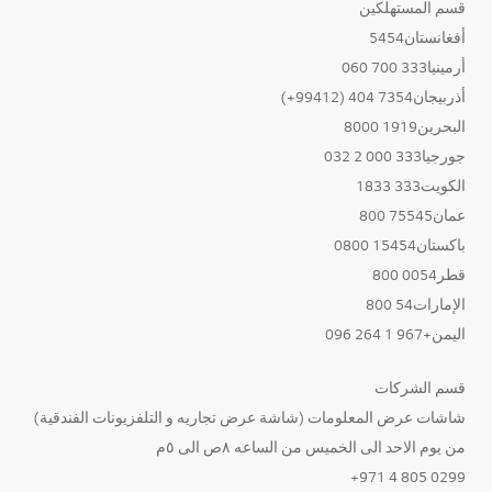
قسم المستهلكين
أفغانستان5454
أرمينيا333 700 060
أذربيجان7354 404 (99412+)
البحرين1919 8000
جورجيا333 000 2 032
الكويت333 1833
عمان75545 800
باكستان15454 0800
قطر0054 800
الإمارات54 800
اليمن+967 1 264 096
قسم الشركات
شاشات عرض المعلومات (شاشة عرض تجاريه و التلفزيونات الفندقية)
من يوم الاحد الى الخميس من الساعه ٨ص الى ٥م
0299 805 4 971+