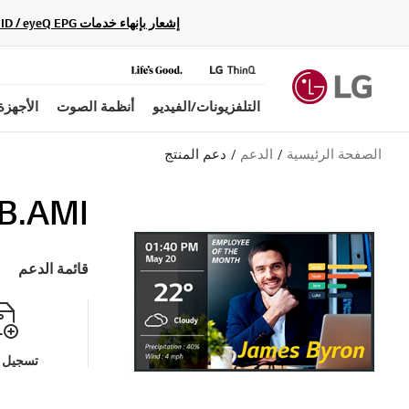
إشعار بإنهاء خدمات Gracenote Music ID / Video ID / eyeQ EPG لأجهزة مشغّل Blu-ray وأنظمة المسرح المنزلي Blu-ray، حيث لن تكون متاحة بعد الآن.
التلفزيونات/الفيديو
أنظمة الصوت
الأجهزة
الصفحة الرئيسية
الدعم
دعم المنتج
B.AMI
قائمة الدعم
تسجيل م