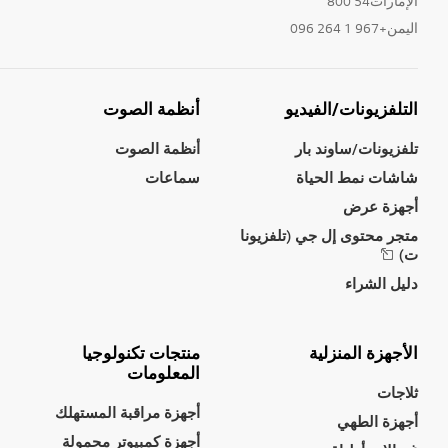
الإمارات54 800
اليمن+967 1 264 096
التلفزيونات/الفيديو
أنظمة الصوت
تلفزيونات/ساوند بار
أنظمة الصوت
شاشات نمط الحياة
سماعات
أجهزة عرض
متجر محتوى إل جي (تلفزيونا
ت)
دليل الشراء
الأجهزة المنزلية
منتجات تكنولوجيا
المعلومات
ثلاجات
أجهزة مراقبة المستهلك
أجهزة الطهي
أجهزة كمبيوتر محمولة