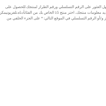
ن السهل العثور على الرقم التسلسلي ورقم الطراز لمنتجك.للحصول على
المساعدة في تحديد معلومات منتجك، اختر منتج LG الخاص بك من الفئاتأدناه.تلفزيونيمك
ز و/أو الرقم التسلسلي في الموقع التالي: * على الجزء الخلفي من