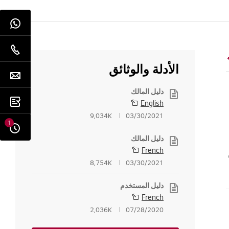
الأدلة والوثائق
دليل المالك
English
9,034K
03/30/2021
1
دليل المالك
French
8,754K
03/30/2021
دليل المستخدم
French
2,036K
07/28/2020