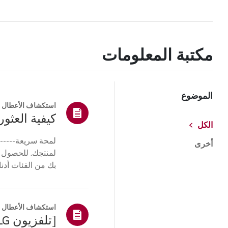
مكتبة المعلومات
الموضوع
استكشاف الأعطال و
كيفية العثور 
الكل
لمحة سريعة------
أخرى
لمنتجك. للحصول 
بك من الفئات أدنا
أو ا...
استكشاف الأعطال و
[تلفزيون LG] كيفية العثور على طراز LG والرقم التسلسلي