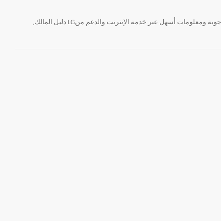
تحتاج معلومة؟ او لديك سؤال ؟ يمكننا المساعدة. سواء كنت فى حاجة الى حجز منتجك او التواصل مع احد ممثلى دعم LG أو الحصول على خدمة صيانة. إيجاد أجوبة ومعلومات أسهل عبر خدمة الإنترنت والدعم منLG دليل المالك,