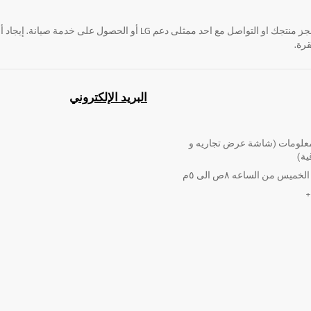
قرة.
البريد الإلكتروني
لومات (شاشة عرض تجاريه و
ية)
ميس من الساعه ٨ص الى ٥م