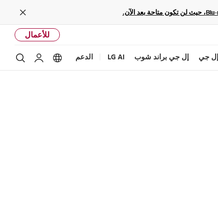
Close
للأعمال
ل جي
إل جي براند شوب
LG AI
الدعم
بحث
Language options
حساب إل ج