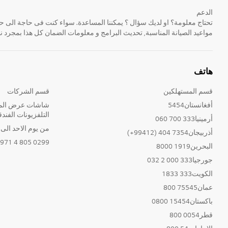
الدعم
مواعيد الصيانة المناسبة, تحديث البرامج و معلومات الضمان كل هذا بمجرد ن
هاتف
قسم المستهلكين
قسم الشركات
أفغانستان5454
شاشات عرض المع
التلفزيونات الفندق
أرمينيا333 700 060
من يوم الاحد الى الخ
أذربيجان7354 404 (99412+)
0299 805 4 971+
البحرين1919 8000
جورجيا333 000 2 032
الكويت333 1833
عمان75545 800
باكستان15454 0800
قطر0054 800