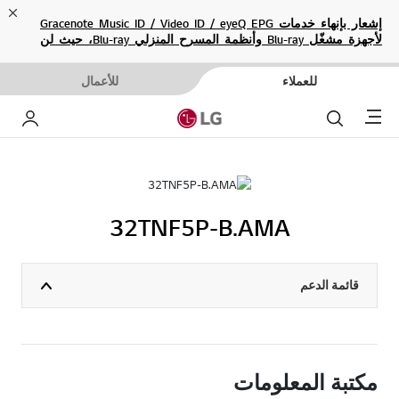
ose
إشعار بإنهاء خدمات Gracenote Music ID / Video ID / eyeQ EPG
لأجهزة مشغّل Blu-ray وأنظمة المسرح المنزلي Blu-ray، حيث لن
تكون متاحة بعد الآن.
للعملاء
للأعمال
Menu
بحث
حساب إ
32TNF5P-B.AMA
قائمة الدعم
مكتبة المعلومات