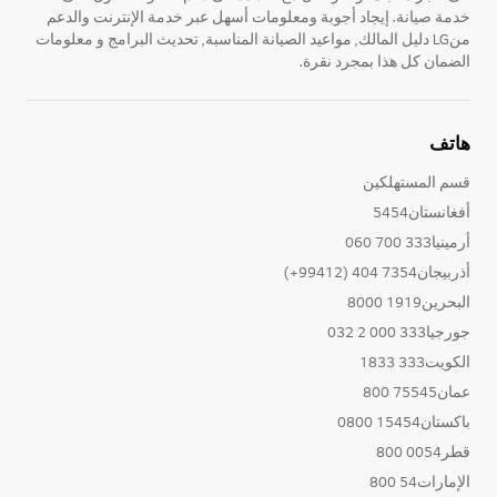
خدمة صيانة. إيجاد أجوبة ومعلومات أسهل عبر خدمة الإنترنت والدعم
منLG دليل المالك, مواعيد الصيانة المناسبة, تحديث البرامج و معلومات
الضمان كل هذا بمجرد نقرة.
هاتف
قسم المستهلكين
أفغانستان5454
أرمينيا333 700 060
أذربيجان7354 404 (99412+)
البحرين1919 8000
جورجيا333 000 2 032
الكويت333 1833
عمان75545 800
باكستان15454 0800
قطر0054 800
الإمارات54 800