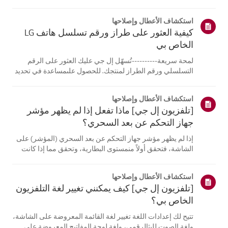
الكمبيوتر المحمول، قادرة على الاتصالبنفس الشبكة.إذا لم
تتمكن أي من الأجهزة من الاتصال، فمن المرجح أن المشكلة
استكشاف الأعطال وإصلاحها
تكمن في جها...
كيفية العثور على طراز ورقم تسلسل هاتف LG
الخاص بي
لمحة سريعة----------تُسهّل إل جي عليك العثور على الرقم
التسلسلي ورقم الطراز لمنتجك. للحصول علىمساعدة في تحديد
موقع معلومات منتجك، اختر منتج إل جي الخاص بك من الفئات
أدناه.اختر منتجكتم إنشاء هذا الدليل لجميع الطرازات، لذا قد
استكشاف الأعطال وإصلاحها
تختلف الصور أو ا...
[تلفزيون إل جي] ماذا تفعل إذا لم يظهر مؤشر
جهاز التحكم عن بعد السحري؟
إذا لم يظهر مؤشر جهاز التحكم عن بعد السحري (المؤشر) على
الشاشة، فتحقق أولاً منمستوى البطارية، وتحقق مما إذا كانت
ميزة [التوجيه الصوتي] مفعلة.إذا كانت البطاريات والإعدادات
صحيحة، فقد يكون السبب هو فصل جهاز التحكم عن بُعدعن
استكشاف الأعطال وإصلاحها
التلفزيون. أعد تسج...
[تلفزيون إل جي] كيف يمكنني تغيير لغة التلفزيون
الخاص بي؟
تتيح لك إعدادات اللغة تغيير لغة القائمة المعروضة على الشاشة،
ولغة الصوت للبثالرقمي، ولغة لوحة المفاتيح المعروضة على