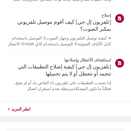
الشاشة.تختلف اللغات المتاحة حسب المنطقة، ويمكنك اختيار
اللغات المدرجة فقط.قد يختلف مسار الإعدادات حسب إصدار
إصلاح
نظام التشغيل web...
[تلفزيون إل جي] كيف أقوم بتوصيل تلفزيوني
بمكبر الصوت؟
➔ كيفية توصيل التلفزيون وجهاز الصوت① التوصيل باستخدام
كابل الألياف الضوئية② التوصيل باستخدام كابل HDMI③ الاتصال
باستخدام البلوتوث※ قد تختلف أزرار جهاز التحكم عن بعد عن
أزرار الجهاز نفسه، وذلك حسب الطراز.جرب هذا-------الاتصال
استكشاف الأعطال وإصلاحها
باستخدام كابل ا...
[تلفزيون إل جي] كيفية إصلاح التطبيقات التي
تتجمد أو تتعطل أو لا يتم تحميلها
إذا تجمدت التطبيقات على تلفزيون LG الخاص بك أو لم تفتح،
فغالباً ما تكون المشكلةمرتبطة بعدم استقرار اتصال
الشبكة.تحقق من توصيلات الكابلات بين التلفزيون وجهاز التوجيه
الخاص بك، ثم تحقق من حالةالشبكة في قائمة [الإعدادات]
الخاصة بالتلفزيون.حاول...
انظر المزيد