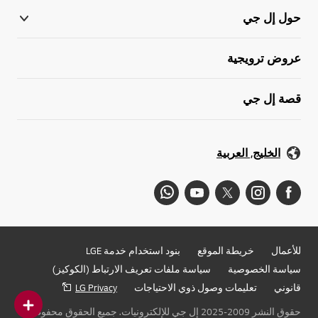
حول إل جي
عروض ترويجية
قصة إل جي
الخليج, العربية
للأعمال
خريطة الموقع
بنود استخدام خدمة LGE
سياسة الخصوصية
سياسة ملفات تعريف الارتباط (الكوكيز)
قانوني
تعليمات وصول ذوي الاحتياجات
LG Privacy
حقوق النشر 2009-2025 إل جي للإلكترونيات. جميع الحقوق محفوظة