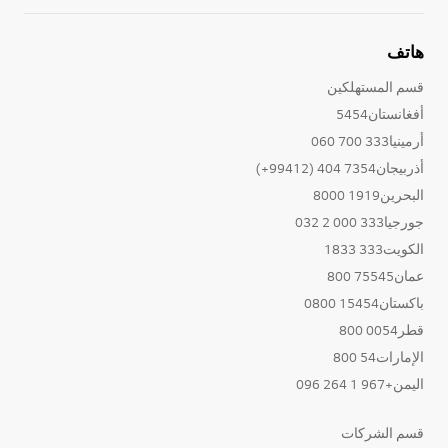
هاتف
قسم المستهلكين
أفغانستان5454
أرمينيا333 700 060
أذربيجان7354 404 (99412+)
البحرين1919 8000
جورجيا333 000 2 032
الكويت333 1833
عمان75545 800
باكستان15454 0800
قطر0054 800
الإمارات54 800
اليمن+967 1 264 096
قسم الشركات