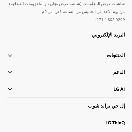
شاشات عرض المعلومات (شاشة عرض تجاريه و التلفزيونات الفندقية)
من يوم الاحد الى الخميس من الساعه ٨ص الى ٥م
0299 805 4 971+
البريد الإلكتروني
المنتجات
الدعم
LG AI
إل جي براند شوب
LG ThinQ