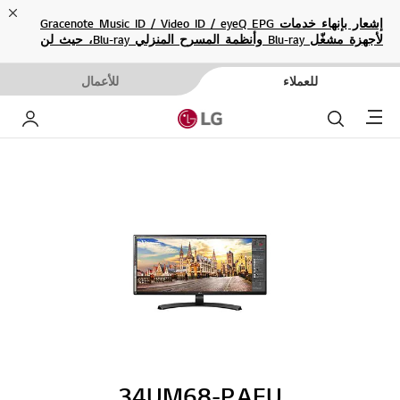
ose
إشعار بإنهاء خدمات Gracenote Music ID / Video ID / eyeQ EPG
لأجهزة مشغّل Blu-ray وأنظمة المسرح المنزلي Blu-ray، حيث لن
تكون متاحة بعد الآن.
للعملاء
للأعمال
Menu
بحث
حساب إ
34UM68-P.AEU