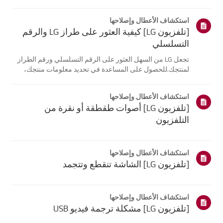
موقع معلومات منتجك، اختر منتج إل جي الخاص بك من الفئات
أدناه.اختر منتجكتم إنشاء هذا الدليل لجميع الطرازات، لذا قد
استكشاف الأعطال وإصلاحها
تختلف الصور أو ا...
[تلفزيون LG] كيفية العثور على طراز LG والرقم
التسلسلي
تجعل LG من السهل العثور على الرقم التسلسلي ورقم الطراز
لمنتجك.للحصول على المساعدة في تحديد معلومات منتجك،
اختر منتج LG الخاص بك من الفئاتأدناه.تلفزيونيمكن العثور على
الطراز و/أو الرقم التسلسلي في الموقع التالي: * على الجزء
استكشاف الأعطال وإصلاحها
الخلفي من الوحدة ...
[تلفزيون LG] أصوات طقطقة أو نقرة من
التلفزيون
استكشاف الأعطال وإصلاحها
[تلفزيون LG] الشاشة تنقطع وتتجمد
استكشاف الأعطال وإصلاحها
[تلفزيون LG] مشكلة ترجمة فيديو USB