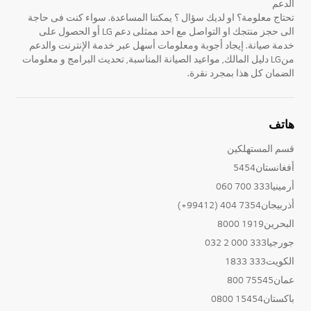
الدعم
تحتاج معلومة؟ او لديك سؤال ؟ يمكننا المساعدة. سواء كنت فى حاجة
الى حجز منتجك او التواصل مع احد ممثلى دعم LG أو الحصول على
خدمة صيانة. إيجاد أجوبة ومعلومات أسهل عبر خدمة الإنترنت والدعم
منLG دليل المالك, مواعيد الصيانة المناسبة, تحديث البرامج و معلومات
الضمان كل هذا بمجرد نقرة.
هاتف
قسم المستهلكين
أفغانستان5454
أرمينيا333 700 060
أذربيجان7354 404 (99412+)
البحرين1919 8000
جورجيا333 000 2 032
الكويت333 1833
عمان75545 800
باكستان15454 0800