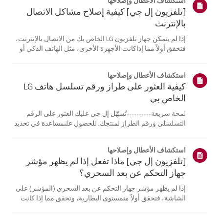
استكشاف الأعطال وإصلاحها
[تلفزيون إل جي] كيفية إصلاح مشاكل الاتصال
بالإنترنت
إذا لم يتمكن جهاز تلفزيون LG الخاص بك من الاتصال بالإنترنت،
فتحقق أولاً مما إذاكانت الأجهزة الأخرى، مثل الهاتف الذكي أو
الكمبيوتر المحمول، قادرة على الاتصالبنفس الشبكة.إذا لم
تتمكن أي من الأجهزة من الاتصال، فمن المرجح أن المشكلة
استكشاف الأعطال وإصلاحها
تكمن في جها...
كيفية العثور على طراز ورقم تسلسل هاتف LG
الخاص بي
لمحة سريعة----------تُسهّل إل جي عليك العثور على الرقم
التسلسلي ورقم الطراز لمنتجك. للحصول علىمساعدة في تحديد
موقع معلومات منتجك، اختر منتج إل جي الخاص بك من الفئات
أدناه.اختر منتجكتم إنشاء هذا الدليل لجميع الطرازات، لذا قد
استكشاف الأعطال وإصلاحها
تختلف الصور أو ا...
[تلفزيون إل جي] ماذا تفعل إذا لم يظهر مؤشر
جهاز التحكم عن بعد السحري؟
إذا لم يظهر مؤشر جهاز التحكم عن بعد السحري (المؤشر) على
الشاشة، فتحقق أولاً منمستوى البطارية، وتحقق مما إذا كانت
ميزة [التوجيه الصوتي] مفعلة.إذا كانت البطاريات والإعدادات
صحيحة، فقد يكون السبب هو فصل جهاز التحكم عن بُعدعن