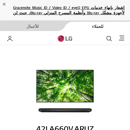
ose
إشعار بإنهاء خدمات Gracenote Music ID / Video ID / eyeQ EPG
لأجهزة مشغّل Blu-ray وأنظمة المسرح المنزلي Blu-ray، حيث لن
تكون متاحة بعد الآن.
للعملاء
للأعمال
Menu
بحث
حساب إ
42LA660V.ARUZ