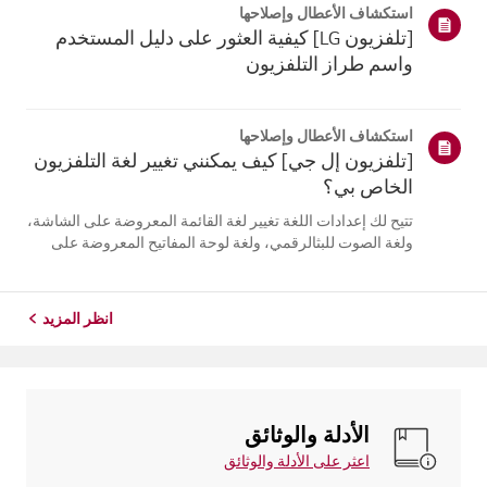
استكشاف الأعطال وإصلاحها
التلفزيون. أعد تسج...
[تلفزيون LG] كيفية العثور على دليل المستخدم
واسم طراز التلفزيون
استكشاف الأعطال وإصلاحها
[تلفزيون إل جي] كيف يمكنني تغيير لغة التلفزيون
الخاص بي؟
تتيح لك إعدادات اللغة تغيير لغة القائمة المعروضة على الشاشة،
ولغة الصوت للبثالرقمي، ولغة لوحة المفاتيح المعروضة على
الشاشة.تختلف اللغات المتاحة حسب المنطقة، ويمكنك اختيار
اللغات المدرجة فقط.قد يختلف مسار الإعدادات حسب إصدار
نظام التشغيل web...
انظر المزيد
الأدلة والوثائق
اعثر على الأدلة والوثائق