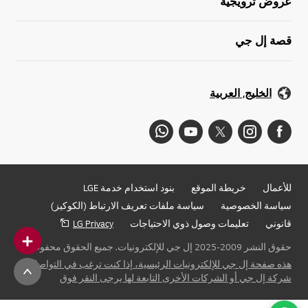
عروض ترويجية
قصة إل جي
الخليج, العربية
للأعمال
خريطة الموقع
بنود استخدام خدمة LGE
سياسة الخصوصية
سياسة ملفات تعريف الارتباط (الكوكيز)
قانوني
تعليمات وصول ذوي الاحتياجات
LG Privacy
حقوق النشر 2009-2025 إل جي للإلكترونيات. جميع الحقوق محفوظة
هذه صفحة إل جي للإلكترونيات الرئيسية، إذا كنت ترغب في التواصل مع
شركة إل جي أو الشركات الأخرى التابعة لها يرجى النقر فوق