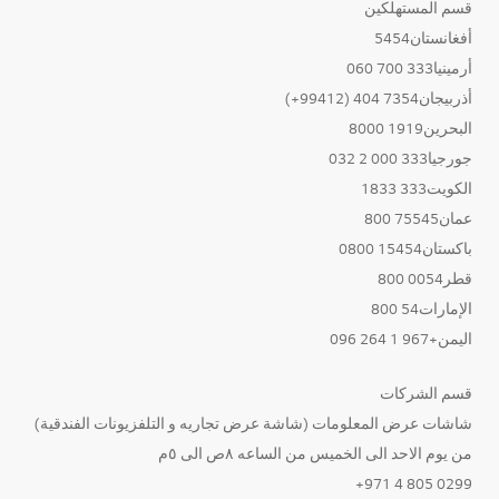
قسم المستهلكين
أفغانستان5454
أرمينيا333 700 060
أذربيجان7354 404 (99412+)
البحرين1919 8000
جورجيا333 000 2 032
الكويت333 1833
عمان75545 800
باكستان15454 0800
قطر0054 800
الإمارات54 800
اليمن+967 1 264 096
قسم الشركات
شاشات عرض المعلومات (شاشة عرض تجاريه و التلفزيونات الفندقية)
من يوم الاحد الى الخميس من الساعه ٨ص الى ٥م
0299 805 4 971+