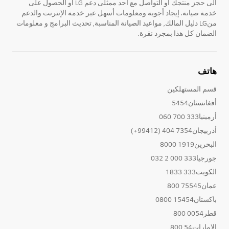
الى حجز منتجك او التواصل مع احد ممثلى دعم LG أو الحصول على
خدمة صيانة. إيجاد أجوبة ومعلومات أسهل عبر خدمة الإنترنت والدعم
منLG دليل المالك, مواعيد الصيانة المناسبة, تحديث البرامج و معلومات
الضمان كل هذا بمجرد نقرة.
هاتف
قسم المستهلكين
أفغانستان5454
أرمينيا333 700 060
أذربيجان7354 404 (99412+)
البحرين1919 8000
جورجيا333 000 2 032
الكويت333 1833
عمان75545 800
باكستان15454 0800
قطر0054 800
الإمارات54 800