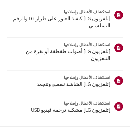
موقع معلومات منتجك، اختر منتج إل جي الخاص بك من الفئات
أدناه.اختر منتجكتم إنشاء هذا الدليل لجميع الطرازات، لذا قد
استكشاف الأعطال وإصلاحها
تختلف الصور أو ا...
[تلفزيون LG] كيفية العثور على طراز LG والرقم
التسلسلي
استكشاف الأعطال وإصلاحها
[تلفزيون LG] أصوات طقطقة أو نقرة من
التلفزيون
استكشاف الأعطال وإصلاحها
[تلفزيون LG] الشاشة تنقطع وتتجمد
استكشاف الأعطال وإصلاحها
[تلفزيون LG] مشكلة ترجمة فيديو USB