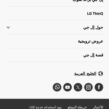
LG ThinQ
حول إل جي
عروض ترويجية
قصة إل جي
الخليج, العربية
للأعمال
خريطة الموقع
بنود استخدام خدمة LGE