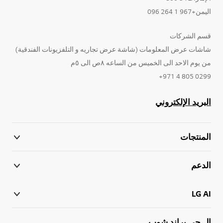
اليمن+967 1 264 096
قسم الشركات
شاشات عرض المعلومات (شاشة عرض تجاريه و التلفزيونات الفندقية)
من يوم الاحد الى الخميس من الساعه ٨ص الى ٥م
0299 805 4 971+
البريد الإلكتروني
المنتجات
الدعم
LG AI
إل جي براند شوب