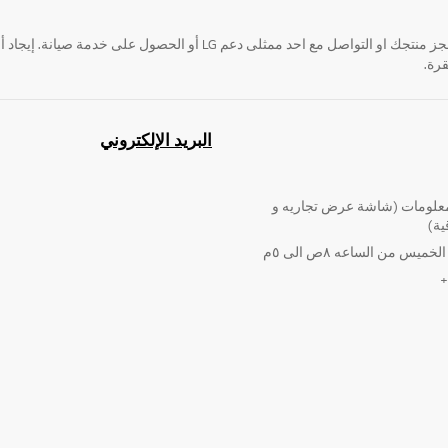
قرة.
البريد الإلكتروني
لومات (شاشة عرض تجاريه و
ية)
ميس من الساعه ٨ص الى ٥م