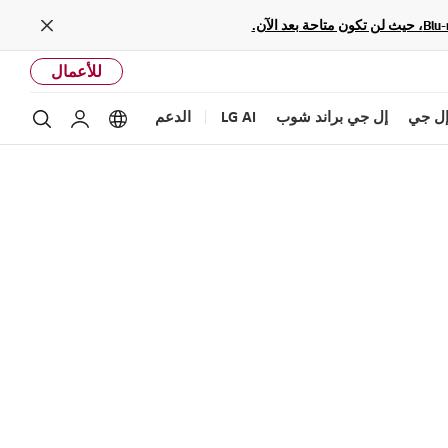
Close
للأعمال
ل جي
إل جي براند شوب
LG AI
الدعم
بحث
Language options
حساب إل ج