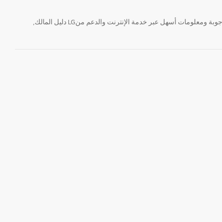
تحتاج معلومة؟ او لديك سؤال ؟ يمكننا المساعدة. سواء كنت فى حاجة الى حجز منتجك او التواصل مع احد ممثلى دعم LG أو الحصول على خدمة صيانة. إيجاد أجوبة ومعلومات أسهل عبر خدمة الإنترنت والدعم منLG دليل المالك,