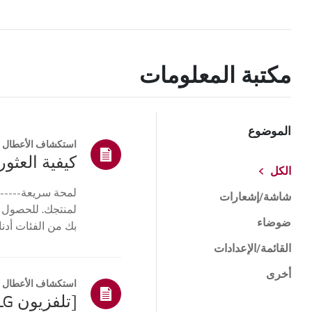
مكتبة المعلومات
الموضوع
استكشاف الأعطال و
كيفية العثور 
الكل
لمحة سريعة------
شاشة/إشعارات
لمنتجك. للحصول 
ضوضاء
بك من الفئات أدنا
أو ا...
القائمة/الإعدادات
أخرى
استكشاف الأعطال و
[تلفزيون LG] كيفية العثور على طراز LG والرقم التسلسلي