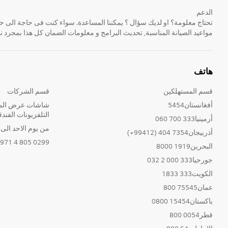
الدعم
مواعيد الصيانة المناسبة, تحديث البرامج و معلومات الضمان كل هذا بمجرد ن
هاتف
قسم المستهلكين
قسم الشركات
أفغانستان5454
شاشات عرض المع
التلفزيونات الفندق
أرمينيا333 700 060
من يوم الاحد الى الخ
أذربيجان7354 404 (99412+)
0299 805 4 971+
البحرين1919 8000
جورجيا333 000 2 032
الكويت333 1833
عمان75545 800
باكستان15454 0800
قطر0054 800