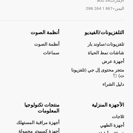
الإمارات54 800
اليمن+967 1 264 096
التلفزيونات/الفيديو
أنظمة الصوت
تلفزيونات/ساوند بار
أنظمة الصوت
شاشات نمط الحياة
سماعات
أجهزة عرض
متجر محتوى إل جي (تلفزيونا
ت)
دليل الشراء
الأجهزة المنزلية
منتجات تكنولوجيا
المعلومات
ثلاجات
أجهزة مراقبة المستهلك
أجهزة الطهي
أجهزة كمبيوتر محمولة