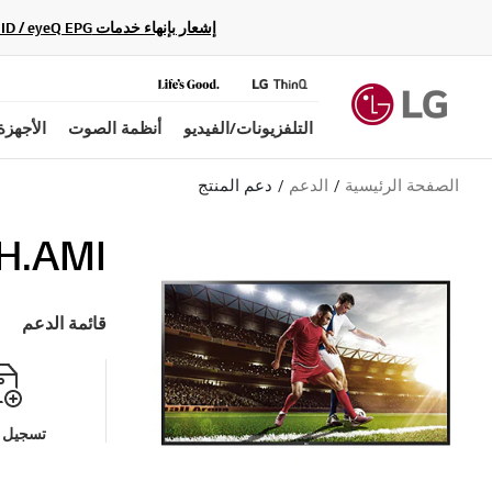
إشعار بإنهاء خدمات Gracenote Music ID / Video ID / eyeQ EPG لأجهزة مشغّل Blu-ray وأنظمة المسرح المنزلي Blu-ray، حيث لن تكون متاحة بعد الآن.
التلفزيونات/الفيديو
أنظمة الصوت
الأجهزة
الصفحة الرئيسية
الدعم
دعم المنتج
H.AMI
قائمة الدعم
تسجيل م