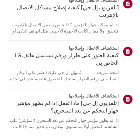
استكشاف الأعطال وإصلاحها
[تلفزيون إل جي] كيفية إصلاح مشاكل الاتصال
بالإنترنت
إذا لم يتمكن جهاز تلفزيون LG الخاص بك من الاتصال بالإنترنت،
فتحقق أولاً مما إذاكانت الأجهزة الأخرى، مثل الهاتف الذكي أو
الكمبيوتر المحمول، قادرة على الاتصالبنفس الشبكة.إذا لم
تتمكن أي من الأجهزة من الاتصال، فمن المرجح أن المشكلة
استكشاف الأعطال وإصلاحها
تكمن في جها...
كيفية العثور على طراز ورقم تسلسل هاتف LG
الخاص بي
لمحة سريعة----------تُسهّل إل جي عليك العثور على الرقم
التسلسلي ورقم الطراز لمنتجك. للحصول علىمساعدة في تحديد
موقع معلومات منتجك، اختر منتج إل جي الخاص بك من الفئات
أدناه.اختر منتجكتم إنشاء هذا الدليل لجميع الطرازات، لذا قد
استكشاف الأعطال وإصلاحها
تختلف الصور أو ا...
[تلفزيون إل جي] ماذا تفعل إذا لم يظهر مؤشر
جهاز التحكم عن بعد السحري؟
إذا لم يظهر مؤشر جهاز التحكم عن بعد السحري (المؤشر) على
الشاشة، فتحقق أولاً منمستوى البطارية، وتحقق مما إذا كانت
ميزة [التوجيه الصوتي] مفعلة.إذا كانت البطاريات والإعدادات
صحيحة، فقد يكون السبب هو فصل جهاز التحكم عن بُعدعن