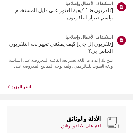
استكشاف الأعطال وإصلاحها
التلفزيون. أعد تسج...
[تلفزيون LG] كيفية العثور على دليل المستخدم
واسم طراز التلفزيون
استكشاف الأعطال وإصلاحها
[تلفزيون إل جي] كيف يمكنني تغيير لغة التلفزيون
الخاص بي؟
تتيح لك إعدادات اللغة تغيير لغة القائمة المعروضة على الشاشة،
ولغة الصوت للبثالرقمي، ولغة لوحة المفاتيح المعروضة على
الشاشة.تختلف اللغات المتاحة حسب المنطقة، ويمكنك اختيار
اللغات المدرجة فقط.قد يختلف مسار الإعدادات حسب إصدار
نظام التشغيل web...
انظر المزيد
الأدلة والوثائق
اعثر على الأدلة والوثائق