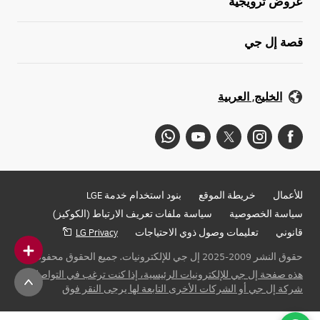
عروض ترويجية
قصة إل جي
الخليج, العربية
للأعمال
خريطة الموقع
بنود استخدام خدمة LGE
سياسة الخصوصية
سياسة ملفات تعريف الارتباط (الكوكيز)
قانوني
تعليمات وصول ذوي الاحتياجات
LG Privacy
حقوق النشر 2009-2025 إل جي للإلكترونيات. جميع الحقوق محفوظة
هذه صفحة إل جي للإلكترونيات الرئيسية، إذا كنت ترغب في التواصل مع
شركة إل جي أو الشركات الأخرى التابعة لها يرجى النقر فوق