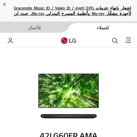
ose
إشعار بإنهاء خدمات Gracenote Music ID / Video ID / eyeQ EPG
لأجهزة مشغّل Blu-ray وأنظمة المسرح المنزلي Blu-ray، حيث لن
تكون متاحة بعد الآن.
للعملاء
للأعمال
Menu
بحث
حساب إ
42LG60FR.AMA