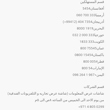
قسم المستهلكين
أفغانستان5454
أرمينيا333 700 060
أذربيجان7354 404 (99412+)
البحرين1919 8000
جورجيا333 000 2 032
الكويت333 1833
عمان75545 800
باكستان15454 0800
قطر0054 800
الإمارات54 800
اليمن+967 1 264 096
قسم الشركات
شاشات عرض المعلومات (شاشة عرض تجاريه و التلفزيونات الفندقية)
من يوم الاحد الى الخميس من الساعه ٨ص الى ٥م
0299 805 4 971+