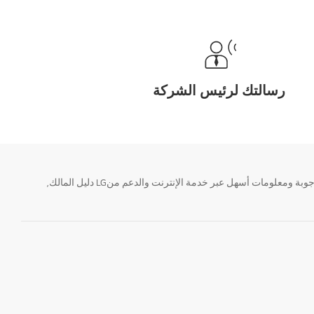
رسالتك لرئيس الشركة
تحتاج معلومة؟ او لديك سؤال ؟ يمكننا المساعدة. سواء كنت فى حاجة الى حجز منتجك او التواصل مع احد ممثلى دعم LG أو الحصول على خدمة صيانة. إيجاد أجوبة ومعلومات أسهل عبر خدمة الإنترنت والدعم منLG دليل المالك,