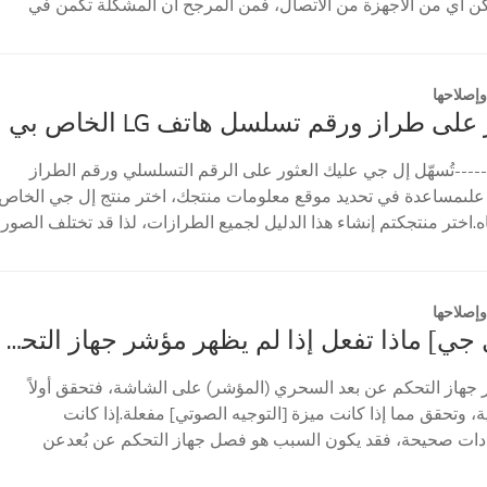
مكن أي من الأجهزة من الاتصال، فمن المرجح أن المشكلة تكمن في
إصلاحها
على طراز ورقم تسلسل هاتف LG الخاص بي
----تُسهّل إل جي عليك العثور على الرقم التسلسلي ورقم الطراز
علىمساعدة في تحديد موقع معلومات منتجك، اختر منتج إل جي الخاص
ه.اختر منتجكتم إنشاء هذا الدليل لجميع الطرازات، لذا قد تختلف الصور
إصلاحها
[تلفزيون إل جي] ماذا تفعل إذا لم يظهر مؤشر جهاز التحكم عن بعد السحري؟
 جهاز التحكم عن بعد السحري (المؤشر) على الشاشة، فتحقق أولاً
 وتحقق مما إذا كانت ميزة [التوجيه الصوتي] مفعلة.إذا كانت
ادات صحيحة، فقد يكون السبب هو فصل جهاز التحكم عن بُعدعن
...