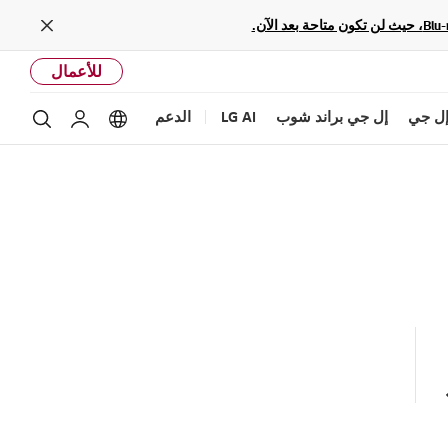
Close
للأعمال
ل جي
إل جي براند شوب
LG AI
الدعم
بحث
Language options
حساب إل ج