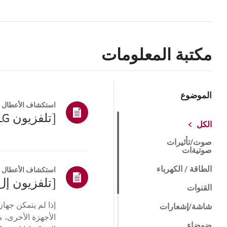
مكتبة المعلومات
الموضوع
استكشاف الأعطال و
[تلفزيون LG] كيفية إعادة ضبط التلفزيون الخاص بك
الكل
صوت/تأثيرات
صوتيةات
الطاقة / الكهرباء
استكشاف الأعطال و
[تلفزيون إل
القنوات
شاشة/إشعارات
الأجهزة الأخرى، م
ضوضاء