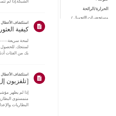
الشبكة.إذا لم تت
جها...
الحرارة/الرائحة
مستحضرات التجميل /
المادية
استكشاف الأعطال و
كيفية العثور 
التحكم عن بعد /
الأزرار
لمحة سريعة------
القائمة/الإعدادات
لمنتجك. للحصول 
بك من الفئات أدنا
اتصالات/التثبيت
أو ا...
الصفحة
الرئيسية/ThinQ/
الشبكة/التطبيقات
استكشاف الأعطال و
أخرى
إذا لم يظهر مؤشر
منمستوى البطارية،
البطاريات والإعد
التلفزيون. أعد تسج