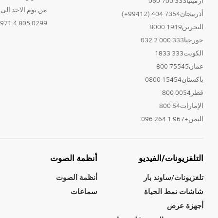
أرمينيا333 700 060
من يوم الاحد الى الخ
أذربيجان7354 404 (99412+)
0299 805 4 971+
البحرين1919 8000
جورجيا333 000 2 032
الكويت333 1833
عمان75545 800
باكستان15454 0800
قطر0054 800
الإمارات54 800
اليمن+967 1 264 096
التلفزيونات/الفيديو
أنظمة الصوت
تلفزيونات/ساوند بار
أنظمة الصوت
شاشات نمط الحياة
سماعات
أجهزة عرض