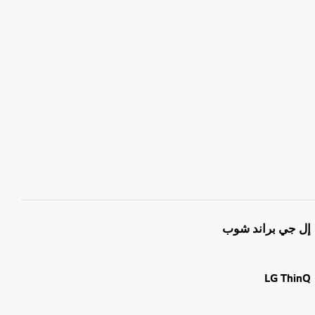
إل جي براند شوب
LG ThinQ