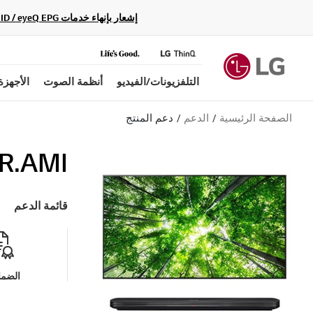
إشعار بإنهاء خدمات Gracenote Music ID / Video ID / eyeQ EPG لأجهزة مشغّل Blu-ray وأنظمة المسرح المنزلي Blu-ray، حيث لن تكون متاحة بعد الآن.
التلفزيونات/الفيديو
أنظمة الصوت
الأجهزة
الصفحة الرئيسية
الدعم
دعم المنتج
R.AMI
قائمة الدعم
الضما