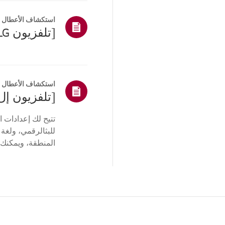
استكشاف الأعطال و
استكشاف الأعطال و
تتيح لك إعدادات 
للبثالرقمي، ولغة
المنطقة، ويمكنك 
نظام التشغيل web...