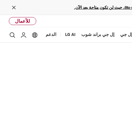
Close
للأعمال
ل جي
إل جي براند شوب
LG AI
الدعم
بحث
Language options
حساب إل ج