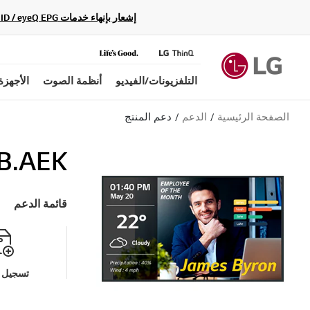
إشعار بإنهاء خدمات Gracenote Music ID / Video ID / eyeQ EPG لأجهزة مشغّل Blu-ray وأنظمة المسرح المنزلي Blu-ray، حيث لن تكون متاحة بعد الآن.
التلفزيونات/الفيديو
أنظمة الصوت
الأجهزة
الصفحة الرئيسية
الدعم
دعم المنتج
B.AEK
قائمة الدعم
تسجيل م