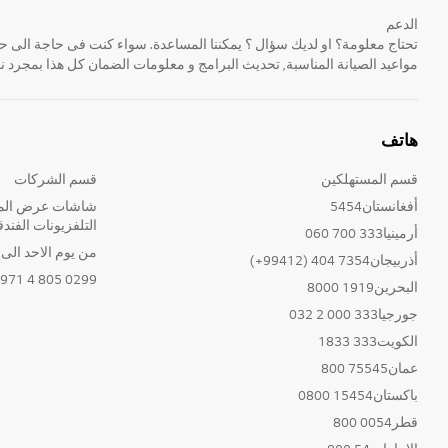
الدعم
مواعيد الصيانة المناسبة, تحديث البرامج و معلومات الضمان كل هذا بمجرد ن
هاتف
قسم المستهلكين
قسم الشركات
أفغانستان5454
شاشات عرض المع
التلفزيونات الفندق
أرمينيا333 700 060
من يوم الاحد الى الخ
أذربيجان7354 404 (99412+)
0299 805 4 971+
البحرين1919 8000
جورجيا333 000 2 032
الكويت333 1833
عمان75545 800
باكستان15454 0800
قطر0054 800