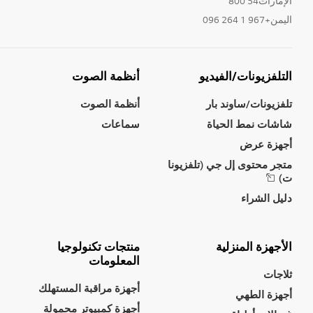
الإمارات54 800
اليمن+967 1 264 096
التلفزيونات/الفيديو
أنظمة الصوت
تلفزيونات/ساوند بار
أنظمة الصوت
شاشات نمط الحياة
سماعات
أجهزة عرض
متجر محتوى إل جي (تلفزيونا
ت)
دليل الشراء
الأجهزة المنزلية
منتجات تكنولوجيا
المعلومات
ثلاجات
أجهزة مراقبة المستهلك
أجهزة الطهي
أجهزة كمبيوتر محمولة