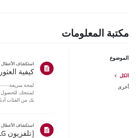
مكتبة المعلومات
الموضوع
استكشاف الأعطال و
كيفية العثور 
الكل
لمحة سريعة------
أخرى
لمنتجك. للحصول 
بك من الفئات أدنا
أو ا...
استكشاف الأعطال و
[تلفزيون LG] كيفية العثور على طراز LG والرقم التسلسلي