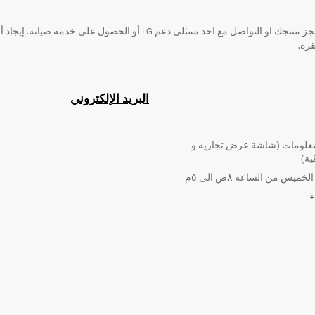
قرة.
البريد الإلكتروني
لومات (شاشة عرض تجاريه و
ية)
ميس من الساعه ٨ص الى ٥م