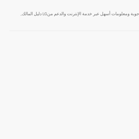
تحتاج معلومة؟ او لديك سؤال ؟ يمكننا المساعدة. سواء كنت فى حاجة الى حجز منتجك او التواصل مع احد ممثلى دعم LG أو الحصول على خدمة صيانة. إيجاد أجوبة ومعلومات أسهل عبر خدمة الإنترنت والدعم منLG دليل المالك,