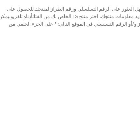
ن السهل العثور على الرقم التسلسلي ورقم الطراز لمنتجك.للحصول على
المساعدة في تحديد معلومات منتجك، اختر منتج LG الخاص بك من الفئاتأدناه.تلفزيونيمك
ز و/أو الرقم التسلسلي في الموقع التالي: * على الجزء الخلفي من