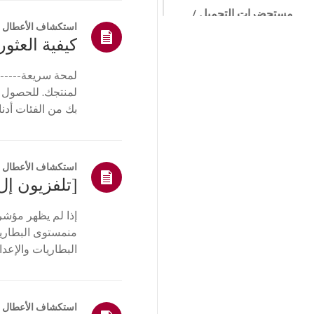
مستحضرات التجميل /
المادية
استكشاف الأعطال و
كيفية العثور 
التحكم عن بعد /
الأزرار
لمحة سريعة------
القائمة/الإعدادات
لمنتجك. للحصول 
بك من الفئات أدنا
اتصالات/التثبيت
أو ا...
الصفحة
الرئيسية/ThinQ/
الشبكة/التطبيقات
استكشاف الأعطال و
أخرى
إذا لم يظهر مؤشر
منمستوى البطارية،
البطاريات والإعد
التلفزيون. أعد تسج
استكشاف الأعطال و