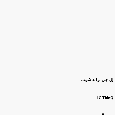
إل جي براند شوب
LG ThinQ