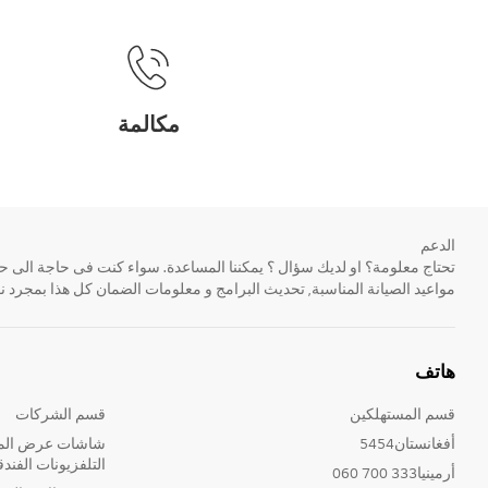
مكالمة
الدعم
مواعيد الصيانة المناسبة, تحديث البرامج و معلومات الضمان كل هذا بمجرد ن
هاتف
قسم المستهلكين
قسم الشركات
أفغانستان5454
شاشات عرض المع
التلفزيونات الفندق
أرمينيا333 700 060