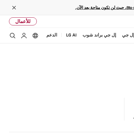
Close
للأعمال
ل جي
إل جي براند شوب
LG AI
الدعم
بحث
Language options
حساب إل ج