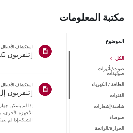
مكتبة المعلومات
الموضوع
استكشاف الأعطال و
[تلفزيون LG] كيفية إعادة ضبط التلفزيون الخاص بك
الكل
صوت/تأثيرات
صوتيةات
الطاقة / الكهرباء
استكشاف الأعطال و
[تلفزيون إل
القنوات
شاشة/إشعارات
الأجهزة الأخرى، م
ضوضاء
الشبكة.إذا لم تت
جها...
الحرارة/الرائحة