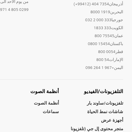
من يوم الاحد الى الخ
أذربيجان7354 404 (99412+)
0299 805 4 971+
البحرين1919 8000
جورجيا333 000 2 032
الكويت333 1833
عمان75545 800
باكستان15454 0800
قطر0054 800
الإمارات54 800
اليمن+967 1 264 096
التلفزيونات/الفيديو
أنظمة الصوت
تلفزيونات/ساوند بار
أنظمة الصوت
شاشات نمط الحياة
سماعات
أجهزة عرض
متجر محتوى إل جي (تلفزيونا