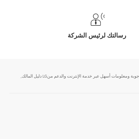
رسالتك لرئيس الشركة
تحتاج معلومة؟ او لديك سؤال ؟ يمكننا المساعدة. سواء كنت فى حاجة الى حجز منتجك او التواصل مع احد ممثلى دعم LG أو الحصول على خدمة صيانة. إيجاد أجوبة ومعلومات أسهل عبر خدمة الإنترنت والدعم منLG دليل المالك,