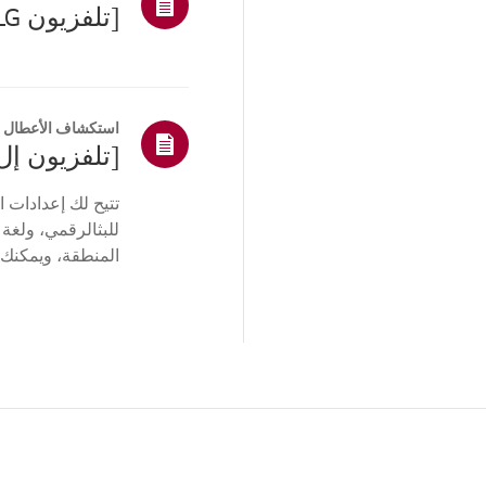
استكشاف الأعطال و
تتيح لك إعدادات 
للبثالرقمي، ولغة
المنطقة، ويمكنك 
نظام التشغيل web...