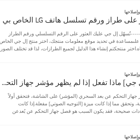
إصلاحها
على طراز ورقم تسلسل هاتف LG الخاص بي
----تُسهّل إل جي عليك العثور على الرقم التسلسلي ورقم الطراز
علىمساعدة في تحديد موقع معلومات منتجك، اختر منتج إل جي الخاص
ه.اختر منتجكتم إنشاء هذا الدليل لجميع الطرازات، لذا قد تختلف الصور
إصلاحها
[تلفزيون إل جي] ماذا تفعل إذا لم يظهر مؤشر جهاز التحكم عن بعد السحري؟
 جهاز التحكم عن بعد السحري (المؤشر) على الشاشة، فتحقق أولاً
 وتحقق مما إذا كانت ميزة [التوجيه الصوتي] مفعلة.إذا كانت
ادات صحيحة، فقد يكون السبب هو فصل جهاز التحكم عن بُعدعن
...
إصلاحها