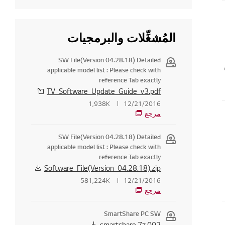
المُشغِّلات والبرمجيات
SW File(Version 04.28.18) Detailed
applicable model list : Please check with
reference Tab exactly
TV_Software_Update_Guide_v3.pdf
1,938K
12/21/2016
مرجع
SW File(Version 04.28.18) Detailed
applicable model list : Please check with
reference Tab exactly
Software_File(Version_04.28.18).zip
581,224K
12/21/2016
مرجع
SmartShare PC SW
smartshare.7z.002