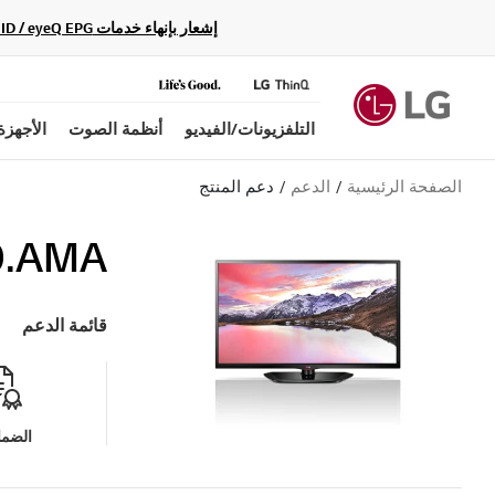
إشعار بإنهاء خدمات Gracenote Music ID / Video ID / eyeQ EPG لأجهزة مشغّل Blu-ray وأنظمة المسرح المنزلي Blu-ray، حيث لن تكون متاحة بعد الآن.
التلفزيونات/الفيديو
أنظمة الصوت
الأجهزة
الصفحة الرئيسية
الدعم
دعم المنتج
0.AMA
قائمة الدعم
الضما