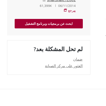
زيون
61,399K
06/11/2014
مرجع
ابحث عن برمجيات وبرنامج التشغيل
لخاص بي؟
لم تحل المشكلة بعد?
ضمان
العثور على مركز الصيانة