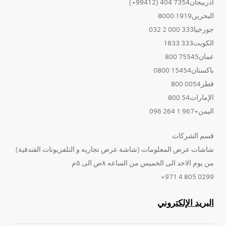
أذربيجان7354 404 (99412+)
البحرين1919 8000
جورجيا333 000 2 032
الكويت333 1833
عمان75545 800
باكستان15454 0800
قطر0054 800
الإمارات54 800
اليمن+967 1 264 096
قسم الشركات
شاشات عرض المعلومات (شاشة عرض تجاريه و التلفزيونات الفندقية)
من يوم الاحد الى الخميس من الساعه ٨ص الى ٥م
0299 805 4 971+
البريد الإلكتروني