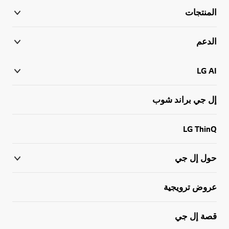
المنتجات
الدعم
LG AI
إل جي براند شوب
LG ThinQ
حول إل جي
عروض ترويجية
قصة إل جي