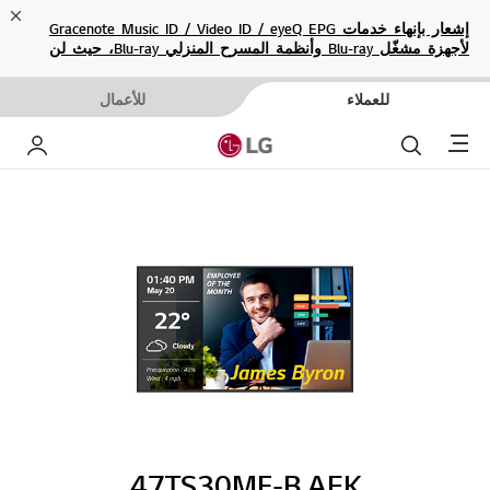
ose
إشعار بإنهاء خدمات Gracenote Music ID / Video ID / eyeQ EPG
لأجهزة مشغّل Blu-ray وأنظمة المسرح المنزلي Blu-ray، حيث لن
تكون متاحة بعد الآن.
للعملاء
للأعمال
Menu
بحث
حساب إ
47TS30MF-B.AEK