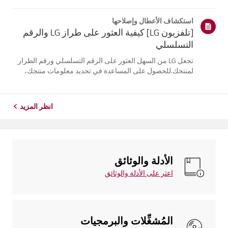
موقع معلومات منتجك، اختر منتج إل جي الخاص بك من الفئات
أدناه.اختر منتجكتم إنشاء هذا الدليل لجميع الطرازات، لذا قد
استكشاف الأعطال وإصلاحها
تختلف الصور أو ا...
[تلفزيون LG] كيفية العثور على طراز LG والرقم
التسلسلي
تجعل LG من السهل العثور على الرقم التسلسلي ورقم الطراز
لمنتجك.للحصول على المساعدة في تحديد معلومات منتجك،
اختر منتج LG الخاص بك من الفئاتأدناه.تلفزيونيمكن العثور على
الطراز و/أو الرقم التسلسلي في الموقع التالي: * على الجزء
الخلفي من الوحدة ...
انظر المزيد
الأدلة والوثائق
اعثر على الأدلة والوثائق
المُشغِّلات والبرمجيات