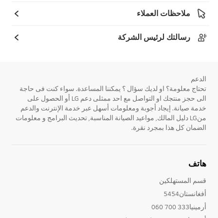
ملاحظات العملاء
رسالتك لرئيس الشركة
الدعم
تحتاج معلومة؟ او لديك سؤال ؟ يمكننا المساعدة. سواء كنت فى حاجة
الى حجز منتجك او التواصل مع احد ممثلى دعم LG أو الحصول على
خدمة صيانة. إيجاد أجوبة ومعلومات أسهل عبر خدمة الإنترنت والدعم
منLG دليل المالك, مواعيد الصيانة المناسبة, تحديث البرامج و معلومات
الضمان كل هذا بمجرد نقرة.
هاتف
قسم المستهلكين
أفغانستان5454
أرمينيا333 700 060