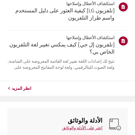
استكشاف الأعطال وإصلاحها
التلفزيون. أعد تسج...
[تلفزيون LG] كيفية العثور على دليل المستخدم
واسم طراز التلفزيون
استكشاف الأعطال وإصلاحها
[تلفزيون إل جي] كيف يمكنني تغيير لغة التلفزيون
الخاص بي؟
تتيح لك إعدادات اللغة تغيير لغة القائمة المعروضة على الشاشة،
ولغة الصوت للبثالرقمي، ولغة لوحة المفاتيح المعروضة على
الشاشة.تختلف اللغات المتاحة حسب المنطقة، ويمكنك اختيار
اللغات المدرجة فقط.قد يختلف مسار الإعدادات حسب إصدار
نظام التشغيل web...
انظر المزيد
الأدلة والوثائق
اعثر على الأدلة والوثائق