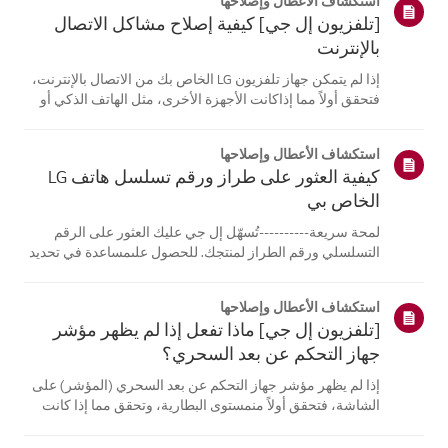
استكشاف الأعطال وإصلاحها
[تلفزيون إل جي] كيفية إصلاح مشاكل الاتصال
بالإنترنت
إذا لم يتمكن جهاز تلفزيون LG الخاص بك من الاتصال بالإنترنت،
فتحقق أولاً مما إذاكانت الأجهزة الأخرى، مثل الهاتف الذكي أو
الكمبيوتر المحمول، قادرة على الاتصالبنفس الشبكة.إذا لم
تتمكن أي من الأجهزة من الاتصال، فمن المرجح أن المشكلة
استكشاف الأعطال وإصلاحها
تكمن في جها...
كيفية العثور على طراز ورقم تسلسل هاتف LG
الخاص بي
لمحة سريعة----------تُسهّل إل جي عليك العثور على الرقم
التسلسلي ورقم الطراز لمنتجك. للحصول علىمساعدة في تحديد
موقع معلومات منتجك، اختر منتج إل جي الخاص بك من الفئات
أدناه.اختر منتجكتم إنشاء هذا الدليل لجميع الطرازات، لذا قد
استكشاف الأعطال وإصلاحها
تختلف الصور أو ا...
[تلفزيون إل جي] ماذا تفعل إذا لم يظهر مؤشر
جهاز التحكم عن بعد السحري؟
إذا لم يظهر مؤشر جهاز التحكم عن بعد السحري (المؤشر) على
الشاشة، فتحقق أولاً منمستوى البطارية، وتحقق مما إذا كانت
ميزة [التوجيه الصوتي] مفعلة.إذا كانت البطاريات والإعدادات
صحيحة، فقد يكون السبب هو فصل جهاز التحكم عن بُعدعن