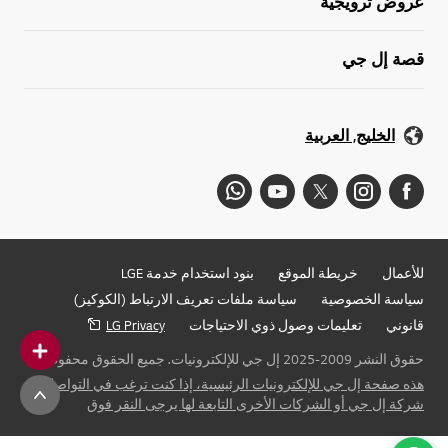
عروض ترويجية
قصة إل جي
الخليج, العربية
للأعمال
خريطة الموقع
بنود استخدام خدمة LGE
سياسة الخصوصية
سياسة ملفات تعريف الارتباط (الكوكيز)
قانوني
تعليمات وصول ذوي الاحتياجات
LG Privacy
حقوق النشر 2009-2025 إل جي للإلكترونيات. جميع الحقوق محفوظة
هذه صفحة إل جي للإلكترونيات الرئيسية، إذا كنت ترغب في التواصل مع
شركة إل جي أو الشركات الأخرى التابعة لها يرجى النقر فوق