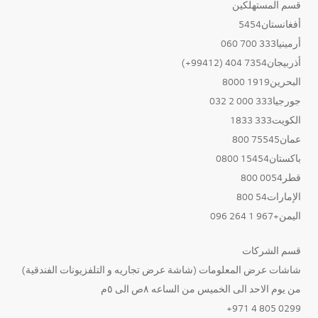
قسم المستهلكين
أفغانستان5454
أرمينيا333 700 060
أذربيجان7354 404 (99412+)
البحرين1919 8000
جورجيا333 000 2 032
الكويت333 1833
عمان75545 800
باكستان15454 0800
قطر0054 800
الإمارات54 800
اليمن+967 1 264 096
قسم الشركات
شاشات عرض المعلومات (شاشة عرض تجاريه و التلفزيونات الفندقية)
من يوم الاحد الى الخميس من الساعه ٨ص الى ٥م
0299 805 4 971+