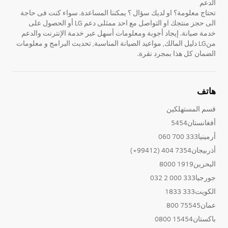
الدعم
تحتاج معلومة؟ او لديك سؤال ؟ يمكننا المساعدة. سواء كنت فى حاجة
الى حجز منتجك او التواصل مع احد ممثلى دعم LG أو الحصول على
خدمة صيانة. إيجاد أجوبة ومعلومات أسهل عبر خدمة الإنترنت والدعم
منLG دليل المالك, مواعيد الصيانة المناسبة, تحديث البرامج و معلومات
الضمان كل هذا بمجرد نقرة.
هاتف
قسم المستهلكين
أفغانستان5454
أرمينيا333 700 060
أذربيجان7354 404 (99412+)
البحرين1919 8000
جورجيا333 000 2 032
الكويت333 1833
عمان75545 800
باكستان15454 0800