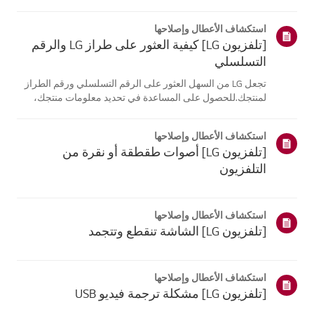
موقع معلومات منتجك، اختر منتج إل جي الخاص بك من الفئات
أدناه.اختر منتجكتم إنشاء هذا الدليل لجميع الطرازات، لذا قد
استكشاف الأعطال وإصلاحها
تختلف الصور أو ا...
[تلفزيون LG] كيفية العثور على طراز LG والرقم
التسلسلي
تجعل LG من السهل العثور على الرقم التسلسلي ورقم الطراز
لمنتجك.للحصول على المساعدة في تحديد معلومات منتجك،
اختر منتج LG الخاص بك من الفئاتأدناه.تلفزيونيمكن العثور على
الطراز و/أو الرقم التسلسلي في الموقع التالي: * على الجزء
استكشاف الأعطال وإصلاحها
الخلفي من الوحدة ...
[تلفزيون LG] أصوات طقطقة أو نقرة من
التلفزيون
استكشاف الأعطال وإصلاحها
[تلفزيون LG] الشاشة تنقطع وتتجمد
استكشاف الأعطال وإصلاحها
[تلفزيون LG] مشكلة ترجمة فيديو USB