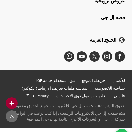
عروض ترويجية
قصة إل جي
الخليج, العربية
للأعمال
خريطة الموقع
بنود استخدام خدمة LGE
سياسة الخصوصية
سياسة ملفات تعريف الارتباط (الكوكيز)
قانوني
تعليمات وصول ذوي الاحتياجات
LG Privacy
حقوق النشر 2009-2025 إل جي للإلكترونيات. جميع الحقوق محفوظة
هذه صفحة إل جي للإلكترونيات الرئيسية، إذا كنت ترغب في التواصل مع
شركة إل جي أو الشركات الأخرى التابعة لها يرجى النقر فوق