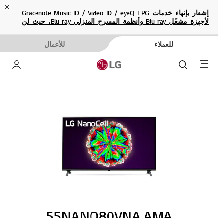
ose
إشعار بإنهاء خدمات Gracenote Music ID / Video ID / eyeQ EPG
لأجهزة مشغّل Blu-ray وأنظمة المسرح المنزلي Blu-ray، حيث لن
تكون متاحة بعد الآن.
للعملاء
للأعمال
Menu
بحث
حساب إ
55NANO80VNA.AMA