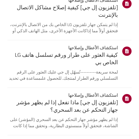
استكشاف الأعطال وإصلاحها
[تلفزيون إل جي] كيفية إصلاح مشاكل الاتصال
بالإنترنت
إذا لم يتمكن جهاز تلفزيون LG الخاص بك من الاتصال بالإنترنت،
فتحقق أولاً مما إذاكانت الأجهزة الأخرى، مثل الهاتف الذكي أو
الكمبيوتر المحمول، قادرة على الاتصالبنفس الشبكة.إذا لم
تتمكن أي من الأجهزة من الاتصال، فمن المرجح أن المشكلة
استكشاف الأعطال وإصلاحها
تكمن في جها...
كيفية العثور على طراز ورقم تسلسل هاتف LG
الخاص بي
لمحة سريعة----------تُسهّل إل جي عليك العثور على الرقم
التسلسلي ورقم الطراز لمنتجك. للحصول علىمساعدة في تحديد
موقع معلومات منتجك، اختر منتج إل جي الخاص بك من الفئات
أدناه.اختر منتجكتم إنشاء هذا الدليل لجميع الطرازات، لذا قد
استكشاف الأعطال وإصلاحها
تختلف الصور أو ا...
[تلفزيون إل جي] ماذا تفعل إذا لم يظهر مؤشر
جهاز التحكم عن بعد السحري؟
إذا لم يظهر مؤشر جهاز التحكم عن بعد السحري (المؤشر) على
الشاشة، فتحقق أولاً منمستوى البطارية، وتحقق مما إذا كانت
ميزة [التوجيه الصوتي] مفعلة.إذا كانت البطاريات والإعدادات
صحيحة، فقد يكون السبب هو فصل جهاز التحكم عن بُعدعن