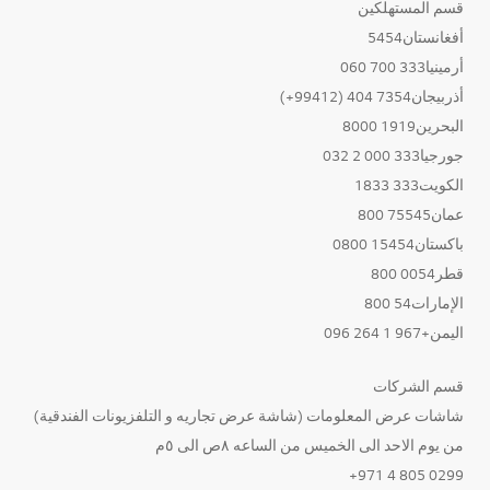
قسم المستهلكين
أفغانستان5454
أرمينيا333 700 060
أذربيجان7354 404 (99412+)
البحرين1919 8000
جورجيا333 000 2 032
الكويت333 1833
عمان75545 800
باكستان15454 0800
قطر0054 800
الإمارات54 800
اليمن+967 1 264 096
قسم الشركات
شاشات عرض المعلومات (شاشة عرض تجاريه و التلفزيونات الفندقية)
من يوم الاحد الى الخميس من الساعه ٨ص الى ٥م
0299 805 4 971+