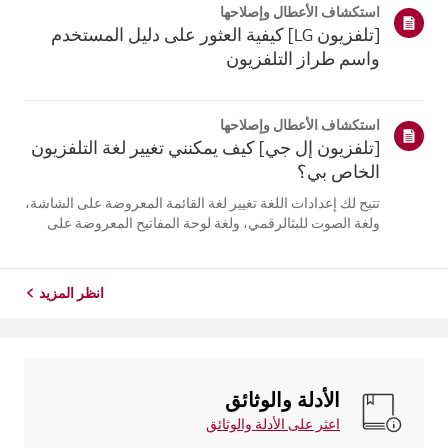
استكشاف الأعطال وإصلاحها
التلفزيون. أعد تسج...
[تلفزيون LG] كيفية العثور على دليل المستخدم
واسم طراز التلفزيون
استكشاف الأعطال وإصلاحها
[تلفزيون إل جي] كيف يمكنني تغيير لغة التلفزيون
الخاص بي؟
تتيح لك إعدادات اللغة تغيير لغة القائمة المعروضة على الشاشة،
ولغة الصوت للبثالرقمي، ولغة لوحة المفاتيح المعروضة على
الشاشة.تختلف اللغات المتاحة حسب المنطقة، ويمكنك اختيار
اللغات المدرجة فقط.قد يختلف مسار الإعدادات حسب إصدار
نظام التشغيل web...
انظر المزيد
الأدلة والوثائق
اعثر على الأدلة والوثائق