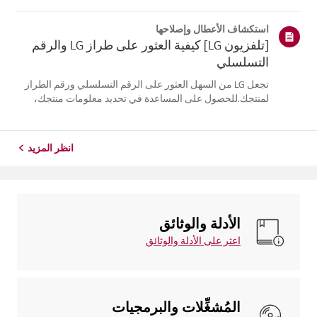
موقع معلومات منتجك، اختر منتج إل جي الخاص بك من الفئات
أدناه.اختر منتجكتم إنشاء هذا الدليل لجميع الطرازات، لذا قد
استكشاف الأعطال وإصلاحها
تختلف الصور أو ا...
[تلفزيون LG] كيفية العثور على طراز LG والرقم
التسلسلي
تجعل LG من السهل العثور على الرقم التسلسلي ورقم الطراز
لمنتجك.للحصول على المساعدة في تحديد معلومات منتجك،
اختر منتج LG الخاص بك من الفئاتأدناه.تلفزيونيمكن العثور على
الطراز و/أو الرقم التسلسلي في الموقع التالي: * على الجزء
الخلفي من الوحدة ...
انظر المزيد
الأدلة والوثائق
اعثر على الأدلة والوثائق
المُشغِّلات والبرمجيات