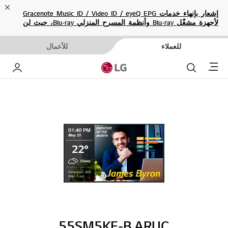
ose
إشعار بإنهاء خدمات Gracenote Music ID / Video ID / eyeQ EPG
لأجهزة مشغّل Blu-ray وأنظمة المسرح المنزلي Blu-ray، حيث لن
تكون متاحة بعد الآن.
للعملاء
للأعمال
Menu
بحث
حساب إ
55SM5KE-B.ARUC