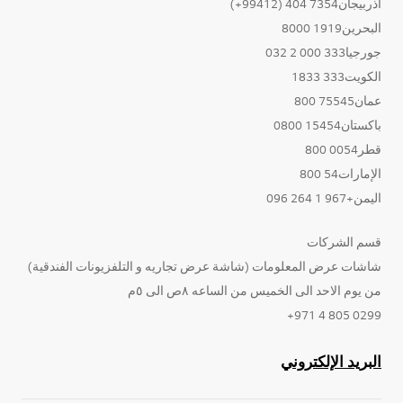
أذربيجان7354 404 (99412+)
البحرين1919 8000
جورجيا333 000 2 032
الكويت333 1833
عمان75545 800
باكستان15454 0800
قطر0054 800
الإمارات54 800
اليمن+967 1 264 096
قسم الشركات
شاشات عرض المعلومات (شاشة عرض تجاريه و التلفزيونات الفندقية)
من يوم الاحد الى الخميس من الساعه ٨ص الى ٥م
0299 805 4 971+
البريد الإلكتروني