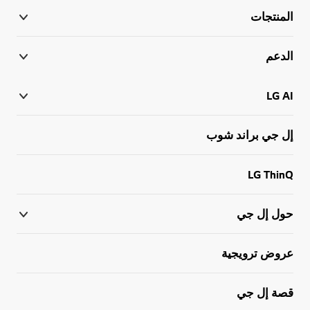
المنتجات
الدعم
LG AI
إل جي براند شوب
LG ThinQ
حول إل جي
عروض ترويجية
قصة إل جي