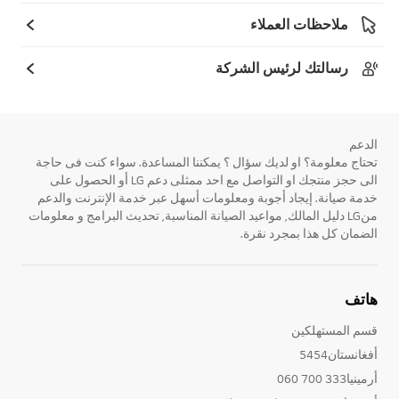
ملاحظات العملاء
رسالتك لرئيس الشركة
الدعم
تحتاج معلومة؟ او لديك سؤال ؟ يمكننا المساعدة. سواء كنت فى حاجة
الى حجز منتجك او التواصل مع احد ممثلى دعم LG أو الحصول على
خدمة صيانة. إيجاد أجوبة ومعلومات أسهل عبر خدمة الإنترنت والدعم
منLG دليل المالك, مواعيد الصيانة المناسبة, تحديث البرامج و معلومات
الضمان كل هذا بمجرد نقرة.
هاتف
قسم المستهلكين
أفغانستان5454
أرمينيا333 700 060