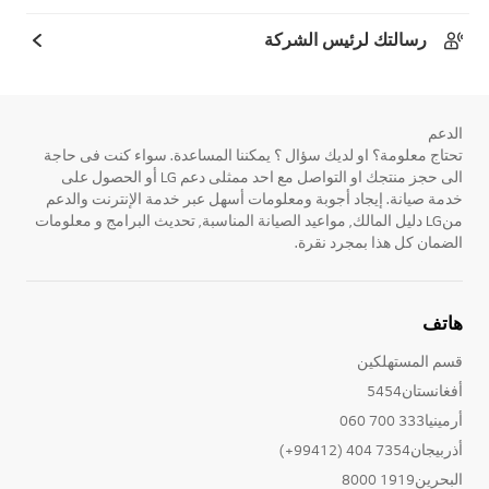
رسالتك لرئيس الشركة
الدعم
تحتاج معلومة؟ او لديك سؤال ؟ يمكننا المساعدة. سواء كنت فى حاجة
الى حجز منتجك او التواصل مع احد ممثلى دعم LG أو الحصول على
خدمة صيانة. إيجاد أجوبة ومعلومات أسهل عبر خدمة الإنترنت والدعم
منLG دليل المالك, مواعيد الصيانة المناسبة, تحديث البرامج و معلومات
الضمان كل هذا بمجرد نقرة.
هاتف
قسم المستهلكين
أفغانستان5454
أرمينيا333 700 060
أذربيجان7354 404 (99412+)
البحرين1919 8000