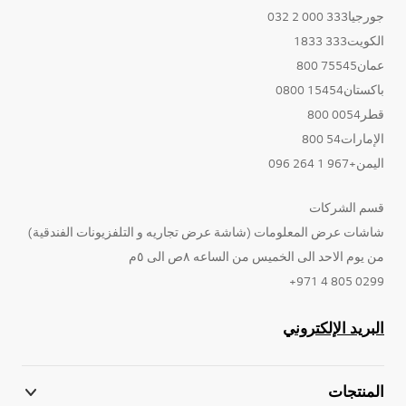
جورجيا333 000 2 032
الكويت333 1833
عمان75545 800
باكستان15454 0800
قطر0054 800
الإمارات54 800
اليمن+967 1 264 096
قسم الشركات
شاشات عرض المعلومات (شاشة عرض تجاريه و التلفزيونات الفندقية)
من يوم الاحد الى الخميس من الساعه ٨ص الى ٥م
0299 805 4 971+
البريد الإلكتروني
المنتجات