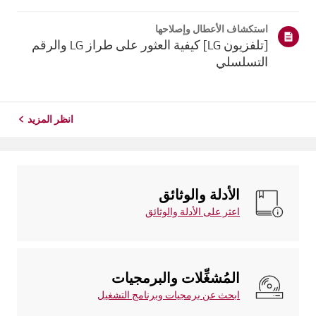
موقع معلومات منتجك، اختر منتج إل جي الخاص بك من الفئات
أدناه.اختر منتجكتم إنشاء هذا الدليل لجميع الطرازات، لذا قد
استكشاف الأعطال وإصلاحها
تختلف الصور أو ا...
[تلفزيون LG] كيفية العثور على طراز LG والرقم
التسلسلي
انظر المزيد
الأدلة والوثائق
اعثر على الأدلة والوثائق
المُشغِّلات والبرمجيات
ابحث عن برمجيات وبرنامج التشغيل