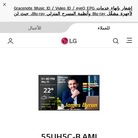
ose
إشعار بإنهاء خدمات Gracenote Music ID / Video ID / eyeQ EPG
لأجهزة مشغّل Blu-ray وأنظمة المسرح المنزلي Blu-ray، حيث لن
تكون متاحة بعد الآن.
للعملاء
للأعمال
Menu
بحث
حساب إ
55UH5C-B.AMI