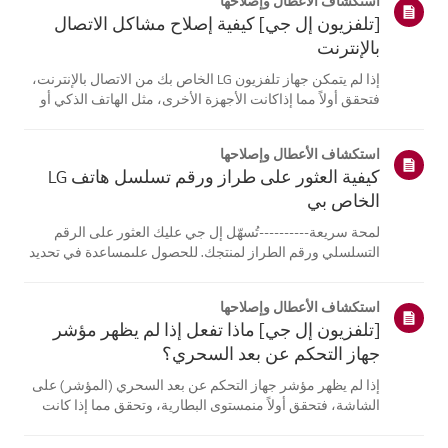
استكشاف الأعطال وإصلاحها
[تلفزيون إل جي] كيفية إصلاح مشاكل الاتصال
بالإنترنت
إذا لم يتمكن جهاز تلفزيون LG الخاص بك من الاتصال بالإنترنت،
فتحقق أولاً مما إذاكانت الأجهزة الأخرى، مثل الهاتف الذكي أو
الكمبيوتر المحمول، قادرة على الاتصالبنفس الشبكة.إذا لم
تتمكن أي من الأجهزة من الاتصال، فمن المرجح أن المشكلة
استكشاف الأعطال وإصلاحها
تكمن في جها...
كيفية العثور على طراز ورقم تسلسل هاتف LG
الخاص بي
لمحة سريعة----------تُسهّل إل جي عليك العثور على الرقم
التسلسلي ورقم الطراز لمنتجك. للحصول علىمساعدة في تحديد
موقع معلومات منتجك، اختر منتج إل جي الخاص بك من الفئات
أدناه.اختر منتجكتم إنشاء هذا الدليل لجميع الطرازات، لذا قد
استكشاف الأعطال وإصلاحها
تختلف الصور أو ا...
[تلفزيون إل جي] ماذا تفعل إذا لم يظهر مؤشر
جهاز التحكم عن بعد السحري؟
إذا لم يظهر مؤشر جهاز التحكم عن بعد السحري (المؤشر) على
الشاشة، فتحقق أولاً منمستوى البطارية، وتحقق مما إذا كانت
ميزة [التوجيه الصوتي] مفعلة.إذا كانت البطاريات والإعدادات
صحيحة، فقد يكون السبب هو فصل جهاز التحكم عن بُعدعن