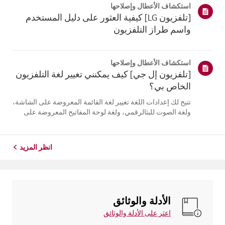
استكشاف الأعطال وإصلاحها
التلفزيون. أعد تسج...
[تلفزيون LG] كيفية العثور على دليل المستخدم
واسم طراز التلفزيون
استكشاف الأعطال وإصلاحها
[تلفزيون إل جي] كيف يمكنني تغيير لغة التلفزيون
الخاص بي؟
تتيح لك إعدادات اللغة تغيير لغة القائمة المعروضة على الشاشة،
ولغة الصوت للبثالرقمي، ولغة لوحة المفاتيح المعروضة على
الشاشة.تختلف اللغات المتاحة حسب المنطقة، ويمكنك اختيار
اللغات المدرجة فقط.قد يختلف مسار الإعدادات حسب إصدار
نظام التشغيل web...
انظر المزيد
الأدلة والوثائق
اعثر على الأدلة والوثائق