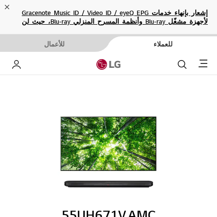
ose
إشعار بإنهاء خدمات Gracenote Music ID / Video ID / eyeQ EPG
لأجهزة مشغّل Blu-ray وأنظمة المسرح المنزلي Blu-ray، حيث لن
تكون متاحة بعد الآن.
للعملاء
للأعمال
Menu
بحث
حساب إ
55UH671V.AMC