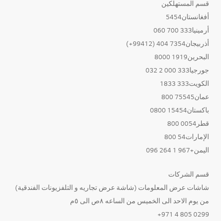
قسم المستهلكين
أفغانستان5454
أرمينيا333 700 060
أذربيجان7354 404 (99412+)
البحرين1919 8000
جورجيا333 000 2 032
الكويت333 1833
عمان75545 800
باكستان15454 0800
قطر0054 800
الإمارات54 800
اليمن+967 1 264 096
قسم الشركات
شاشات عرض المعلومات (شاشة عرض تجاريه و التلفزيونات الفندقية)
من يوم الاحد الى الخميس من الساعه ٨ص الى ٥م
0299 805 4 971+