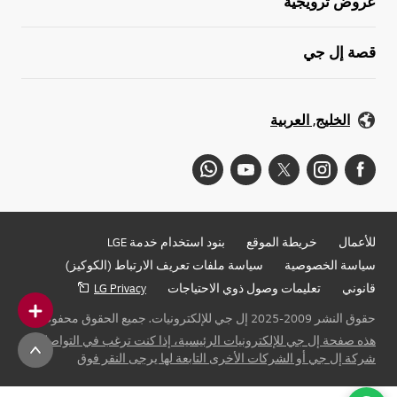
عروض ترويجية
قصة إل جي
الخليج, العربية
للأعمال
خريطة الموقع
بنود استخدام خدمة LGE
سياسة الخصوصية
سياسة ملفات تعريف الارتباط (الكوكيز)
قانوني
تعليمات وصول ذوي الاحتياجات
LG Privacy
حقوق النشر 2009-2025 إل جي للإلكترونيات. جميع الحقوق محفوظة
هذه صفحة إل جي للإلكترونيات الرئيسية، إذا كنت ترغب في التواصل مع
شركة إل جي أو الشركات الأخرى التابعة لها يرجى النقر فوق