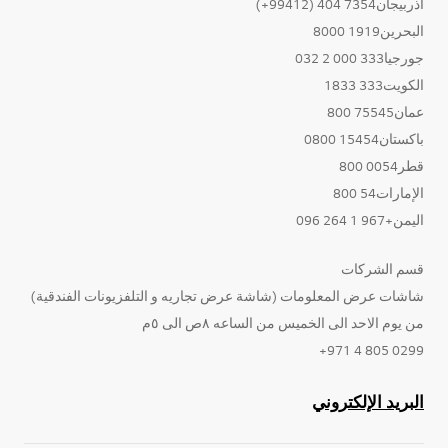
أذربيجان7354 404 (99412+)
البحرين1919 8000
جورجيا333 000 2 032
الكويت333 1833
عمان75545 800
باكستان15454 0800
قطر0054 800
الإمارات54 800
اليمن+967 1 264 096
قسم الشركات
شاشات عرض المعلومات (شاشة عرض تجاريه و التلفزيونات الفندقية)
من يوم الاحد الى الخميس من الساعه ٨ص الى ٥م
0299 805 4 971+
البريد الإلكتروني