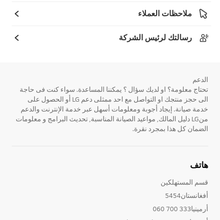
ملاحظات العملاء
رسالتك لرئيس الشركة
الدعم
تحتاج معلومة؟ او لديك سؤال ؟ يمكننا المساعدة. سواء كنت فى حاجة
الى حجز منتجك او التواصل مع احد ممثلى دعم LG أو الحصول على
خدمة صيانة. إيجاد أجوبة ومعلومات أسهل عبر خدمة الإنترنت والدعم
منLG دليل المالك, مواعيد الصيانة المناسبة, تحديث البرامج و معلومات
الضمان كل هذا بمجرد نقرة.
هاتف
قسم المستهلكين
أفغانستان5454
أرمينيا333 700 060