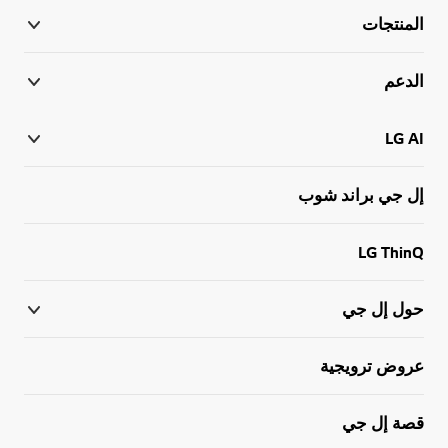
المنتجات
الدعم
LG AI
إل جي براند شوب
LG ThinQ
حول إل جي
عروض ترويجية
قصة إل جي