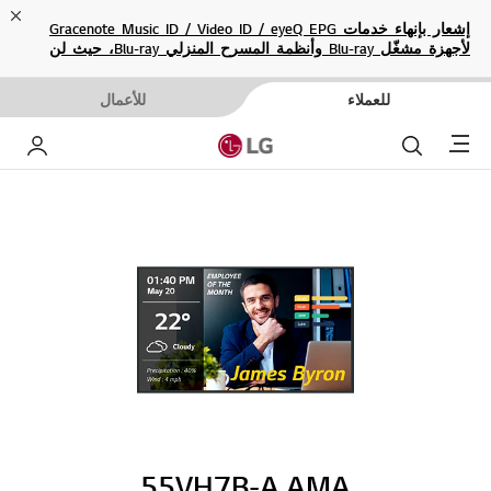
ose
إشعار بإنهاء خدمات Gracenote Music ID / Video ID / eyeQ EPG
لأجهزة مشغّل Blu-ray وأنظمة المسرح المنزلي Blu-ray، حيث لن
تكون متاحة بعد الآن.
للعملاء
للأعمال
Menu
بحث
حساب إ
55VH7B-A.AMA