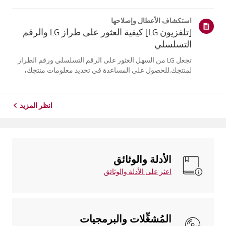
موقع معلومات منتجك، اختر منتج إل جي الخاص بك من الفئات
أدناه.اختر منتجكتم إنشاء هذا الدليل لجميع الطرازات، لذا قد
استكشاف الأعطال وإصلاحها
تختلف الصور أو ا...
[تلفزيون LG] كيفية العثور على طراز LG والرقم
التسلسلي
تجعل LG من السهل العثور على الرقم التسلسلي ورقم الطراز
لمنتجك.للحصول على المساعدة في تحديد معلومات منتجك،
اختر منتج LG الخاص بك من الفئاتأدناه.تلفزيونيمكن العثور على
الطراز و/أو الرقم التسلسلي في الموقع التالي: * على الجزء
الخلفي من الوحدة ...
انظر المزيد
الأدلة والوثائق
اعثر على الأدلة والوثائق
المُشغِّلات والبرمجيات