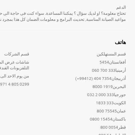
الدعم
مواعيد الصيانة المناسبة, تحديث البرامج و معلومات الضمان كل هذا بمجرد ن
هاتف
قسم المستهلكين
قسم الشركات
أفغانستان5454
شاشات عرض المع
التلفزيونات الفندق
أرمينيا333 700 060
من يوم الاحد الى الخ
أذربيجان7354 404 (99412+)
0299 805 4 971+
البحرين1919 8000
جورجيا333 000 2 032
الكويت333 1833
عمان75545 800
باكستان15454 0800
قطر0054 800