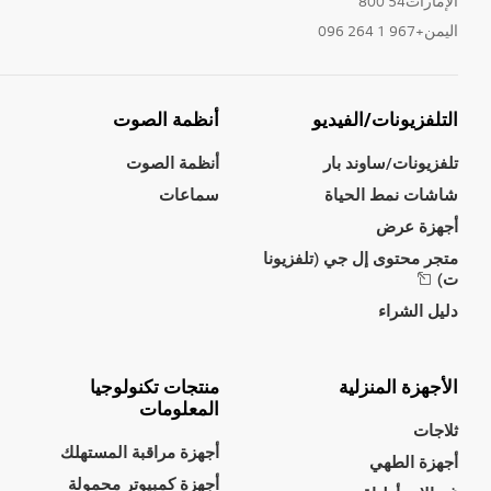
الإمارات54 800
اليمن+967 1 264 096
التلفزيونات/الفيديو
أنظمة الصوت
تلفزيونات/ساوند بار
أنظمة الصوت
شاشات نمط الحياة
سماعات
أجهزة عرض
متجر محتوى إل جي (تلفزيونا
ت)
دليل الشراء
الأجهزة المنزلية
منتجات تكنولوجيا
المعلومات
ثلاجات
أجهزة مراقبة المستهلك
أجهزة الطهي
أجهزة كمبيوتر محمولة