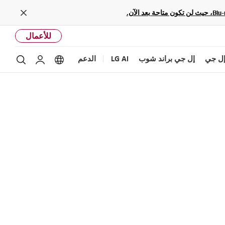
Close
للأعمال
ل جي
إل جي براند شوب
LG AI
الدعم
بحث
Language options
حساب إل ج