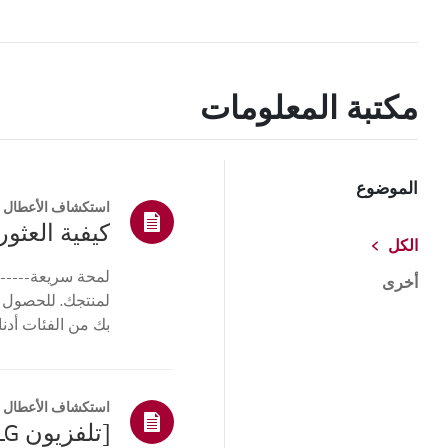
مكتبة المعلومات
الموضوع
استكشاف الأعطال و
كيفية العثور 
الكل
لمحة سريعة------
أخرى
لمنتجك. للحصول 
بك من الفئات أدنا
أو ا...
استكشاف الأعطال و
[تلفزيون LG] كيفية العثور على طراز LG والرقم التسلسلي