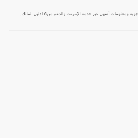
تحتاج معلومة؟ او لديك سؤال ؟ يمكننا المساعدة. سواء كنت فى حاجة الى حجز منتجك او التواصل مع احد ممثلى دعم LG أو الحصول على خدمة صيانة. إيجاد أجوبة ومعلومات أسهل عبر خدمة الإنترنت والدعم منLG دليل المالك,