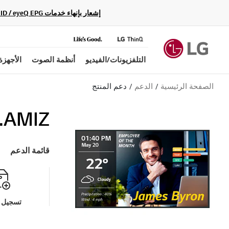
إشعار بإنهاء خدمات Gracenote Music ID / Video ID / eyeQ EPG لأجهزة مشغّل Blu-ray وأنظمة المسرح المنزلي Blu-ray، حيث لن تكون متاحة بعد الآن.
التلفزيونات/الفيديو
أنظمة الصوت
الأجهزة
الصفحة الرئيسية
الدعم
دعم المنتج
.AMIZ
قائمة الدعم
تسجيل م