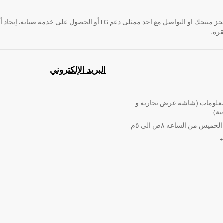
قرة.
البريد الإلكتروني
لومات (شاشة عرض تجاريه و
ية)
ميس من الساعه ٨ص الى ٥م