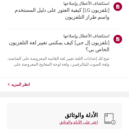
استكشاف الأعطال وإصلاحها
التلفزيون. أعد تسج...
[تلفزيون LG] كيفية العثور على دليل المستخدم
واسم طراز التلفزيون
استكشاف الأعطال وإصلاحها
[تلفزيون إل جي] كيف يمكنني تغيير لغة التلفزيون
الخاص بي؟
تتيح لك إعدادات اللغة تغيير لغة القائمة المعروضة على الشاشة،
ولغة الصوت للبثالرقمي، ولغة لوحة المفاتيح المعروضة على
الشاشة.تختلف اللغات المتاحة حسب المنطقة، ويمكنك اختيار
اللغات المدرجة فقط.قد يختلف مسار الإعدادات حسب إصدار
نظام التشغيل web...
انظر المزيد
الأدلة والوثائق
اعثر على الأدلة والوثائق