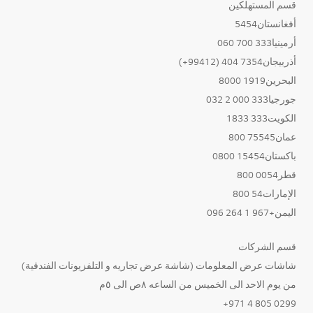
قسم المستهلكين
أفغانستان5454
أرمينيا333 700 060
أذربيجان7354 404 (99412+)
البحرين1919 8000
جورجيا333 000 2 032
الكويت333 1833
عمان75545 800
باكستان15454 0800
قطر0054 800
الإمارات54 800
اليمن+967 1 264 096
قسم الشركات
شاشات عرض المعلومات (شاشة عرض تجاريه و التلفزيونات الفندقية)
من يوم الاحد الى الخميس من الساعه ٨ص الى ٥م
0299 805 4 971+