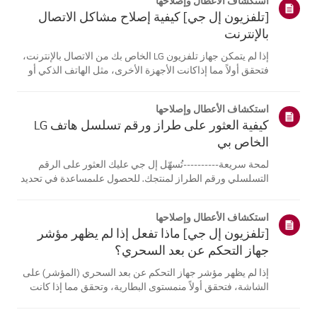
استكشاف الأعطال وإصلاحها
[تلفزيون إل جي] كيفية إصلاح مشاكل الاتصال
بالإنترنت
إذا لم يتمكن جهاز تلفزيون LG الخاص بك من الاتصال بالإنترنت،
فتحقق أولاً مما إذاكانت الأجهزة الأخرى، مثل الهاتف الذكي أو
الكمبيوتر المحمول، قادرة على الاتصالبنفس الشبكة.إذا لم
تتمكن أي من الأجهزة من الاتصال، فمن المرجح أن المشكلة
استكشاف الأعطال وإصلاحها
تكمن في جها...
كيفية العثور على طراز ورقم تسلسل هاتف LG
الخاص بي
لمحة سريعة----------تُسهّل إل جي عليك العثور على الرقم
التسلسلي ورقم الطراز لمنتجك. للحصول علىمساعدة في تحديد
موقع معلومات منتجك، اختر منتج إل جي الخاص بك من الفئات
أدناه.اختر منتجكتم إنشاء هذا الدليل لجميع الطرازات، لذا قد
استكشاف الأعطال وإصلاحها
تختلف الصور أو ا...
[تلفزيون إل جي] ماذا تفعل إذا لم يظهر مؤشر
جهاز التحكم عن بعد السحري؟
إذا لم يظهر مؤشر جهاز التحكم عن بعد السحري (المؤشر) على
الشاشة، فتحقق أولاً منمستوى البطارية، وتحقق مما إذا كانت
ميزة [التوجيه الصوتي] مفعلة.إذا كانت البطاريات والإعدادات
صحيحة، فقد يكون السبب هو فصل جهاز التحكم عن بُعدعن