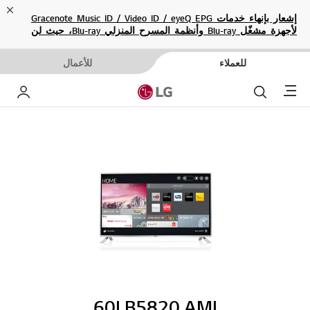
ose
إشعار بإنهاء خدمات Gracenote Music ID / Video ID / eyeQ EPG
لأجهزة مشغّل Blu-ray وأنظمة المسرح المنزلي Blu-ray، حيث لن
تكون متاحة بعد الآن.
للعملاء
للأعمال
Menu
بحث
حساب إ
60LB5820.AMI