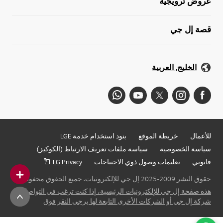
عروض ترويجية
قصة إل جي
الخليج, العربية
للأعمال
خريطة الموقع
بنود استخدام خدمة LGE
سياسة الخصوصية
سياسة ملفات تعريف الارتباط (الكوكيز)
قانوني
تعليمات وصول ذوي الاحتياجات
LG Privacy
حقوق النشر 2009-2025 إل جي للإلكترونيات. جميع الحقوق محفوظة
هذه صفحة إل جي للإلكترونيات الرئيسية، إذا كنت ترغب في التواصل مع
شركة إل جي أو الشركات الأخرى التابعة لها يرجى النقر فوق