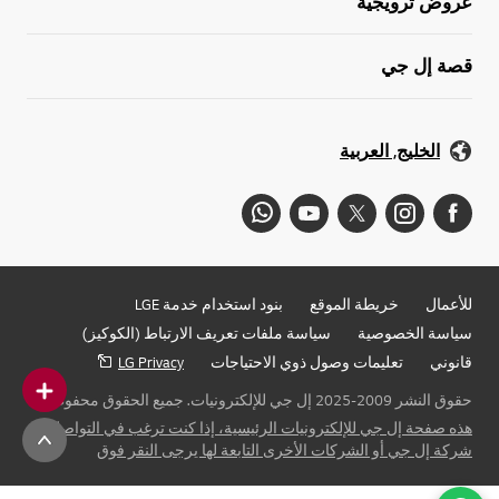
عروض ترويجية
قصة إل جي
الخليج, العربية
للأعمال
خريطة الموقع
بنود استخدام خدمة LGE
سياسة الخصوصية
سياسة ملفات تعريف الارتباط (الكوكيز)
قانوني
تعليمات وصول ذوي الاحتياجات
LG Privacy
حقوق النشر 2009-2025 إل جي للإلكترونيات. جميع الحقوق محفوظة
هذه صفحة إل جي للإلكترونيات الرئيسية، إذا كنت ترغب في التواصل مع
شركة إل جي أو الشركات الأخرى التابعة لها يرجى النقر فوق