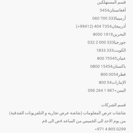
قسم المستهلكين
أفغانستان5454
أرمينيا333 700 060
أذربيجان7354 404 (99412+)
البحرين1919 8000
جورجيا333 000 2 032
الكويت333 1833
عمان75545 800
باكستان15454 0800
قطر0054 800
الإمارات54 800
اليمن+967 1 264 096
قسم الشركات
شاشات عرض المعلومات (شاشة عرض تجاريه و التلفزيونات الفندقية)
من يوم الاحد الى الخميس من الساعه ٨ص الى ٥م
0299 805 4 971+