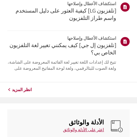
استكشاف الأعطال وإصلاحها
التلفزيون. أعد تسج...
[تلفزيون LG] كيفية العثور على دليل المستخدم
واسم طراز التلفزيون
استكشاف الأعطال وإصلاحها
[تلفزيون إل جي] كيف يمكنني تغيير لغة التلفزيون
الخاص بي؟
تتيح لك إعدادات اللغة تغيير لغة القائمة المعروضة على الشاشة،
ولغة الصوت للبثالرقمي، ولغة لوحة المفاتيح المعروضة على
الشاشة.تختلف اللغات المتاحة حسب المنطقة، ويمكنك اختيار
اللغات المدرجة فقط.قد يختلف مسار الإعدادات حسب إصدار
نظام التشغيل web...
انظر المزيد
الأدلة والوثائق
اعثر على الأدلة والوثائق