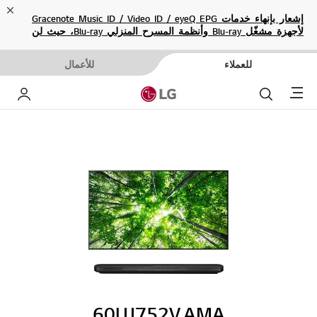
ose
إشعار بإنهاء خدمات Gracenote Music ID / Video ID / eyeQ EPG
لأجهزة مشغّل Blu-ray وأنظمة المسرح المنزلي Blu-ray، حيث لن
تكون متاحة بعد الآن.
للعملاء
للأعمال
Menu
بحث
حساب إ
60UJ752V.AMA