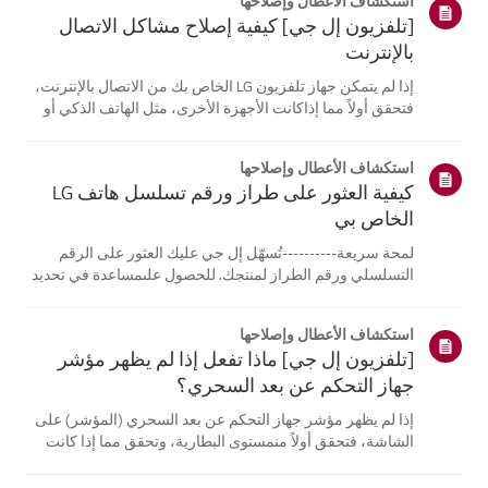
استكشاف الأعطال وإصلاحها
[تلفزيون إل جي] كيفية إصلاح مشاكل الاتصال
بالإنترنت
إذا لم يتمكن جهاز تلفزيون LG الخاص بك من الاتصال بالإنترنت،
فتحقق أولاً مما إذاكانت الأجهزة الأخرى، مثل الهاتف الذكي أو
الكمبيوتر المحمول، قادرة على الاتصالبنفس الشبكة.إذا لم
تتمكن أي من الأجهزة من الاتصال، فمن المرجح أن المشكلة
استكشاف الأعطال وإصلاحها
تكمن في جها...
كيفية العثور على طراز ورقم تسلسل هاتف LG
الخاص بي
لمحة سريعة----------تُسهّل إل جي عليك العثور على الرقم
التسلسلي ورقم الطراز لمنتجك. للحصول علىمساعدة في تحديد
موقع معلومات منتجك، اختر منتج إل جي الخاص بك من الفئات
أدناه.اختر منتجكتم إنشاء هذا الدليل لجميع الطرازات، لذا قد
استكشاف الأعطال وإصلاحها
تختلف الصور أو ا...
[تلفزيون إل جي] ماذا تفعل إذا لم يظهر مؤشر
جهاز التحكم عن بعد السحري؟
إذا لم يظهر مؤشر جهاز التحكم عن بعد السحري (المؤشر) على
الشاشة، فتحقق أولاً منمستوى البطارية، وتحقق مما إذا كانت
ميزة [التوجيه الصوتي] مفعلة.إذا كانت البطاريات والإعدادات
صحيحة، فقد يكون السبب هو فصل جهاز التحكم عن بُعدعن