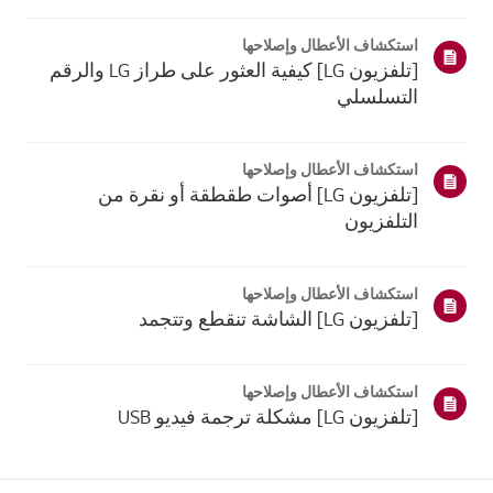
موقع معلومات منتجك، اختر منتج إل جي الخاص بك من الفئات
أدناه.اختر منتجكتم إنشاء هذا الدليل لجميع الطرازات، لذا قد
استكشاف الأعطال وإصلاحها
تختلف الصور أو ا...
[تلفزيون LG] كيفية العثور على طراز LG والرقم
التسلسلي
استكشاف الأعطال وإصلاحها
[تلفزيون LG] أصوات طقطقة أو نقرة من
التلفزيون
استكشاف الأعطال وإصلاحها
[تلفزيون LG] الشاشة تنقطع وتتجمد
استكشاف الأعطال وإصلاحها
[تلفزيون LG] مشكلة ترجمة فيديو USB