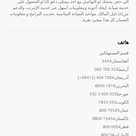
الى حجز منتجك او التواصل مع احد ممثلى دعم LG أو الحصول على
خدمة صيانة. إيجاد أجوبة ومعلومات أسهل عبر خدمة الإنترنت والدعم
منLG دليل المالك, مواعيد الصيانة المناسبة, تحديث البرامج و معلومات
الضمان كل هذا بمجرد نقرة.
هاتف
قسم المستهلكين
أفغانستان5454
أرمينيا333 700 060
أذربيجان7354 404 (99412+)
البحرين1919 8000
جورجيا333 000 2 032
الكويت333 1833
عمان75545 800
باكستان15454 0800
قطر0054 800
الإمارات54 800