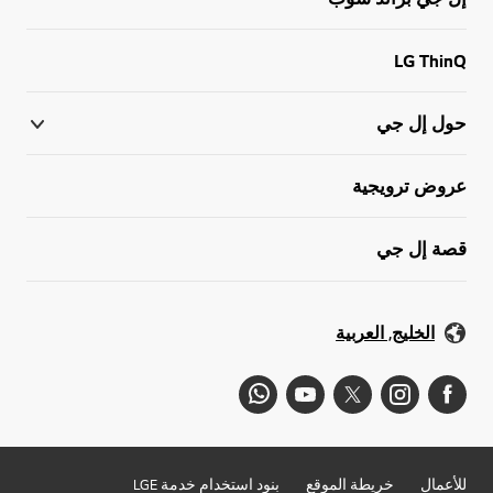
LG ThinQ
حول إل جي
عروض ترويجية
قصة إل جي
الخليج, العربية
للأعمال
خريطة الموقع
بنود استخدام خدمة LGE