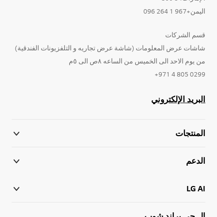
اليمن+967 1 264 096
قسم الشركات
شاشات عرض المعلومات (شاشة عرض تجاريه و التلفزيونات الفندقية)
من يوم الاحد الى الخميس من الساعه ٨ص الى ٥م
0299 805 4 971+
البريد الإلكتروني
المنتجات
الدعم
LG AI
إل جي براند شوب