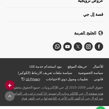
عروض ترويجية
قصة إل جي
الخليج, العربية
للأعمال
خريطة الموقع
بنود استخدام خدمة LGE
سياسة الخصوصية
سياسة ملفات تعريف الارتباط (الكوكيز)
قانوني
تعليمات وصول ذوي الاحتياجات
LG Privacy
حقوق النشر 2009-2025 إل جي للإلكترونيات. جميع الحقوق محفوظة
هذه صفحة إل جي للإلكترونيات الرئيسية، إذا كنت ترغب في التواصل مع
شركة إل جي أو الشركات الأخرى التابعة لها يرجى النقر فوق