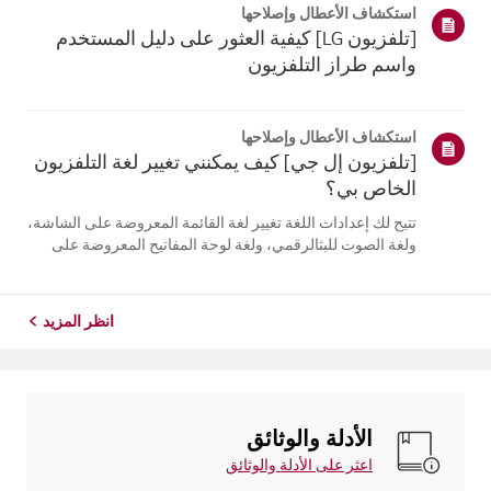
استكشاف الأعطال وإصلاحها
التلفزيون. أعد تسج...
[تلفزيون LG] كيفية العثور على دليل المستخدم
واسم طراز التلفزيون
استكشاف الأعطال وإصلاحها
[تلفزيون إل جي] كيف يمكنني تغيير لغة التلفزيون
الخاص بي؟
تتيح لك إعدادات اللغة تغيير لغة القائمة المعروضة على الشاشة،
ولغة الصوت للبثالرقمي، ولغة لوحة المفاتيح المعروضة على
الشاشة.تختلف اللغات المتاحة حسب المنطقة، ويمكنك اختيار
اللغات المدرجة فقط.قد يختلف مسار الإعدادات حسب إصدار
نظام التشغيل web...
انظر المزيد
الأدلة والوثائق
اعثر على الأدلة والوثائق