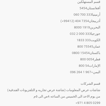
قسم المستهلكين
أفغانستان5454
أرمينيا333 700 060
أذربيجان7354 404 (99412+)
البحرين1919 8000
جورجيا333 000 2 032
الكويت333 1833
عمان75545 800
باكستان15454 0800
قطر0054 800
الإمارات54 800
اليمن+967 1 264 096
قسم الشركات
شاشات عرض المعلومات (شاشة عرض تجاريه و التلفزيونات الفندقية)
من يوم الاحد الى الخميس من الساعه ٨ص الى ٥م
0299 805 4 971+