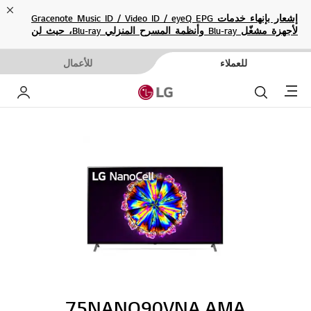
ose
إشعار بإنهاء خدمات Gracenote Music ID / Video ID / eyeQ EPG
لأجهزة مشغّل Blu-ray وأنظمة المسرح المنزلي Blu-ray، حيث لن
تكون متاحة بعد الآن.
للعملاء
للأعمال
Menu
بحث
حساب إ
75NANO90VNA.AMA