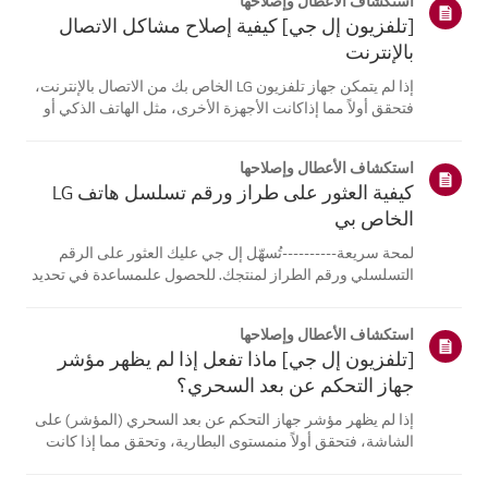
استكشاف الأعطال وإصلاحها
[تلفزيون إل جي] كيفية إصلاح مشاكل الاتصال
بالإنترنت
إذا لم يتمكن جهاز تلفزيون LG الخاص بك من الاتصال بالإنترنت،
فتحقق أولاً مما إذاكانت الأجهزة الأخرى، مثل الهاتف الذكي أو
الكمبيوتر المحمول، قادرة على الاتصالبنفس الشبكة.إذا لم
تتمكن أي من الأجهزة من الاتصال، فمن المرجح أن المشكلة
استكشاف الأعطال وإصلاحها
تكمن في جها...
كيفية العثور على طراز ورقم تسلسل هاتف LG
الخاص بي
لمحة سريعة----------تُسهّل إل جي عليك العثور على الرقم
التسلسلي ورقم الطراز لمنتجك. للحصول علىمساعدة في تحديد
موقع معلومات منتجك، اختر منتج إل جي الخاص بك من الفئات
أدناه.اختر منتجكتم إنشاء هذا الدليل لجميع الطرازات، لذا قد
استكشاف الأعطال وإصلاحها
تختلف الصور أو ا...
[تلفزيون إل جي] ماذا تفعل إذا لم يظهر مؤشر
جهاز التحكم عن بعد السحري؟
إذا لم يظهر مؤشر جهاز التحكم عن بعد السحري (المؤشر) على
الشاشة، فتحقق أولاً منمستوى البطارية، وتحقق مما إذا كانت
ميزة [التوجيه الصوتي] مفعلة.إذا كانت البطاريات والإعدادات
صحيحة، فقد يكون السبب هو فصل جهاز التحكم عن بُعدعن