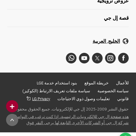
عروض ترويجية
قصة إل جي
الخليج, العربية
للأعمال
خريطة الموقع
بنود استخدام خدمة LGE
سياسة الخصوصية
سياسة ملفات تعريف الارتباط (الكوكيز)
قانوني
تعليمات وصول ذوي الاحتياجات
LG Privacy
حقوق النشر 2009-2025 إل جي للإلكترونيات. جميع الحقوق محفوظة
هذه صفحة إل جي للإلكترونيات الرئيسية، إذا كنت ترغب في التواصل مع
شركة إل جي أو الشركات الأخرى التابعة لها يرجى النقر فوق