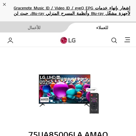
ose
إشعار بإنهاء خدمات Gracenote Music ID / Video ID / eyeQ EPG
لأجهزة مشغّل Blu-ray وأنظمة المسرح المنزلي Blu-ray، حيث لن
تكون متاحة بعد الآن.
للعملاء
للأعمال
Menu
بحث
حساب إ
75UA85006LA.AMAQ