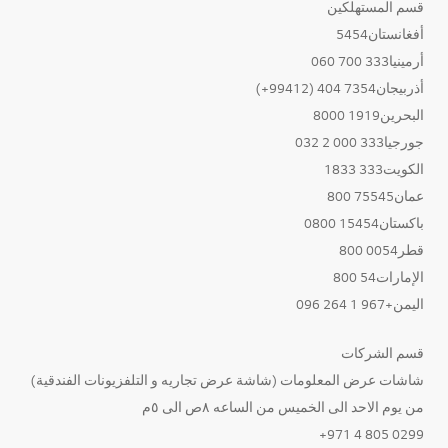
قسم المستهلكين
أفغانستان5454
أرمينيا333 700 060
أذربيجان7354 404 (99412+)
البحرين1919 8000
جورجيا333 000 2 032
الكويت333 1833
عمان75545 800
باكستان15454 0800
قطر0054 800
الإمارات54 800
اليمن+967 1 264 096
قسم الشركات
شاشات عرض المعلومات (شاشة عرض تجاريه و التلفزيونات الفندقية)
من يوم الاحد الى الخميس من الساعه ٨ص الى ٥م
0299 805 4 971+