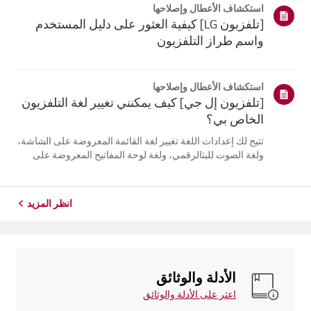
استكشاف الأعطال وإصلاحها
التلفزيون. أعد تسج...
[تلفزيون LG] كيفية العثور على دليل المستخدم
واسم طراز التلفزيون
استكشاف الأعطال وإصلاحها
[تلفزيون إل جي] كيف يمكنني تغيير لغة التلفزيون
الخاص بي؟
تتيح لك إعدادات اللغة تغيير لغة القائمة المعروضة على الشاشة،
ولغة الصوت للبثالرقمي، ولغة لوحة المفاتيح المعروضة على
الشاشة.تختلف اللغات المتاحة حسب المنطقة، ويمكنك اختيار
اللغات المدرجة فقط.قد يختلف مسار الإعدادات حسب إصدار
نظام التشغيل web...
انظر المزيد
الأدلة والوثائق
اعثر على الأدلة والوثائق