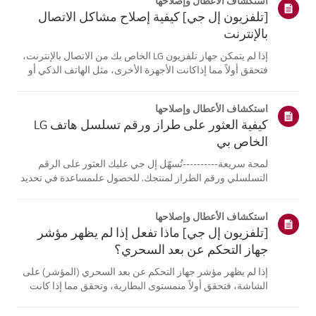
استكشاف الأعطال وإصلاحها
[تلفزيون إل جي] كيفية إصلاح مشاكل الاتصال
بالإنترنت
إذا لم يتمكن جهاز تلفزيون LG الخاص بك من الاتصال بالإنترنت،
فتحقق أولاً مما إذاكانت الأجهزة الأخرى، مثل الهاتف الذكي أو
الكمبيوتر المحمول، قادرة على الاتصالبنفس الشبكة.إذا لم
تتمكن أي من الأجهزة من الاتصال، فمن المرجح أن المشكلة
استكشاف الأعطال وإصلاحها
تكمن في جها...
كيفية العثور على طراز ورقم تسلسل هاتف LG
الخاص بي
لمحة سريعة----------تُسهّل إل جي عليك العثور على الرقم
التسلسلي ورقم الطراز لمنتجك. للحصول علىمساعدة في تحديد
موقع معلومات منتجك، اختر منتج إل جي الخاص بك من الفئات
أدناه.اختر منتجكتم إنشاء هذا الدليل لجميع الطرازات، لذا قد
استكشاف الأعطال وإصلاحها
تختلف الصور أو ا...
[تلفزيون إل جي] ماذا تفعل إذا لم يظهر مؤشر
جهاز التحكم عن بعد السحري؟
إذا لم يظهر مؤشر جهاز التحكم عن بعد السحري (المؤشر) على
الشاشة، فتحقق أولاً منمستوى البطارية، وتحقق مما إذا كانت
ميزة [التوجيه الصوتي] مفعلة.إذا كانت البطاريات والإعدادات
صحيحة، فقد يكون السبب هو فصل جهاز التحكم عن بُعدعن