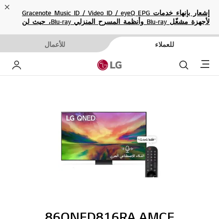
ose
إشعار بإنهاء خدمات Gracenote Music ID / Video ID / eyeQ EPG
لأجهزة مشغّل Blu-ray وأنظمة المسرح المنزلي Blu-ray، حيث لن
تكون متاحة بعد الآن.
للعملاء
للأعمال
Menu
بحث
حساب إ
86QNED816RA.AMCE