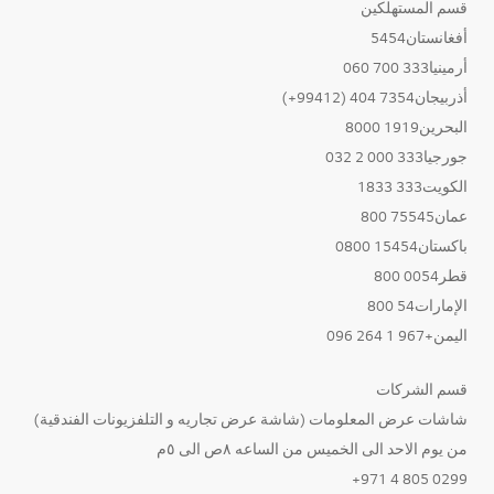
قسم المستهلكين
أفغانستان5454
أرمينيا333 700 060
أذربيجان7354 404 (99412+)
البحرين1919 8000
جورجيا333 000 2 032
الكويت333 1833
عمان75545 800
باكستان15454 0800
قطر0054 800
الإمارات54 800
اليمن+967 1 264 096
قسم الشركات
شاشات عرض المعلومات (شاشة عرض تجاريه و التلفزيونات الفندقية)
من يوم الاحد الى الخميس من الساعه ٨ص الى ٥م
0299 805 4 971+