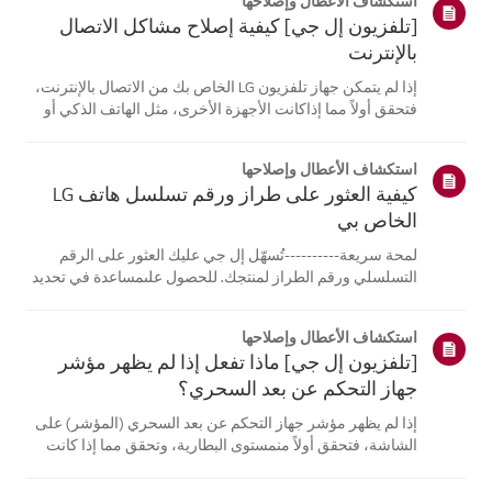
استكشاف الأعطال وإصلاحها
[تلفزيون إل جي] كيفية إصلاح مشاكل الاتصال
بالإنترنت
إذا لم يتمكن جهاز تلفزيون LG الخاص بك من الاتصال بالإنترنت،
فتحقق أولاً مما إذاكانت الأجهزة الأخرى، مثل الهاتف الذكي أو
الكمبيوتر المحمول، قادرة على الاتصالبنفس الشبكة.إذا لم
تتمكن أي من الأجهزة من الاتصال، فمن المرجح أن المشكلة
استكشاف الأعطال وإصلاحها
تكمن في جها...
كيفية العثور على طراز ورقم تسلسل هاتف LG
الخاص بي
لمحة سريعة----------تُسهّل إل جي عليك العثور على الرقم
التسلسلي ورقم الطراز لمنتجك. للحصول علىمساعدة في تحديد
موقع معلومات منتجك، اختر منتج إل جي الخاص بك من الفئات
أدناه.اختر منتجكتم إنشاء هذا الدليل لجميع الطرازات، لذا قد
استكشاف الأعطال وإصلاحها
تختلف الصور أو ا...
[تلفزيون إل جي] ماذا تفعل إذا لم يظهر مؤشر
جهاز التحكم عن بعد السحري؟
إذا لم يظهر مؤشر جهاز التحكم عن بعد السحري (المؤشر) على
الشاشة، فتحقق أولاً منمستوى البطارية، وتحقق مما إذا كانت
ميزة [التوجيه الصوتي] مفعلة.إذا كانت البطاريات والإعدادات
صحيحة، فقد يكون السبب هو فصل جهاز التحكم عن بُعدعن