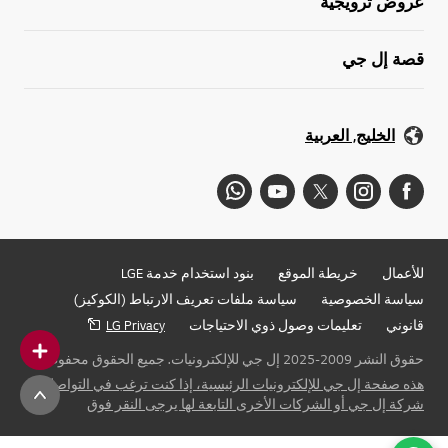
عروض ترويجية
قصة إل جي
الخليج, العربية
للأعمال
خريطة الموقع
بنود استخدام خدمة LGE
سياسة الخصوصية
سياسة ملفات تعريف الارتباط (الكوكيز)
قانوني
تعليمات وصول ذوي الاحتياجات
LG Privacy
حقوق النشر 2009-2025 إل جي للإلكترونيات. جميع الحقوق محفوظة
هذه صفحة إل جي للإلكترونيات الرئيسية، إذا كنت ترغب في التواصل مع
شركة إل جي أو الشركات الأخرى التابعة لها يرجى النقر فوق