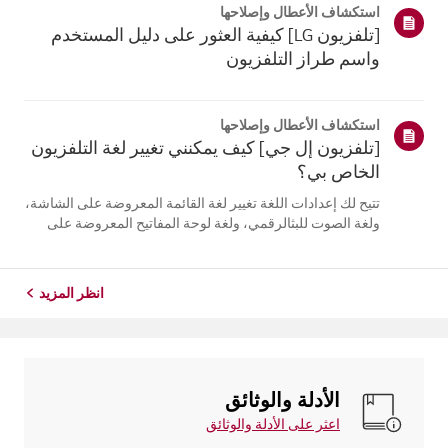
استكشاف الأعطال وإصلاحها
التلفزيون. أعد تسج...
[تلفزيون LG] كيفية العثور على دليل المستخدم
واسم طراز التلفزيون
استكشاف الأعطال وإصلاحها
[تلفزيون إل جي] كيف يمكنني تغيير لغة التلفزيون
الخاص بي؟
تتيح لك إعدادات اللغة تغيير لغة القائمة المعروضة على الشاشة،
ولغة الصوت للبثالرقمي، ولغة لوحة المفاتيح المعروضة على
الشاشة.تختلف اللغات المتاحة حسب المنطقة، ويمكنك اختيار
اللغات المدرجة فقط.قد يختلف مسار الإعدادات حسب إصدار
نظام التشغيل web...
انظر المزيد
الأدلة والوثائق
اعثر على الأدلة والوثائق