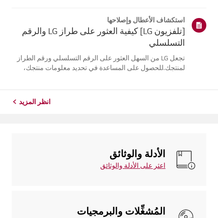
موقع معلومات منتجك، اختر منتج إل جي الخاص بك من الفئات
أدناه.اختر منتجكتم إنشاء هذا الدليل لجميع الطرازات، لذا قد
استكشاف الأعطال وإصلاحها
تختلف الصور أو ا...
[تلفزيون LG] كيفية العثور على طراز LG والرقم
التسلسلي
تجعل LG من السهل العثور على الرقم التسلسلي ورقم الطراز
لمنتجك.للحصول على المساعدة في تحديد معلومات منتجك،
اختر منتج LG الخاص بك من الفئاتأدناه.تلفزيونيمكن العثور على
الطراز و/أو الرقم التسلسلي في الموقع التالي: * على الجزء
الخلفي من الوحدة ...
انظر المزيد
الأدلة والوثائق
اعثر على الأدلة والوثائق
المُشغِّلات والبرمجيات