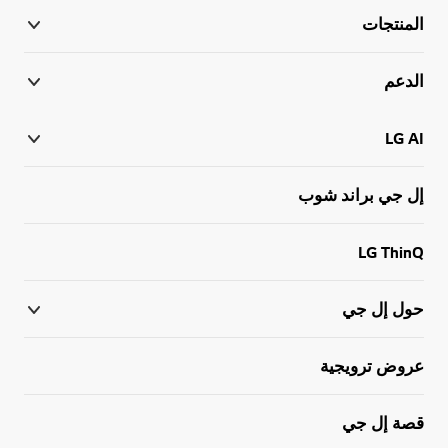
المنتجات
الدعم
LG AI
إل جي براند شوب
LG ThinQ
حول إل جي
عروض ترويجية
قصة إل جي