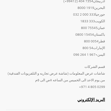
أذربيجان7354 404 (99412+)
البحرين1919 8000
جورجيا333 000 2 032
الكويت333 1833
عمان75545 800
باكستان15454 0800
قطر0054 800
الإمارات54 800
اليمن+967 1 264 096
قسم الشركات
شاشات عرض المعلومات (شاشة عرض تجاريه و التلفزيونات الفندقية)
من يوم الاحد الى الخميس من الساعه ٨ص الى ٥م
0299 805 4 971+
البريد الإلكتروني