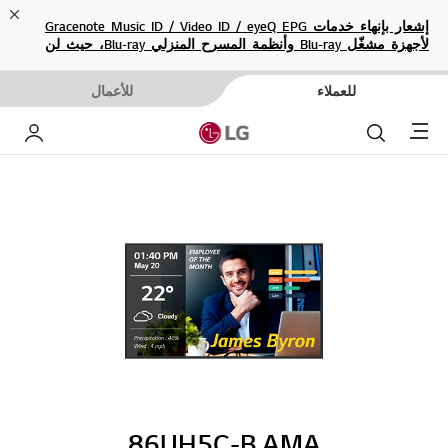
ose
إشعار بإنهاء خدمات Gracenote Music ID / Video ID / eyeQ EPG
لأجهزة مشغّل Blu-ray وأنظمة المسرح المنزلي Blu-ray، حيث لن
تكون متاحة بعد الآن.
للعملاء
للأعمال
Menu
بحث
حساب إ
86UH5C-B.AMA