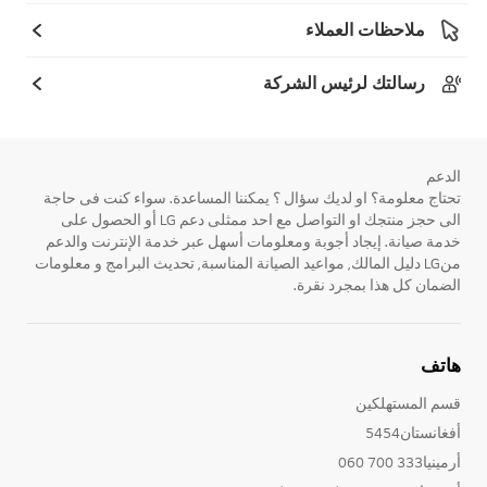
ملاحظات العملاء
رسالتك لرئيس الشركة
الدعم
تحتاج معلومة؟ او لديك سؤال ؟ يمكننا المساعدة. سواء كنت فى حاجة
الى حجز منتجك او التواصل مع احد ممثلى دعم LG أو الحصول على
خدمة صيانة. إيجاد أجوبة ومعلومات أسهل عبر خدمة الإنترنت والدعم
منLG دليل المالك, مواعيد الصيانة المناسبة, تحديث البرامج و معلومات
الضمان كل هذا بمجرد نقرة.
هاتف
قسم المستهلكين
أفغانستان5454
أرمينيا333 700 060