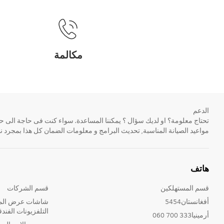
مكالمة
الدعم
مواعيد الصيانة المناسبة, تحديث البرامج و معلومات الضمان كل هذا بمجرد ن
هاتف
قسم المستهلكين
قسم الشركات
أفغانستان5454
شاشات عرض المع
التلفزيونات الفندق
أرمينيا333 700 060