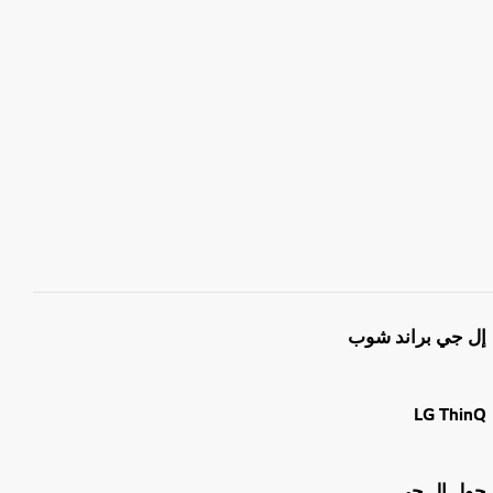
إل جي براند شوب
LG ThinQ
حول إل جي