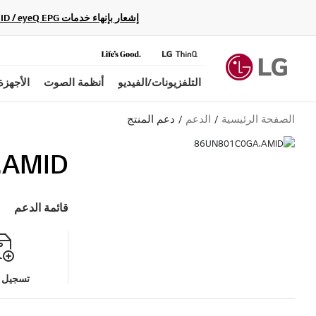
إشعار بإنهاء خدمات Gracenote Music ID / Video ID / eyeQ EPG لأجهزة مشغّل Blu-ray وأنظمة المسرح المنزلي Blu-ray، حيث لن تكون متاحة بعد الآن.
التلفزيونات/الفيديو
أنظمة الصوت
الأجهزة
الصفحة الرئيسية
الدعم
دعم المنتج
.AMID
قائمة الدعم
تسجيل م