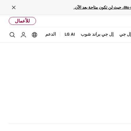
Close
للأعمال
ل جي
إل جي براند شوب
LG AI
الدعم
بحث
Language options
حساب إل ج