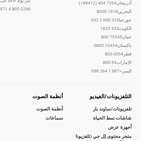
من يوم الاحد الى الخ
أذربيجان7354 404 (99412+)
0299 805 4 971+
البحرين1919 8000
جورجيا333 000 2 032
الكويت333 1833
عمان75545 800
باكستان15454 0800
قطر0054 800
الإمارات54 800
اليمن+967 1 264 096
التلفزيونات/الفيديو
أنظمة الصوت
تلفزيونات/ساوند بار
أنظمة الصوت
شاشات نمط الحياة
سماعات
أجهزة عرض
متجر محتوى إل جي (تلفزيونا