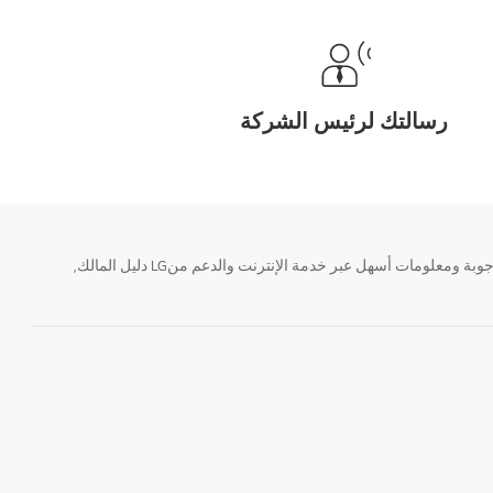
رسالتك لرئيس الشركة
تحتاج معلومة؟ او لديك سؤال ؟ يمكننا المساعدة. سواء كنت فى حاجة الى حجز منتجك او التواصل مع احد ممثلى دعم LG أو الحصول على خدمة صيانة. إيجاد أجوبة ومعلومات أسهل عبر خدمة الإنترنت والدعم منLG دليل المالك,