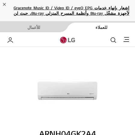
ose
إشعار بإنهاء خدمات Gracenote Music ID / Video ID / eyeQ EPG
لأجهزة مشغّل Blu-ray وأنظمة المسرح المنزلي Blu-ray، حيث لن
تكون متاحة بعد الآن.
للعملاء
للأعمال
Menu
بحث
حساب إ
ARNH04GK2A4