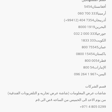
أفغانستان5454
أرمينيا333 700 060
أذربيجان7354 404 (99412+)
البحرين1919 8000
جورجيا333 000 2 032
الكويت333 1833
عمان75545 800
باكستان15454 0800
قطر0054 800
الإمارات54 800
اليمن+967 1 264 096
قسم الشركات
شاشات عرض المعلومات (شاشة عرض تجاريه و التلفزيونات الفندقية)
من يوم الاحد الى الخميس من الساعه ٨ص الى ٥م
0299 805 4 971+