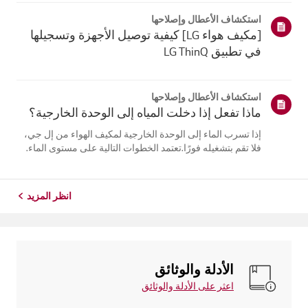
يلتقي الهواء البارد الخارج من مكيف الهواء بالهواء الدافئ
استكشاف الأعطال وإصلاحها
فيالغرفة...
[مكيف هواء LG] كيفية توصيل الأجهزة وتسجيلها
في تطبيق LG ThinQ
استكشاف الأعطال وإصلاحها
ماذا تفعل إذا دخلت المياه إلى الوحدة الخارجية؟
إذا تسرب الماء إلى الوحدة الخارجية لمكيف الهواء من إل جي،
فلا تقم بتشغيله فورًا.تعتمد الخطوات التالية على مستوى الماء.
إذا كان الماء أقل من مستوى وصلاتالأنابيب، اترك الوحدة تجف
طبيعيًا لمدة يومين إلى ثلاثة أيام قبل استخدامها. أماإذا وصل
الم...
انظر المزيد
الأدلة والوثائق
اعثر على الأدلة والوثائق