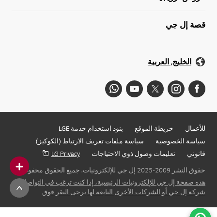
قصة إل جي
الخليج, العربية
للأعمال
خريطة الموقع
بنود استخدام خدمة LGE
سياسة الخصوصية
سياسة ملفات تعريف الارتباط (الكوكيز)
قانوني
تعليمات وصول ذوي الاحتياجات
LG Privacy
حقوق النشر 2009-2025 إل جي للإلكترونيات. جميع الحقوق محفوظة
هذه صفحة إل جي للإلكترونيات الرئيسية، إذا كنت ترغب في التواصل مع
شركة إل جي أو الشركات الأخرى التابعة لها يرجى النقر فوق