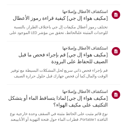
موقع معلومات منتجك، اختر منتج إل جي الخاص بك من الفئات
أدناه.اختر منتجكتم إنشاء هذا الدليل لجميع الطرازات، لذا قد
استكشاف الأعطال وإصلاحها
تختلف الصور أو ا...
[مكيف هواء إل جي] كيفية قراءة رموز الأعطال
تختلف رموز أعطال مكيفات إل جي باختلاف الطراز. بالنسبة
للوحدات المثبتة علىالحائط، تحقق من مؤشر LED الموجود على
جهاز التحكم عن بُعد، بينما تعرض الطرازاتالقائمة هذه الرموز
على اللوحة أو مؤشر LED.انظر إلى الأمثلة والتعليمات لقراءة
استكشاف الأعطال وإصلاحها
الرموز.كيفية ...
[مكيف هواء إل جي] قم بإجراء فحص ما قبل
الصيف للحفاظ على البرودة
قم بإجراء فحص ذاتي سريع لحل المشكلات البسيطة مع توفير
الوقت والمال.كما أن فحص جهازك قبل حلول حرارة الصيف
يمكن أن يساعد في منع الأعطال الكبيرة.1. تحقق من مصدر
الطاقة وجهاز التحكم عن بعدفحص مصدر الطاقة * - تحقق من
استكشاف الأعطال وإصلاحها
توصيلات المقابس الكهربائية. ...
[مكيف هواء إل جي] لماذا يتساقط الماء أو يتشكل
التكثيف على مكيف الهواء؟
نوع قائم مثبت على الحائط مثبتة في السقف وحدة خارجية نوع
النافذة Portable1. قطرات الماء حول فتحة التهوية أو الأنابيبعند
استخدام وضع التبريد، قد تلاحظ بعض التكثف.يحدث هذا عندما