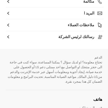
مكالمة
البريد ا
ملاحظات العملاء
رسالتك لرئيس الشركة
الدعم
تحتاج معلومة؟ او لديك سؤال ؟ يمكننا المساعدة. سواء كنت فى حاجة
الى حجز منتجك او التواصل مع احد ممثلى دعم LG أو الحصول على
خدمة صيانة. إيجاد أجوبة ومعلومات أسهل عبر خدمة الإنترنت والدعم
منLG دليل المالك, مواعيد الصيانة المناسبة, تحديث البرامج و معلومات
الضمان كل هذا بمجرد نقرة.
هاتف
قسم المستهلكين