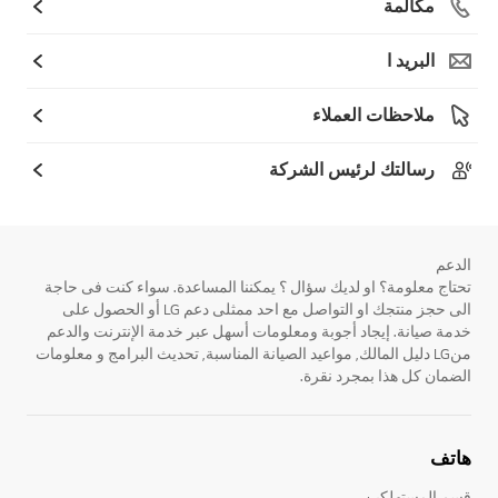
مكالمة
البريد ا
ملاحظات العملاء
رسالتك لرئيس الشركة
الدعم
تحتاج معلومة؟ او لديك سؤال ؟ يمكننا المساعدة. سواء كنت فى حاجة
الى حجز منتجك او التواصل مع احد ممثلى دعم LG أو الحصول على
خدمة صيانة. إيجاد أجوبة ومعلومات أسهل عبر خدمة الإنترنت والدعم
منLG دليل المالك, مواعيد الصيانة المناسبة, تحديث البرامج و معلومات
الضمان كل هذا بمجرد نقرة.
هاتف
قسم المستهلكين