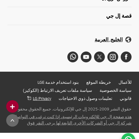
قصة إل جي
الخليج, العربية
للأعمال
خريطة الموقع
بنود استخدام خدمة LGE
سياسة الخصوصية
سياسة ملفات تعريف الارتباط (الكوكيز)
قانوني
تعليمات وصول ذوي الاحتياجات
LG Privacy
حقوق النشر 2009-2025 إل جي للإلكترونيات. جميع الحقوق محفوظة
هذه صفحة إل جي للإلكترونيات الرئيسية، إذا كنت ترغب في التواصل مع
شركة إل جي أو الشركات الأخرى التابعة لها يرجى النقر فوق