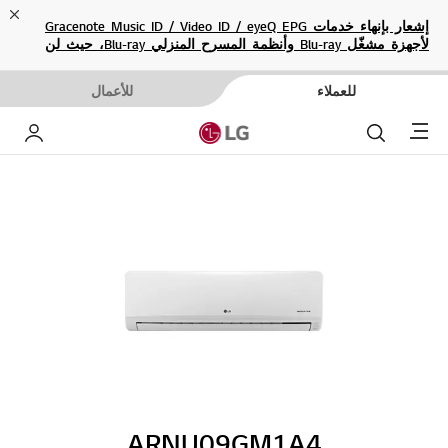
ose
إشعار بإنهاء خدمات Gracenote Music ID / Video ID / eyeQ EPG
لأجهزة مشغّل Blu-ray وأنظمة المسرح المنزلي Blu-ray، حيث لن
تكون متاحة بعد الآن.
للعملاء
للأعمال
Menu
بحث
حساب إ
ARNU09GM1A4