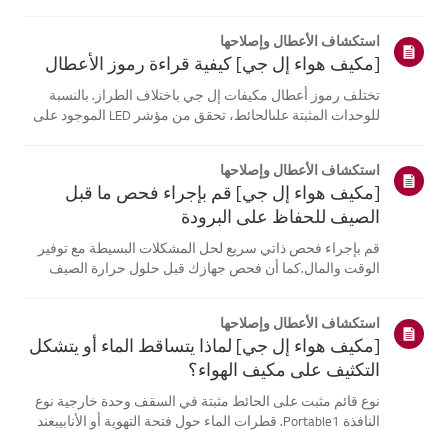
موقع معلومات منتجك، اختر منتج إل جي الخاص بك من الفئات
أدناه.اختر منتجكتم إنشاء هذا الدليل لجميع الطرازات، لذا قد
استكشاف الأعطال وإصلاحها
تختلف الصور أو ا...
[مكيف هواء إل جي] كيفية قراءة رموز الأعطال
تختلف رموز أعطال مكيفات إل جي باختلاف الطراز. بالنسبة
للوحدات المثبتة علىالحائط، تحقق من مؤشر LED الموجود على
جهاز التحكم عن بُعد، بينما تعرض الطرازاتالقائمة هذه الرموز
على اللوحة أو مؤشر LED.انظر إلى الأمثلة والتعليمات لقراءة
استكشاف الأعطال وإصلاحها
الرموز.كيفية ...
[مكيف هواء إل جي] قم بإجراء فحص ما قبل
الصيف للحفاظ على البرودة
قم بإجراء فحص ذاتي سريع لحل المشكلات البسيطة مع توفير
الوقت والمال.كما أن فحص جهازك قبل حلول حرارة الصيف
يمكن أن يساعد في منع الأعطال الكبيرة.1. تحقق من مصدر
الطاقة وجهاز التحكم عن بعدفحص مصدر الطاقة * - تحقق من
استكشاف الأعطال وإصلاحها
توصيلات المقابس الكهربائية. ...
[مكيف هواء إل جي] لماذا يتساقط الماء أو يتشكل
التكثيف على مكيف الهواء؟
نوع قائم مثبت على الحائط مثبتة في السقف وحدة خارجية نوع
النافذة Portable1. قطرات الماء حول فتحة التهوية أو الأنابيبعند
استخدام وضع التبريد، قد تلاحظ بعض التكثف.يحدث هذا عندما