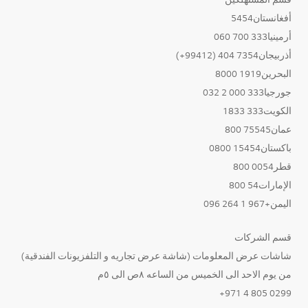
أفغانستان5454
أرمينيا333 700 060
أذربيجان7354 404 (99412+)
البحرين1919 8000
جورجيا333 000 2 032
الكويت333 1833
عمان75545 800
باكستان15454 0800
قطر0054 800
الإمارات54 800
اليمن+967 1 264 096
قسم الشركات
شاشات عرض المعلومات (شاشة عرض تجاريه و التلفزيونات الفندقية)
من يوم الاحد الى الخميس من الساعه ٨ص الى ٥م
0299 805 4 971+