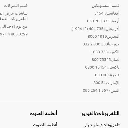
قسم المستهلكين
قسم الشركات
أفغانستان5454
شاشات عرض المع
التلفزيونات الفندق
أرمينيا333 700 060
من يوم الاحد الى الخ
أذربيجان7354 404 (99412+)
0299 805 4 971+
البحرين1919 8000
جورجيا333 000 2 032
الكويت333 1833
عمان75545 800
باكستان15454 0800
قطر0054 800
الإمارات54 800
اليمن+967 1 264 096
التلفزيونات/الفيديو
أنظمة الصوت
تلفزيونات/ساوند بار
أنظمة الصوت