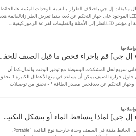
 مكيفات إل جي باختلاف الطراز. بالنسبة للوحدات المثبتة علىالحائط،
تحقق من مؤشر LED الموجود على جهاز التحكم عن بُعد، بينما تعرض الطرازاتالقائمة هذه
لتعليمات لقراءة الرموز.كيفية ...
إصلاحها
[مكيف هواء إل جي] قم بإجراء فحص ما قبل الصيف للحفاظ على الب
تي سريع لحل المشكلات البسيطة مع توفير الوقت والمال.كما أن
فحص جهازك قبل حلول حرارة الصيف يمكن أن يساعد في منع الأعطال الكبيرة.1. ت
وجهاز التحكم عن بعدفحص مصدر الطاقة * - تحقق من توصيلات
 ...
إصلاحها
[مكيف هواء إل جي] لماذا يتساقط الماء أو يتشكل التكثيف على مكيف الهواء؟
نوع قائم مثبت على الحائط مثبتة في السقف وحدة خارجية نوع النافذة Portable1.