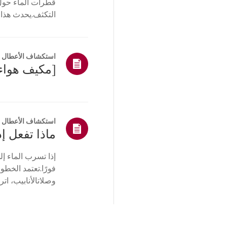
قطرات الماء حول ف
التكثف.يحدث هذا ع
أخرى
فيالغرفة...
استكشاف الأعطال و
استكشاف الأعطال و
ماذا تفعل إ
إذا تسرب الماء إل
فورًا.تعتمد الخطو
وصلاتالأنابيب، اتر
وصل الم...