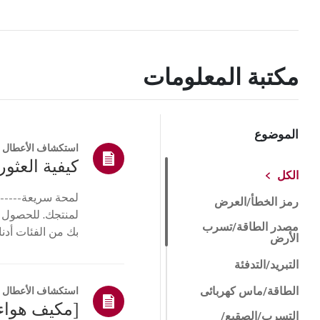
مكتبة المعلومات
الموضوع
استكشاف الأعطال و
كيفية العثور 
الكل
لمحة سريعة------
رمز الخطأ/العرض
لمنتجك. للحصول 
مصدر الطاقة/تسرب
بك من الفئات أدنا
الأرض
أو ا...
التبريد/التدفئة
الطاقة/ماس كهربائى
استكشاف الأعطال و
[مكيف هواء 
التسرب/الصقيع/