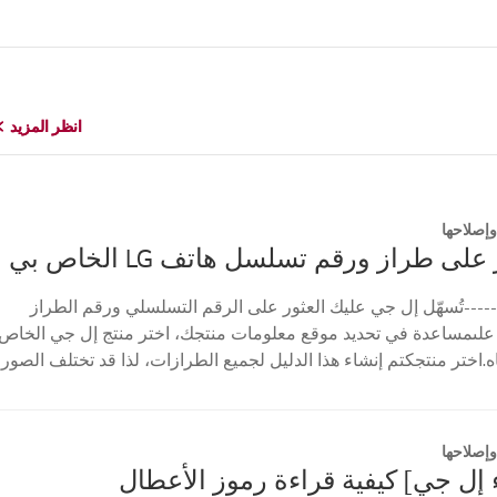
انظر المزيد
انظر المزيد
إصلاحها
على طراز ورقم تسلسل هاتف LG الخاص بي
----تُسهّل إل جي عليك العثور على الرقم التسلسلي ورقم الطراز
علىمساعدة في تحديد موقع معلومات منتجك، اختر منتج إل جي الخاص
ه.اختر منتجكتم إنشاء هذا الدليل لجميع الطرازات، لذا قد تختلف الصور
إصلاحها
إل جي] كيفية قراءة رموز الأعطال