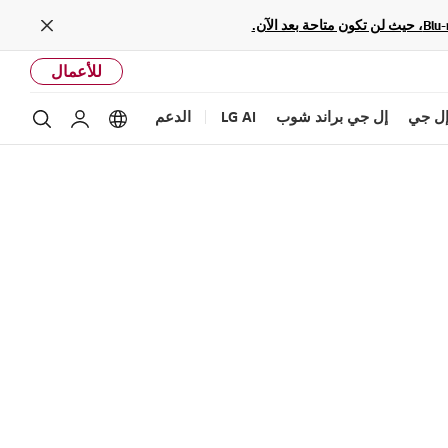
Close
للأعمال
ل جي
إل جي براند شوب
LG AI
الدعم
بحث
Language options
حساب إل ج