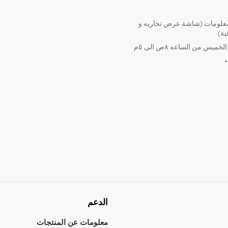
لومات (شاشة عرض تجاريه و
ية)
ميس من الساعه ٨ص الى ٥م
الدعم
معلومات عن المنتجات