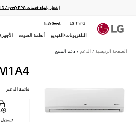
إشعار بإنهاء خدمات Gracenote Music ID / Video ID / eyeQ EPG لأجهزة مشغّل Blu-ray وأنظمة المسرح المنزلي Blu-ray، حيث لن تكون متاحة بعد الآن.
التلفزيونات/الفيديو
أنظمة الصوت
الأجهزة
الصفحة الرئيسية
الدعم
دعم المنتج
M1A4
قائمة الدعم
تسجيل م