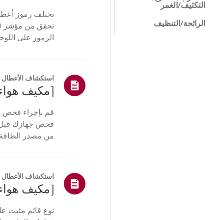
التكثيف/الغمر
تختلف رموز أعطال
الرائحة/التنظيف
الرموز على اللوحة أو مؤشر LED.انظر إلى الأمثلة وا
تسرب المياه / الصقيع
/ الندى / الفيضانات
الضوضاء/الاهتزاز
استكشاف الأعطال و
الهيكل/المظهر
التحكم عن بعد / زر
قم بإجراء فحص ذا
الوظيفة/الإجراء
من مصدر الطاقة 
الوظيفة/العمل
المقابس الكهربائية.
وظيفة ذكية/تشخيص
ذكي
استكشاف الأعطال و
التركيب/الهدم
التثبيت/الاتصال
ميزات ThinQ / الذكية