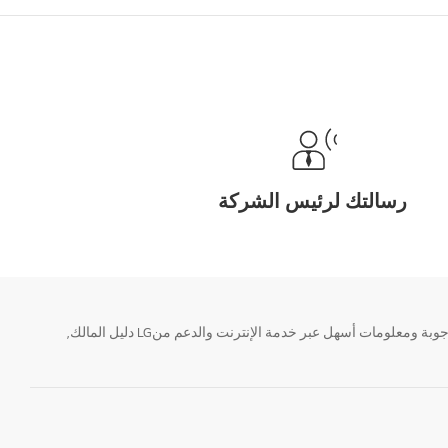
رسالتك لرئيس الشركة
تحتاج معلومة؟ او لديك سؤال ؟ يمكننا المساعدة. سواء كنت فى حاجة الى حجز منتجك او التواصل مع احد ممثلى دعم LG أو الحصول على خدمة صيانة. إيجاد أجوبة ومعلومات أسهل عبر خدمة الإنترنت والدعم منLG دليل المالك,