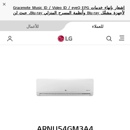
ose
إشعار بإنهاء خدمات Gracenote Music ID / Video ID / eyeQ EPG
لأجهزة مشغّل Blu-ray وأنظمة المسرح المنزلي Blu-ray، حيث لن
تكون متاحة بعد الآن.
للعملاء
للأعمال
Menu
بحث
حساب إ
ARNU54GM3A4