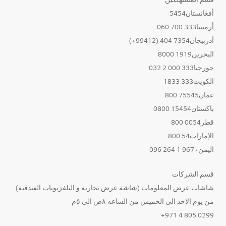
أفغانستان5454
أرمينيا333 700 060
أذربيجان7354 404 (99412+)
البحرين1919 8000
جورجيا333 000 2 032
الكويت333 1833
عمان75545 800
باكستان15454 0800
قطر0054 800
الإمارات54 800
اليمن+967 1 264 096
قسم الشركات
شاشات عرض المعلومات (شاشة عرض تجاريه و التلفزيونات الفندقية)
من يوم الاحد الى الخميس من الساعه ٨ص الى ٥م
0299 805 4 971+