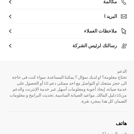
مكالمة
البريد ا
ملاحظات العملاء
رسالتك لرئيس الشركة
الدعم
تحتاج معلومة؟ او لديك سؤال ؟ يمكننا المساعدة. سواء كنت فى حاجة
الى حجز منتجك او التواصل مع احد ممثلى دعم LG أو الحصول على
خدمة صيانة. إيجاد أجوبة ومعلومات أسهل عبر خدمة الإنترنت والدعم
منLG دليل المالك, مواعيد الصيانة المناسبة, تحديث البرامج و معلومات
الضمان كل هذا بمجرد نقرة.
هاتف
قسم المستهلكين