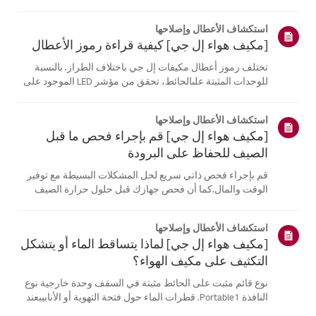
موقع معلومات منتجك، اختر منتج إل جي الخاص بك من الفئات
أدناه.اختر منتجكتم إنشاء هذا الدليل لجميع الطرازات، لذا قد
استكشاف الأعطال وإصلاحها
تختلف الصور أو ا...
[مكيف هواء إل جي] كيفية قراءة رموز الأعطال
تختلف رموز أعطال مكيفات إل جي باختلاف الطراز. بالنسبة
للوحدات المثبتة علىالحائط، تحقق من مؤشر LED الموجود على
جهاز التحكم عن بُعد، بينما تعرض الطرازاتالقائمة هذه الرموز
على اللوحة أو مؤشر LED.انظر إلى الأمثلة والتعليمات لقراءة
استكشاف الأعطال وإصلاحها
الرموز.كيفية ...
[مكيف هواء إل جي] قم بإجراء فحص ما قبل
الصيف للحفاظ على البرودة
قم بإجراء فحص ذاتي سريع لحل المشكلات البسيطة مع توفير
الوقت والمال.كما أن فحص جهازك قبل حلول حرارة الصيف
يمكن أن يساعد في منع الأعطال الكبيرة.1. تحقق من مصدر
الطاقة وجهاز التحكم عن بعدفحص مصدر الطاقة * - تحقق من
استكشاف الأعطال وإصلاحها
توصيلات المقابس الكهربائية. ...
[مكيف هواء إل جي] لماذا يتساقط الماء أو يتشكل
التكثيف على مكيف الهواء؟
نوع قائم مثبت على الحائط مثبتة في السقف وحدة خارجية نوع
النافذة Portable1. قطرات الماء حول فتحة التهوية أو الأنابيبعند
استخدام وضع التبريد، قد تلاحظ بعض التكثف.يحدث هذا عندما