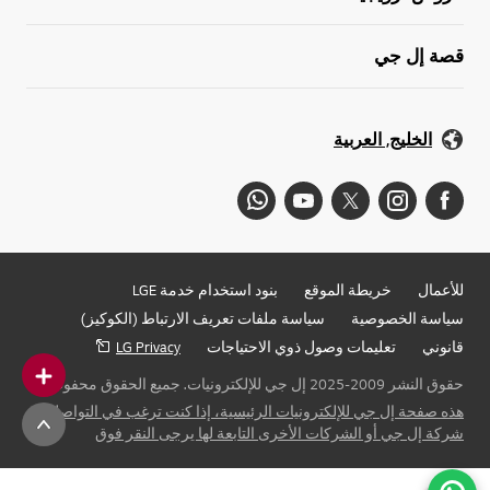
قصة إل جي
الخليج, العربية
للأعمال
خريطة الموقع
بنود استخدام خدمة LGE
سياسة الخصوصية
سياسة ملفات تعريف الارتباط (الكوكيز)
قانوني
تعليمات وصول ذوي الاحتياجات
LG Privacy
حقوق النشر 2009-2025 إل جي للإلكترونيات. جميع الحقوق محفوظة
هذه صفحة إل جي للإلكترونيات الرئيسية، إذا كنت ترغب في التواصل مع
شركة إل جي أو الشركات الأخرى التابعة لها يرجى النقر فوق