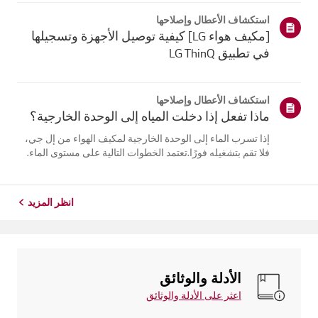
يلتقي الهواء البارد الخارج من مكيف الهواء بالهواء الدافئ
استكشاف الأعطال وإصلاحها
فيالغرفة...
[مكيف هواء LG] كيفية توصيل الأجهزة وتسجيلها
في تطبيق LG ThinQ
استكشاف الأعطال وإصلاحها
ماذا تفعل إذا دخلت المياه إلى الوحدة الخارجية؟
إذا تسرب الماء إلى الوحدة الخارجية لمكيف الهواء من إل جي،
فلا تقم بتشغيله فورًا.تعتمد الخطوات التالية على مستوى الماء.
إذا كان الماء أقل من مستوى وصلاتالأنابيب، اترك الوحدة تجف
طبيعيًا لمدة يومين إلى ثلاثة أيام قبل استخدامها. أماإذا وصل
الم...
انظر المزيد
الأدلة والوثائق
اعثر على الأدلة والوثائق