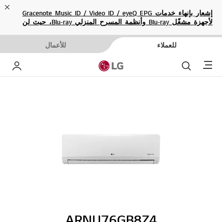
ose
إشعار بإنهاء خدمات Gracenote Music ID / Video ID / eyeQ EPG
لأجهزة مشغّل Blu-ray وأنظمة المسرح المنزلي Blu-ray، حيث لن
تكون متاحة بعد الآن.
للعملاء
للأعمال
Menu
بحث
حساب إ
ARNU76GB8Z4