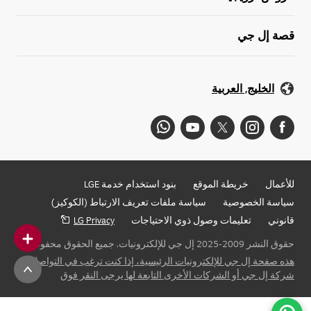
قصة إل جي
الخليج, العربية
للأعمال
خريطة الموقع
بنود استخدام خدمة LGE
سياسة الخصوصية
سياسة ملفات تعريف الارتباط (الكوكيز)
قانوني
تعليمات وصول ذوي الاحتياجات
LG Privacy
حقوق النشر 2009-2025 إل جي للإلكترونيات. جميع الحقوق محفوظة
هذه صفحة إل جي للإلكترونيات الرئيسية، إذا كنت ترغب في التواصل مع
شركة إل جي أو الشركات الأخرى التابعة لها يرجى النقر فوق