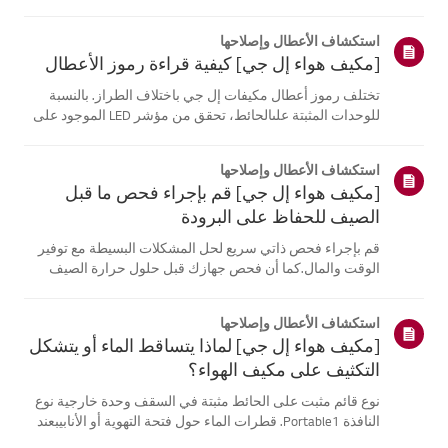
موقع معلومات منتجك، اختر منتج إل جي الخاص بك من الفئات
أدناه.اختر منتجكتم إنشاء هذا الدليل لجميع الطرازات، لذا قد
استكشاف الأعطال وإصلاحها
تختلف الصور أو ا...
[مكيف هواء إل جي] كيفية قراءة رموز الأعطال
تختلف رموز أعطال مكيفات إل جي باختلاف الطراز. بالنسبة
للوحدات المثبتة علىالحائط، تحقق من مؤشر LED الموجود على
جهاز التحكم عن بُعد، بينما تعرض الطرازاتالقائمة هذه الرموز
على اللوحة أو مؤشر LED.انظر إلى الأمثلة والتعليمات لقراءة
استكشاف الأعطال وإصلاحها
الرموز.كيفية ...
[مكيف هواء إل جي] قم بإجراء فحص ما قبل
الصيف للحفاظ على البرودة
قم بإجراء فحص ذاتي سريع لحل المشكلات البسيطة مع توفير
الوقت والمال.كما أن فحص جهازك قبل حلول حرارة الصيف
يمكن أن يساعد في منع الأعطال الكبيرة.1. تحقق من مصدر
الطاقة وجهاز التحكم عن بعدفحص مصدر الطاقة * - تحقق من
استكشاف الأعطال وإصلاحها
توصيلات المقابس الكهربائية. ...
[مكيف هواء إل جي] لماذا يتساقط الماء أو يتشكل
التكثيف على مكيف الهواء؟
نوع قائم مثبت على الحائط مثبتة في السقف وحدة خارجية نوع
النافذة Portable1. قطرات الماء حول فتحة التهوية أو الأنابيبعند
استخدام وضع التبريد، قد تلاحظ بعض التكثف.يحدث هذا عندما