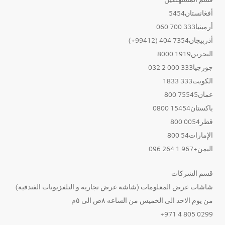
أفغانستان5454
أرمينيا333 700 060
أذربيجان7354 404 (99412+)
البحرين1919 8000
جورجيا333 000 2 032
الكويت333 1833
عمان75545 800
باكستان15454 0800
قطر0054 800
الإمارات54 800
اليمن+967 1 264 096
قسم الشركات
شاشات عرض المعلومات (شاشة عرض تجاريه و التلفزيونات الفندقية)
من يوم الاحد الى الخميس من الساعه ٨ص الى ٥م
0299 805 4 971+