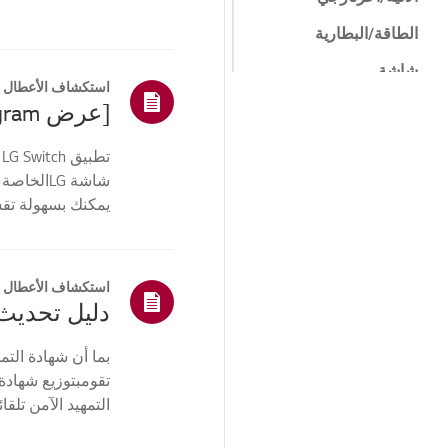
الطاقة/البطارية
شاشة
استكشاف الأعطال و
الشبكة/الإنترنت
[عرض LG gram] كيفية استخدام تطبيق LG Switch
البيوس/البرمجيات
ت
الثابتة
شاشة LGا
برنامج
يمكنك بسهولة تقس
تعيين خلفي...
التثبيت/الاتصال
نظام التشغيل (نظام
التشغيل)
استكشاف الأعطال و
أخرى
تقومبتوزيع شهادة
التمهيد الآمن تلقا
فشل ج...