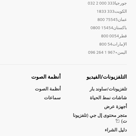
جورجيا333 000 2 032
الكويت333 1833
عمان75545 800
باكستان15454 0800
قطر0054 800
الإمارات54 800
اليمن+967 1 264 096
التلفزيونات/الفيديو
أنظمة الصوت
تلفزيونات/ساوند بار
أنظمة الصوت
شاشات نمط الحياة
سماعات
أجهزة عرض
متجر محتوى إل جي (تلفزيونا
ت)
دليل الشراء