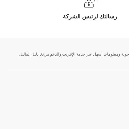
رسالتك لرئيس الشركة
تحتاج معلومة؟ او لديك سؤال ؟ يمكننا المساعدة. سواء كنت فى حاجة الى حجز منتجك او التواصل مع احد ممثلى دعم LG أو الحصول على خدمة صيانة. إيجاد أجوبة ومعلومات أسهل عبر خدمة الإنترنت والدعم منLG دليل المالك,