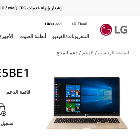
إشعار بإنهاء خدمات Gracenote Music ID / Video ID / eyeQ EPG لأجهزة مشغّل Blu-ray وأنظمة المسرح المنزلي Blu-ray، حيث لن تكون متاحة بعد الآن.
التلفزيونات/الفيديو
أنظمة الصوت
الأجهزة
الصفحة الرئيسية
الدعم
دعم المنتج
E5BE1
قائمة الدعم
تسجيل م