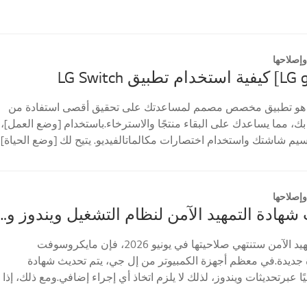
إصلاحها
طبيق LG Switch هو تطبيق مخصص مصمم لمساعدتك على تحقيق أقصى استفادة من
لخاصة بك، مما يساعدك على البقاء منتجًا والاسترخاء.باستخدام [وضع العمل]،
يم شاشتك واستخدام اختصارات مكالماتالفيديو. يتيح لك [وضع الحياة]
إصلاحها
دليل تحديث شهادة التمهيد الآمن لنظام التشغيل ويندوز واستكشاف الأخطاء و
بما أن شهادة التمهيد الآمن ستنتهي صلاحيتها في يونيو 2026، فإن مايكروسوفت
 جديدة.في معظم أجهزة الكمبيوتر من إل جي، يتم تحديث شهادة
ئيًا عبرتحديثات ويندوز، لذلك لا يلزم اتخاذ أي إجراء إضافي.ومع ذلك، إذا