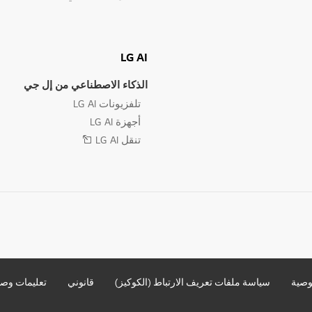
LG AI
الذكاء الاصطناعي من إل جي
تلفزيونات LG AI
أجهزة LG AI
تنقل LG AI
وصية
سياسة ملفات تعريف الارتباط (الكوكيز)
قانوني
تعليمات وصو