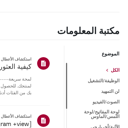
مكتبة المعلومات
الموضوع
استكشاف الأعطال و
كيفية العثور 
الكل
لمحة سريعة------
الوظيفة/التشغيل
لمنتجك. للحصول 
لن التمهيد
بك من الفئات أدنا
أو ا...
الصوت/الفيديو
لوحة المفاتيح/لوحة
اللمس/الماوس
استكشاف الأعطال و
[LG gram +view] لا يوجد عرض على الشاشة المحمولة
الآلية/أخرىارجي