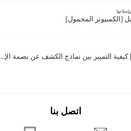
إصلاحها
ل [الكمبيوتر المحمول]
[LG Laptop] كيفية التمييز بين نماذج الكشف عن بصمة الإصبع/الكشف عن الوجه
اتصل بنا