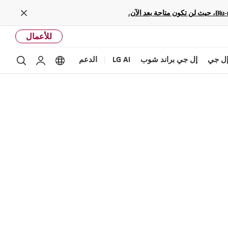
Close
للأعمال
ل جي
إل جي براند شوب
LG AI
الدعم
بحث
Language options
حساب إل ج