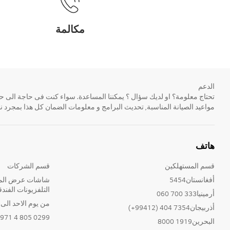
مكالمة
الدعم
مواعيد الصيانة المناسبة, تحديث البرامج و معلومات الضمان كل هذا بمجرد ن
هاتف
قسم المستهلكين
قسم الشركات
أفغانستان5454
شاشات عرض المع
التلفزيونات الفندق
أرمينيا333 700 060
من يوم الاحد الى الخ
أذربيجان7354 404 (99412+)
0299 805 4 971+
البحرين1919 8000