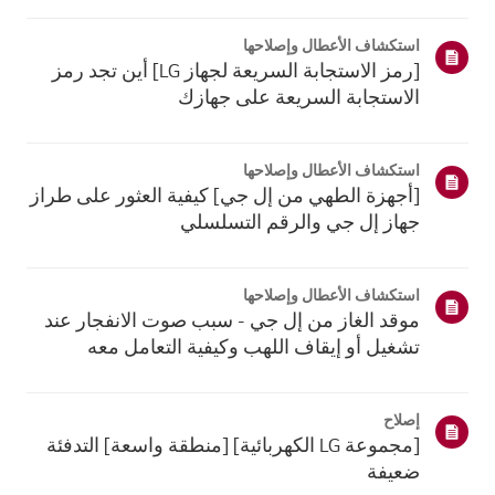
موقع معلومات منتجك، اختر منتج إل جي الخاص بك من الفئات
أدناه.اختر منتجكتم إنشاء هذا الدليل لجميع الطرازات، لذا قد
استكشاف الأعطال وإصلاحها
تختلف الصور أو ا...
[رمز الاستجابة السريعة لجهاز LG] أين تجد رمز
الاستجابة السريعة على جهازك
استكشاف الأعطال وإصلاحها
[أجهزة الطهي من إل جي] كيفية العثور على طراز
جهاز إل جي والرقم التسلسلي
استكشاف الأعطال وإصلاحها
موقد الغاز من إل جي - سبب صوت الانفجار عند
تشغيل أو إيقاف اللهب وكيفية التعامل معه
إصلاح
[مجموعة LG الكهربائية] [منطقة واسعة] التدفئة
ضعيفة