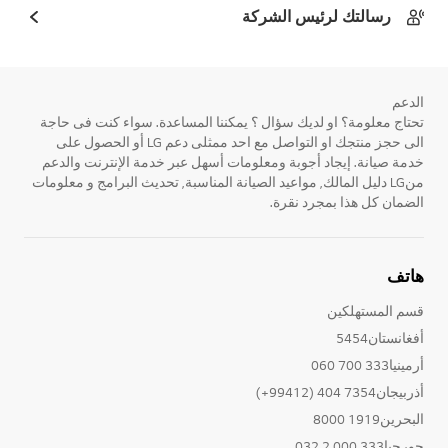
رسالتك لرئيس الشركة
الدعم
تحتاج معلومة؟ او لديك سؤال ؟ يمكننا المساعدة. سواء كنت فى حاجة
الى حجز منتجك او التواصل مع احد ممثلى دعم LG أو الحصول على
خدمة صيانة. إيجاد أجوبة ومعلومات أسهل عبر خدمة الإنترنت والدعم
منLG دليل المالك, مواعيد الصيانة المناسبة, تحديث البرامج و معلومات
الضمان كل هذا بمجرد نقرة.
هاتف
قسم المستهلكين
أفغانستان5454
أرمينيا333 700 060
أذربيجان7354 404 (99412+)
البحرين1919 8000
جورجيا333 000 2 032