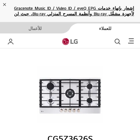
ose
إشعار بإنهاء خدمات Gracenote Music ID / Video ID / eyeQ EPG
لأجهزة مشغّل Blu-ray وأنظمة المسرح المنزلي Blu-ray، حيث لن
تكون متاحة بعد الآن.
للعملاء
للأعمال
Menu
بحث
حساب إ
CG5Z3626S