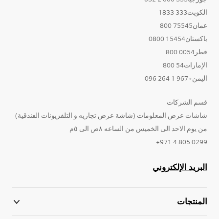
الكويت333 1833
عمان75545 800
باكستان15454 0800
قطر0054 800
الإمارات54 800
اليمن+967 1 264 096
قسم الشركات
شاشات عرض المعلومات (شاشة عرض تجاريه و التلفزيونات الفندقية)
من يوم الاحد الى الخميس من الساعه ٨ص الى ٥م
0299 805 4 971+
البريد الإلكتروني
المنتجات