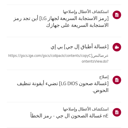
موقع معلومات منتجك، اختر منتج إل جي الخاص بك من الفئات
أدناه.اختر منتجكتم إنشاء هذا الدليل لجميع الطرازات، لذا قد
استكشاف الأعطال وإصلاحها
تختلف الصور أو ا...
[رمز الاستجابة السريعة لجهاز LG] أين تجد رمز
الاستجابة السريعة على جهازك
[غسالة أطباق إل جي] بي إي
عرضالنص[https://gscs.lge.com/gscs/collpack/contents/copyC
ontentsView.do?
contentsId20151130449299&product[]&model[]#]غسالة
أطباق إل جي - بي إي[الراوي] * خطأ bE * الرغوة الزائدة ناتجة
إصلاح
عن استخدام منظف غير مناسب. * لا تستخدم سائل غسل
[غسالة صحون LG DIOS] تضيء أيقونة تنظيف
الأطباق. *...
الحوض.
استكشاف الأعطال وإصلاحها
nE غسالة الصحون ال جي - رمز الخطأ