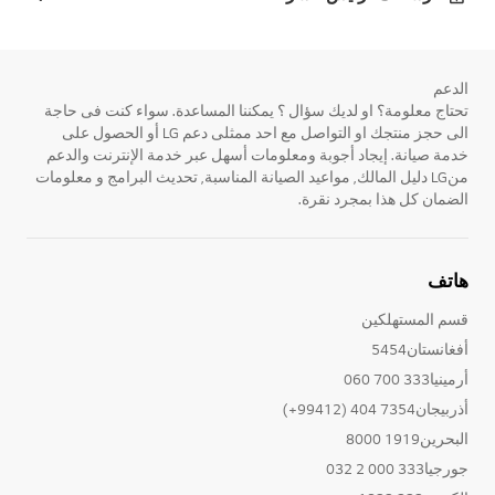
الدعم
تحتاج معلومة؟ او لديك سؤال ؟ يمكننا المساعدة. سواء كنت فى حاجة
الى حجز منتجك او التواصل مع احد ممثلى دعم LG أو الحصول على
خدمة صيانة. إيجاد أجوبة ومعلومات أسهل عبر خدمة الإنترنت والدعم
منLG دليل المالك, مواعيد الصيانة المناسبة, تحديث البرامج و معلومات
الضمان كل هذا بمجرد نقرة.
هاتف
قسم المستهلكين
أفغانستان5454
أرمينيا333 700 060
أذربيجان7354 404 (99412+)
البحرين1919 8000
جورجيا333 000 2 032