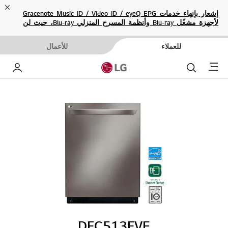
ose
إشعار بإنهاء خدمات Gracenote Music ID / Video ID / eyeQ EPG
لأجهزة مشغّل Blu-ray وأنظمة المسرح المنزلي Blu-ray، حيث لن
تكون متاحة بعد الآن.
للعملاء
للأعمال
Menu
بحث
حساب إ
DFC513FVE