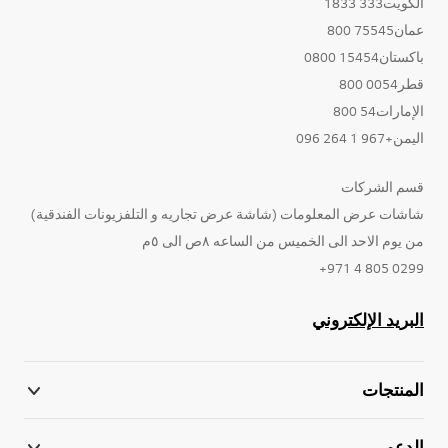
الكويت333 1833
عمان75545 800
باكستان15454 0800
قطر0054 800
الإمارات54 800
اليمن+967 1 264 096
قسم الشركات
شاشات عرض المعلومات (شاشة عرض تجاريه و التلفزيونات الفندقية)
من يوم الاحد الى الخميس من الساعه ٨ص الى ٥م
0299 805 4 971+
البريد الإلكتروني
المنتجات
الدعم