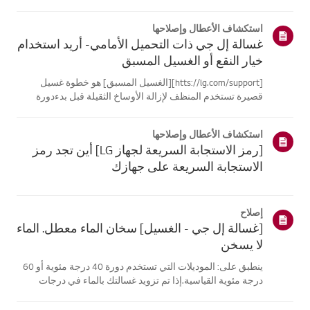
موقع معلومات منتجك، اختر منتج إل جي الخاص بك من الفئات
أدناه.اختر منتجكتم إنشاء هذا الدليل لجميع الطرازات، لذا قد
استكشاف الأعطال وإصلاحها
تختلف الصور أو ا...
غسالة إل جي ذات التحميل الأمامي- أريد استخدام
خيار النقع أو الغسيل المسبق
[htts://lg.com/support][الغسيل المسبق] هو خطوة غسيل
قصيرة تستخدم المنظف لإزالة الأوساخ الثقيلة قبل بدءدورة
الغسيل الرئيسية.[النقع] يساعد على إزالة الأوساخ المتراكمة عن
طريق نقع الغسيل في الماء والمنظفلفترة طويلة.هل تتساءل
استكشاف الأعطال وإصلاحها
عن وظيفة [النقع] و...
[رمز الاستجابة السريعة لجهاز LG] أين تجد رمز
الاستجابة السريعة على جهازك
إصلاح
[غسالة إل جي - الغسيل] سخان الماء معطل. الماء
لا يسخن
ينطبق على: الموديلات التي تستخدم دورة 40 درجة مئوية أو 60
درجة مئوية القياسية.إذا تم تزويد غسالتك بالماء في درجات
حرارة عادية، من 20 إلى 25 درجة مئوية، فسيتمتسخين الماء
إلى درجة الحرارة التي قمت بضبطها.إذا قمت بتزويد الماء البارد