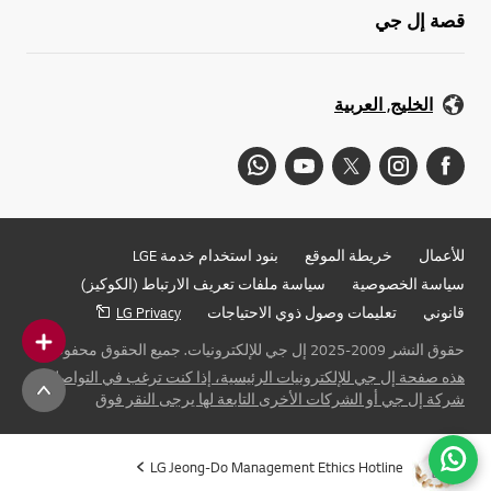
قصة إل جي
الخليج, العربية
للأعمال
خريطة الموقع
بنود استخدام خدمة LGE
سياسة الخصوصية
سياسة ملفات تعريف الارتباط (الكوكيز)
قانوني
تعليمات وصول ذوي الاحتياجات
LG Privacy
حقوق النشر 2009-2025 إل جي للإلكترونيات. جميع الحقوق محفوظة
هذه صفحة إل جي للإلكترونيات الرئيسية، إذا كنت ترغب في التواصل مع
شركة إل جي أو الشركات الأخرى التابعة لها يرجى النقر فوق
LG Jeong-Do Management Ethics Hotline