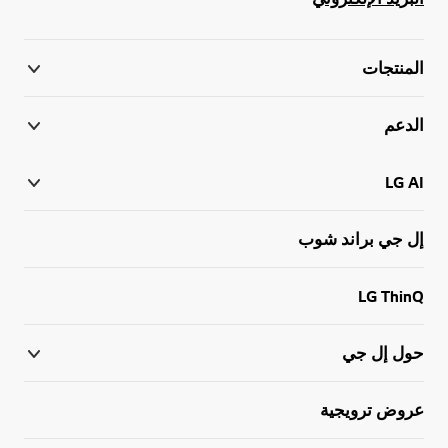
المنتجات
الدعم
LG AI
إل جي براند شوب
LG ThinQ
حول إل جي
عروض ترويجية