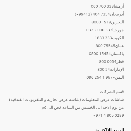
أرمينيا333 700 060
أذربيجان7354 404 (99412+)
البحرين1919 8000
جورجيا333 000 2 032
الكويت333 1833
عمان75545 800
باكستان15454 0800
قطر0054 800
الإمارات54 800
اليمن+967 1 264 096
قسم الشركات
شاشات عرض المعلومات (شاشة عرض تجاريه و التلفزيونات الفندقية)
من يوم الاحد الى الخميس من الساعه ٨ص الى ٥م
0299 805 4 971+
البريد الإلكتروني