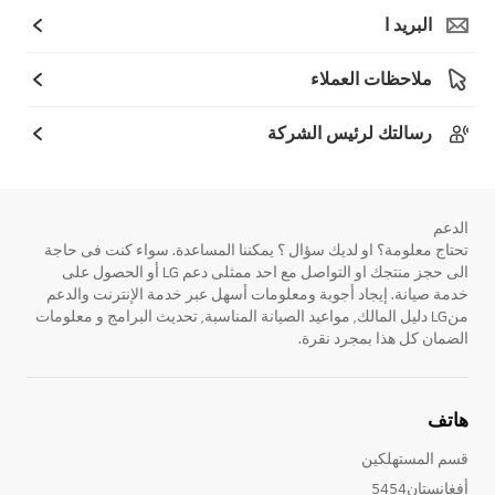
البريد ا
ملاحظات العملاء
رسالتك لرئيس الشركة
الدعم
تحتاج معلومة؟ او لديك سؤال ؟ يمكننا المساعدة. سواء كنت فى حاجة
الى حجز منتجك او التواصل مع احد ممثلى دعم LG أو الحصول على
خدمة صيانة. إيجاد أجوبة ومعلومات أسهل عبر خدمة الإنترنت والدعم
منLG دليل المالك, مواعيد الصيانة المناسبة, تحديث البرامج و معلومات
الضمان كل هذا بمجرد نقرة.
هاتف
قسم المستهلكين
أفغانستان5454