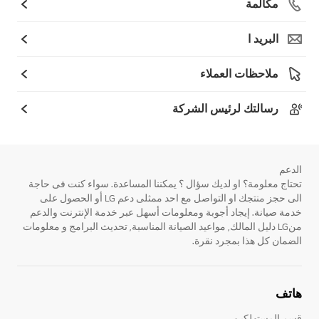
مكالمة
البريد ا
ملاحظات العملاء
رسالتك لرئيس الشركة
الدعم
تحتاج معلومة؟ او لديك سؤال ؟ يمكننا المساعدة. سواء كنت فى حاجة
الى حجز منتجك او التواصل مع احد ممثلى دعم LG أو الحصول على
خدمة صيانة. إيجاد أجوبة ومعلومات أسهل عبر خدمة الإنترنت والدعم
منLG دليل المالك, مواعيد الصيانة المناسبة, تحديث البرامج و معلومات
الضمان كل هذا بمجرد نقرة.
هاتف
قسم المستهلكين