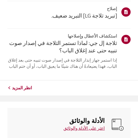
مع الاستمرار على زر [قفل/فتح]لمدة 3 ثوانٍ لفتحه، ثم اضبط
إصلاح
درجة الحرارة.بالن...
[تبريد ثلاجة LG] التبريد ضعيف.
استكشاف الأعطال وإصلاحها
ثلاجة إل جي: لماذا تستمر الثلاجة في إصدار صوت
تنبيه حتى عند إغلاق الباب؟
إذا استمر جهاز إنذار الثلاجة في إصدار صوت تنبيه حتى بعد إغلاق
الباب، فهذا يعنيعادةً أن هناك شيئًا ما يعيق الباب، أو أن ختم الباب
مفكوك، أو أن هناك مشكلة فيمستشعر الباب.أولاً، تحقق مما إذا
كانت أي مواد غذائية أو أرفف تمنع الباب من الإغلاق، و...
انظر المزيد
الأدلة والوثائق
اعثر على الأدلة والوثائق