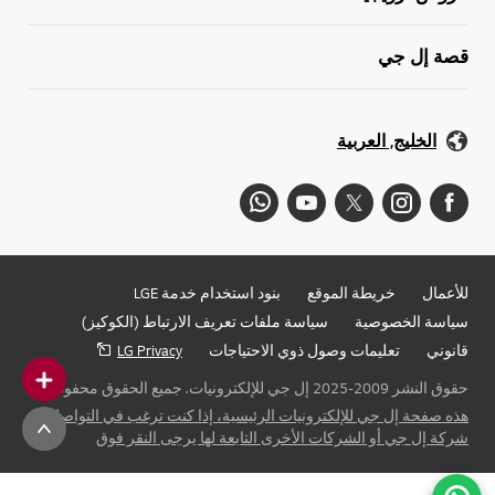
قصة إل جي
الخليج, العربية
للأعمال
خريطة الموقع
بنود استخدام خدمة LGE
سياسة الخصوصية
سياسة ملفات تعريف الارتباط (الكوكيز)
قانوني
تعليمات وصول ذوي الاحتياجات
LG Privacy
حقوق النشر 2009-2025 إل جي للإلكترونيات. جميع الحقوق محفوظة
هذه صفحة إل جي للإلكترونيات الرئيسية، إذا كنت ترغب في التواصل مع
شركة إل جي أو الشركات الأخرى التابعة لها يرجى النقر فوق