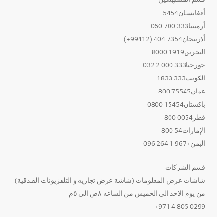
أفغانستان5454
أرمينيا333 700 060
أذربيجان7354 404 (99412+)
البحرين1919 8000
جورجيا333 000 2 032
الكويت333 1833
عمان75545 800
باكستان15454 0800
قطر0054 800
الإمارات54 800
اليمن+967 1 264 096
قسم الشركات
شاشات عرض المعلومات (شاشة عرض تجاريه و التلفزيونات الفندقية)
من يوم الاحد الى الخميس من الساعه ٨ص الى ٥م
0299 805 4 971+