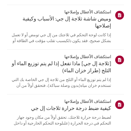
موقع معلومات منتجك، اختر منتج إل جي الخاص بك من الفئات
أدناه.اختر منتجكتم إنشاء هذا الدليل لجميع الطرازات، لذا قد
استكشاف الأعطال وإصلاحها
تختلف الصور أو ا...
وميض شاشة ثلاجة إل جي: الأسباب وكيفية
إصلاحها
إذا كانت لوحة التحكم في ثلاجتك من إل جي تومض أو لا تعمل
بشكل صحيح، فقد يكون ذلكبسبب تقلب مؤقت في الطاقة أو
مشكلة في الأجهزة.افصل الثلاجة عن الكهرباء، وانتظر 5 دقائق،
ثم أعد توصيلها لإعادة ضبط النظام. إذااستمرت المشكلة، يُرجى
استكشاف الأعطال وإصلاحها
الاتصال بدعم عم...
[ثلاجة إل جي] ماذا تفعل إذا لم يتم توزيع الماء أو
الثلج (طراز خزان الماء)
إذا لم يتم توزيع الماء أو الثلج من ثلاجة إل جي الخاصة بك التي
تستخدم خزان مياه(بدون وصلة سباكة)، فتحقق أولاً من أن
خزان المياه ممتلئ بشكل صحيح.تحقق أيضًا مما إذا كانت درجة
حرارة الثلاجة منخفضة جدًا، مما يتسبب في تجمد الماءفي
استكشاف الأعطال وإصلاحها
الخزان، أو ما إ...
كيفية ضبط درجة حرارة ثلاجات إل جي
لضبط درجة حرارة ثلاجتك، تحقق أولاً من مكان وجود جهاز
التحكم في درجة الحرارة (علىلوحة التحكم الخارجية أو داخل
الجهاز).بالنسبة للطرازات المزودة بلوحة تحكم خارجية، اضغط