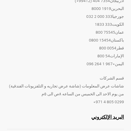
أذربيجان7354 404 (99412+)
البحرين1919 8000
جورجيا333 000 2 032
الكويت333 1833
عمان75545 800
باكستان15454 0800
قطر0054 800
الإمارات54 800
اليمن+967 1 264 096
قسم الشركات
شاشات عرض المعلومات (شاشة عرض تجاريه و التلفزيونات الفندقية)
من يوم الاحد الى الخميس من الساعه ٨ص الى ٥م
0299 805 4 971+
البريد الإلكتروني