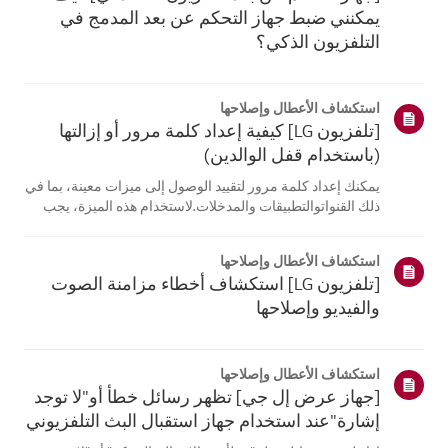
يمكنني ضبط جهاز التحكم عن بعد المدمج في
التلفزيون الذكي؟
استكشاف الأعطال وإصلاحها
[تلفزيون LG] كيفية إعداد كلمة مرور أو إزالتها
(باستخدام قفل الوالدين)
يمكنك إعداد كلمة مرور لتقييد الوصول إلى ميزات معينة، بما في
ذلك القنواتوالتطبيقات والمدخلات.لاستخدام هذه الميزة، يجب
عليك أولاً تمكين ميزة القفل في قائمة الأمان (راجع
القسمبعنوان "كيفية تمكين أو تعطيل ميزة القفل").يمكنك أيضًا
استكشاف الأعطال وإصلاحها
تعطيل ميزة الق...
[تلفزيون LG] استكشاف أخطاء مزامنة الصوت
والفيديو وإصلاحها
استكشاف الأعطال وإصلاحها
[جهاز عرض إل جي] تظهر رسائل خطأ أو"لا توجد
إشارة"عند استخدام جهاز استقبال البث التلفزيوني