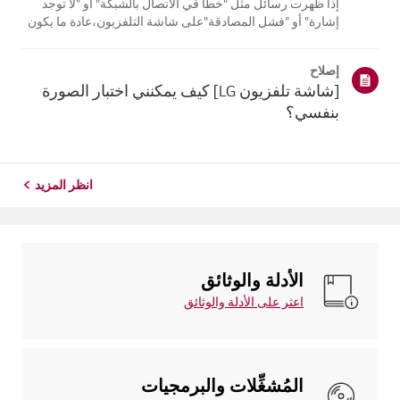
إذا ظهرت رسائل مثل "خطأ في الاتصال بالشبكة" أو "لا توجد
إشارة" أو "فشل المصادقة"على شاشة التلفزيون،عادة ما يكون
سبب ذلك مشكلة في إشارة جهاز الاستقبال أو وصلة كابل غير
محكمة بدلاًمن مشكلة في التلفزيون نفسه.أولاً، أعد تشغيل
إصلاح
جهاز الاستقبال. إذ...
[شاشة تلفزيون LG] كيف يمكنني اختبار الصورة
بنفسي؟
انظر المزيد
الأدلة والوثائق
اعثر على الأدلة والوثائق
المُشغِّلات والبرمجيات