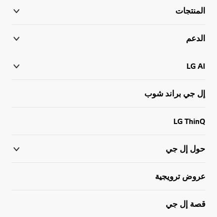
المنتجات
الدعم
LG AI
إل جي براند شوب
LG ThinQ
حول إل جي
عروض ترويجية
قصة إل جي