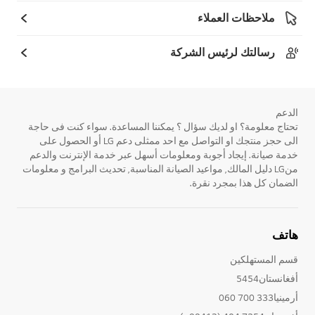
ملاحظات العملاء
رسالتك لرئيس الشركة
الدعم
تحتاج معلومة؟ او لديك سؤال ؟ يمكننا المساعدة. سواء كنت فى حاجة
الى حجز منتجك او التواصل مع احد ممثلى دعم LG أو الحصول على
خدمة صيانة. إيجاد أجوبة ومعلومات أسهل عبر خدمة الإنترنت والدعم
منLG دليل المالك, مواعيد الصيانة المناسبة, تحديث البرامج و معلومات
الضمان كل هذا بمجرد نقرة.
هاتف
قسم المستهلكين
أفغانستان5454
أرمينيا333 700 060