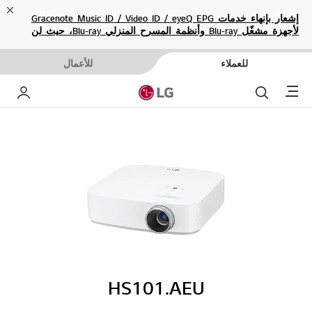
ose
إشعار بإنهاء خدمات Gracenote Music ID / Video ID / eyeQ EPG
لأجهزة مشغّل Blu-ray وأنظمة المسرح المنزلي Blu-ray، حيث لن
تكون متاحة بعد الآن.
للعملاء
للأعمال
Menu
بحث
حساب إ
HS101.AEU