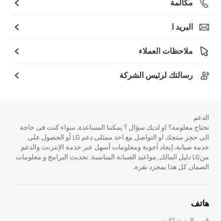
مكالمة
البريد ا
ملاحظات العملاء
رسالتك لرئيس الشركة
الدعم
تحتاج معلومة؟ او لديك سؤال ؟ يمكننا المساعدة. سواء كنت فى حاجة
الى حجز منتجك او التواصل مع احد ممثلى دعم LG أو الحصول على
خدمة صيانة. إيجاد أجوبة ومعلومات أسهل عبر خدمة الإنترنت والدعم
منLG دليل المالك, مواعيد الصيانة المناسبة, تحديث البرامج و معلومات
الضمان كل هذا بمجرد نقرة.
هاتف
قسم المستهلكين