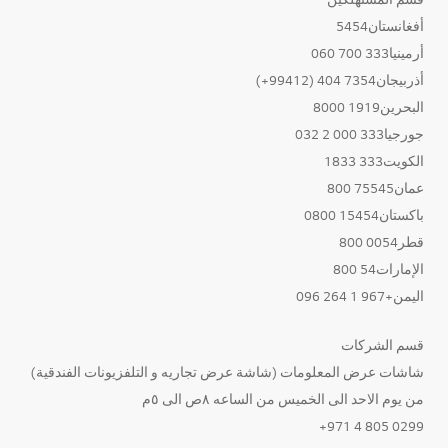
أفغانستان5454
أرمينيا333 700 060
أذربيجان7354 404 (99412+)
البحرين1919 8000
جورجيا333 000 2 032
الكويت333 1833
عمان75545 800
باكستان15454 0800
قطر0054 800
الإمارات54 800
اليمن+967 1 264 096
قسم الشركات
شاشات عرض المعلومات (شاشة عرض تجاريه و التلفزيونات الفندقية)
من يوم الاحد الى الخميس من الساعه ٨ص الى ٥م
0299 805 4 971+