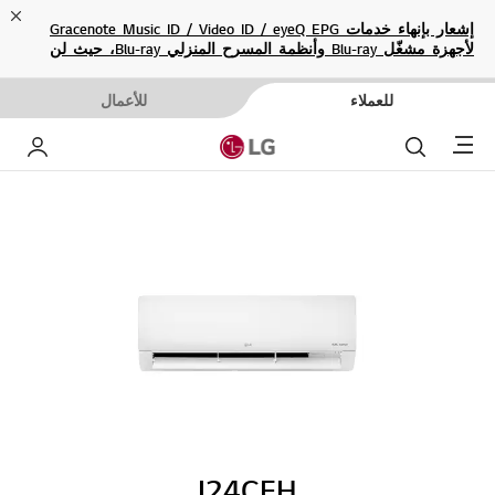
ose
إشعار بإنهاء خدمات Gracenote Music ID / Video ID / eyeQ EPG
لأجهزة مشغّل Blu-ray وأنظمة المسرح المنزلي Blu-ray، حيث لن
تكون متاحة بعد الآن.
للعملاء
للأعمال
Menu
بحث
حساب إ
I24CEH