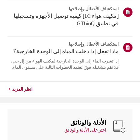
يلتقي الهواء البارد الخارج من مكيف الهواء بالهواء الدافئ
استكشاف الأعطال وإصلاحها
فيالغرفة...
[مكيف هواء LG] كيفية توصيل الأجهزة وتسجيلها
في تطبيق LG ThinQ
استكشاف الأعطال وإصلاحها
ماذا تفعل إذا دخلت المياه إلى الوحدة الخارجية؟
إذا تسرب الماء إلى الوحدة الخارجية لمكيف الهواء من إل جي،
فلا تقم بتشغيله فورًا.تعتمد الخطوات التالية على مستوى الماء.
إذا كان الماء أقل من مستوى وصلاتالأنابيب، اترك الوحدة تجف
طبيعيًا لمدة يومين إلى ثلاثة أيام قبل استخدامها. أماإذا وصل
الم...
انظر المزيد
الأدلة والوثائق
اعثر على الأدلة والوثائق