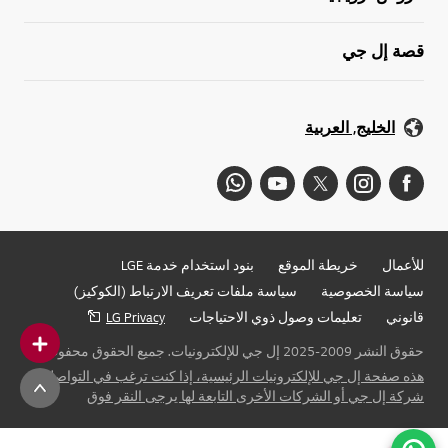
قصة إل جي
الخليج, العربية
للأعمال
خريطة الموقع
بنود استخدام خدمة LGE
سياسة الخصوصية
سياسة ملفات تعريف الارتباط (الكوكيز)
قانوني
تعليمات وصول ذوي الاحتياجات
LG Privacy
حقوق النشر 2009-2025 إل جي للإلكترونيات. جميع الحقوق محفوظة
هذه صفحة إل جي للإلكترونيات الرئيسية، إذا كنت ترغب في التواصل مع
شركة إل جي أو الشركات الأخرى التابعة لها يرجى النقر فوق