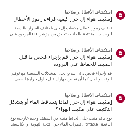
موقع معلومات منتجك، اختر منتج إل جي الخاص بك من الفئات
أدناه.اختر منتجكتم إنشاء هذا الدليل لجميع الطرازات، لذا قد
استكشاف الأعطال وإصلاحها
تختلف الصور أو ا...
[مكيف هواء إل جي] كيفية قراءة رموز الأعطال
تختلف رموز أعطال مكيفات إل جي باختلاف الطراز. بالنسبة
للوحدات المثبتة علىالحائط، تحقق من مؤشر LED الموجود على
جهاز التحكم عن بُعد، بينما تعرض الطرازاتالقائمة هذه الرموز
على اللوحة أو مؤشر LED.انظر إلى الأمثلة والتعليمات لقراءة
استكشاف الأعطال وإصلاحها
الرموز.كيفية ...
[مكيف هواء إل جي] قم بإجراء فحص ما قبل
الصيف للحفاظ على البرودة
قم بإجراء فحص ذاتي سريع لحل المشكلات البسيطة مع توفير
الوقت والمال.كما أن فحص جهازك قبل حلول حرارة الصيف
يمكن أن يساعد في منع الأعطال الكبيرة.1. تحقق من مصدر
الطاقة وجهاز التحكم عن بعدفحص مصدر الطاقة * - تحقق من
استكشاف الأعطال وإصلاحها
توصيلات المقابس الكهربائية. ...
[مكيف هواء إل جي] لماذا يتساقط الماء أو يتشكل
التكثيف على مكيف الهواء؟
نوع قائم مثبت على الحائط مثبتة في السقف وحدة خارجية نوع
النافذة Portable1. قطرات الماء حول فتحة التهوية أو الأنابيبعند
استخدام وضع التبريد، قد تلاحظ بعض التكثف.يحدث هذا عندما