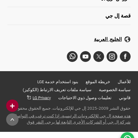
قصة إل جي
الخليج, العربية
للأعمال
خريطة الموقع
بنود استخدام خدمة LGE
سياسة الخصوصية
سياسة ملفات تعريف الارتباط (الكوكيز)
قانوني
تعليمات وصول ذوي الاحتياجات
LG Privacy
حقوق النشر 2009-2025 إل جي للإلكترونيات. جميع الحقوق محفوظة
هذه صفحة إل جي للإلكترونيات الرئيسية، إذا كنت ترغب في التواصل مع
شركة إل جي أو الشركات الأخرى التابعة لها يرجى النقر فوق