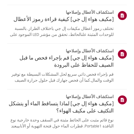
موقع معلومات منتجك، اختر منتج إل جي الخاص بك من الفئات
أدناه.اختر منتجكتم إنشاء هذا الدليل لجميع الطرازات، لذا قد
استكشاف الأعطال وإصلاحها
تختلف الصور أو ا...
[مكيف هواء إل جي] كيفية قراءة رموز الأعطال
تختلف رموز أعطال مكيفات إل جي باختلاف الطراز. بالنسبة
للوحدات المثبتة علىالحائط، تحقق من مؤشر LED الموجود على
جهاز التحكم عن بُعد، بينما تعرض الطرازاتالقائمة هذه الرموز
على اللوحة أو مؤشر LED.انظر إلى الأمثلة والتعليمات لقراءة
استكشاف الأعطال وإصلاحها
الرموز.كيفية ...
[مكيف هواء إل جي] قم بإجراء فحص ما قبل
الصيف للحفاظ على البرودة
قم بإجراء فحص ذاتي سريع لحل المشكلات البسيطة مع توفير
الوقت والمال.كما أن فحص جهازك قبل حلول حرارة الصيف
يمكن أن يساعد في منع الأعطال الكبيرة.1. تحقق من مصدر
الطاقة وجهاز التحكم عن بعدفحص مصدر الطاقة * - تحقق من
استكشاف الأعطال وإصلاحها
توصيلات المقابس الكهربائية. ...
[مكيف هواء إل جي] لماذا يتساقط الماء أو يتشكل
التكثيف على مكيف الهواء؟
نوع قائم مثبت على الحائط مثبتة في السقف وحدة خارجية نوع
النافذة Portable1. قطرات الماء حول فتحة التهوية أو الأنابيبعند
استخدام وضع التبريد، قد تلاحظ بعض التكثف.يحدث هذا عندما