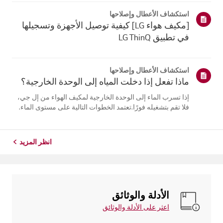
يلتقي الهواء البارد الخارج من مكيف الهواء بالهواء الدافئ
استكشاف الأعطال وإصلاحها
فيالغرفة...
[مكيف هواء LG] كيفية توصيل الأجهزة وتسجيلها
في تطبيق LG ThinQ
استكشاف الأعطال وإصلاحها
ماذا تفعل إذا دخلت المياه إلى الوحدة الخارجية؟
إذا تسرب الماء إلى الوحدة الخارجية لمكيف الهواء من إل جي،
فلا تقم بتشغيله فورًا.تعتمد الخطوات التالية على مستوى الماء.
إذا كان الماء أقل من مستوى وصلاتالأنابيب، اترك الوحدة تجف
طبيعيًا لمدة يومين إلى ثلاثة أيام قبل استخدامها. أماإذا وصل
الم...
انظر المزيد
الأدلة والوثائق
اعثر على الأدلة والوثائق