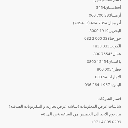
أفغانستان5454
أرمينيا333 700 060
أذربيجان7354 404 (99412+)
البحرين1919 8000
جورجيا333 000 2 032
الكويت333 1833
عمان75545 800
باكستان15454 0800
قطر0054 800
الإمارات54 800
اليمن+967 1 264 096
قسم الشركات
شاشات عرض المعلومات (شاشة عرض تجاريه و التلفزيونات الفندقية)
من يوم الاحد الى الخميس من الساعه ٨ص الى ٥م
0299 805 4 971+