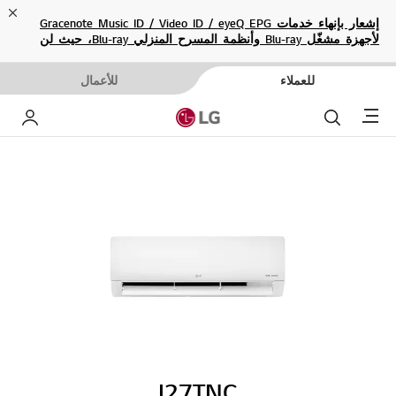
ose
إشعار بإنهاء خدمات Gracenote Music ID / Video ID / eyeQ EPG
لأجهزة مشغّل Blu-ray وأنظمة المسرح المنزلي Blu-ray، حيث لن
تكون متاحة بعد الآن.
للعملاء
للأعمال
Menu
بحث
حساب إ
I27TNC